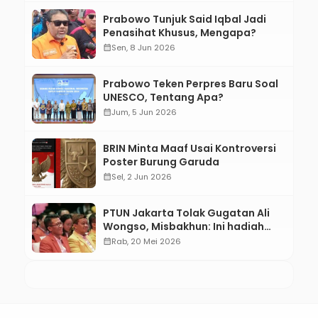
Prabowo Tunjuk Said Iqbal Jadi
Penasihat Khusus, Mengapa?
calendar_month
Sen, 8 Jun 2026
Prabowo Teken Perpres Baru Soal
UNESCO, Tentang Apa?
calendar_month
Jum, 5 Jun 2026
BRIN Minta Maaf Usai Kontroversi
Poster Burung Garuda
calendar_month
Sel, 2 Jun 2026
PTUN Jakarta Tolak Gugatan Ali
Wongso, Misbakhun: Ini hadiah
Ulang Tahun Ke-66 SOKSI
calendar_month
Rab, 20 Mei 2026