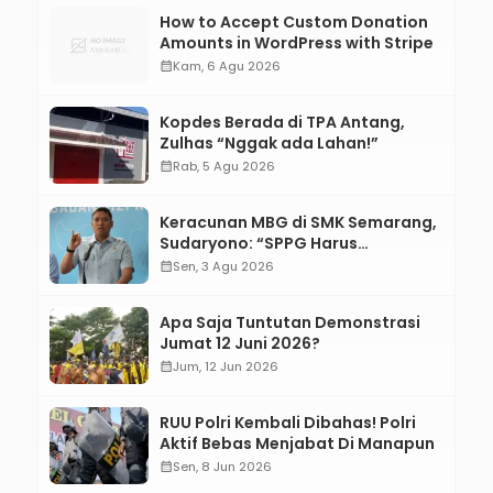
How to Accept Custom Donation
Amounts in WordPress with Stripe
calendar_month
Kam, 6 Agu 2026
Kopdes Berada di TPA Antang,
Zulhas “Nggak ada Lahan!”
calendar_month
Rab, 5 Agu 2026
Keracunan MBG di SMK Semarang,
Sudaryono: “SPPG Harus
Bertanggung Jawab!”
calendar_month
Sen, 3 Agu 2026
Apa Saja Tuntutan Demonstrasi
Jumat 12 Juni 2026?
calendar_month
Jum, 12 Jun 2026
RUU Polri Kembali Dibahas! Polri
Aktif Bebas Menjabat Di Manapun
calendar_month
Sen, 8 Jun 2026