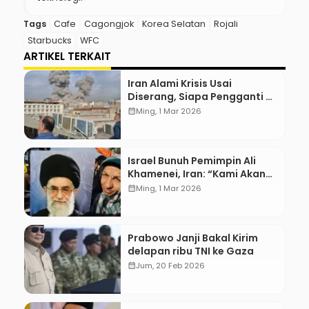
Tags
Cafe
Cagongjok
Korea Selatan
Rojali
Starbucks
WFC
ARTIKEL TERKAIT
Iran Alami Krisis Usai
Diserang, Siapa Pengganti Ali
Khamenei?
calendar_month
Ming, 1 Mar 2026
Israel Bunuh Pemimpin Ali
Khamenei, Iran: “Kami Akan
Balas!”
calendar_month
Ming, 1 Mar 2026
Prabowo Janji Bakal Kirim
delapan ribu TNI ke Gaza
calendar_month
Jum, 20 Feb 2026