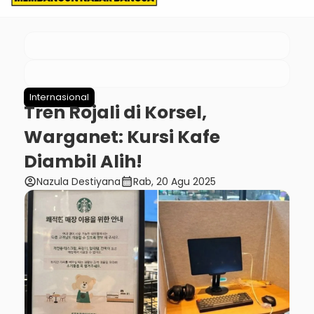
Internasional
Tren Rojali di Korsel,
Warganet: Kursi Kafe
Diambil Alih!
account_circle
calendar_month
Nazula Destiyana
Rab, 20 Agu 2025