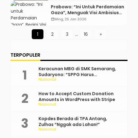
Prabowo: “Ini Untuk Perdamaian
Gaza”, Menguak Visi Ambisius
AS
calendar_month
Ming, 25 Jan 2026
1
2
3
…
16
»
TERPOPULER
Keracunan MBG di SMK Semarang,
Sudaryono: “SPPG Harus
Nasional
Bertanggung Jawab!”
How to Accept Custom Donation
Amounts in WordPress with Stripe
Nasional
Kopdes Berada di TPA Antang,
Zulhas “Nggak ada Lahan!”
Nasional