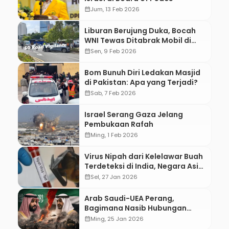
calendar_month
Jum, 13 Feb 2026
Liburan Berujung Duka, Bocah
WNI Tewas Ditabrak Mobil di
Singapura
calendar_month
Sen, 9 Feb 2026
Bom Bunuh Diri Ledakan Masjid
di Pakistan: Apa yang Terjadi?
calendar_month
Sab, 7 Feb 2026
Israel Serang Gaza Jelang
Pembukaan Rafah
calendar_month
Ming, 1 Feb 2026
Virus Nipah dari Kelelawar Buah
Terdeteksi di India, Negara Asia
Siaga Satu
calendar_month
Sel, 27 Jan 2026
Arab Saudi-UEA Perang,
Bagimana Nasib Hubungan
Diplomatiknya?
calendar_month
Ming, 25 Jan 2026