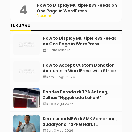
How to Display Multiple RSS Feeds on
One Page in WordPress
Nasional
TERBARU
How to Display Multiple RSS Feeds
on One Page in WordPress
calendar_month
19 jam yang lalu
How to Accept Custom Donation
Amounts in WordPress with Stripe
calendar_month
Kam, 6 Agu 2026
Kopdes Berada di TPA Antang,
Zulhas “Nggak ada Lahan!”
calendar_month
Rab, 5 Agu 2026
Keracunan MBG di SMK Semarang,
Sudaryono: “SPPG Harus
Bertanggung Jawab!”
calendar_month
Sen, 3 Agu 2026