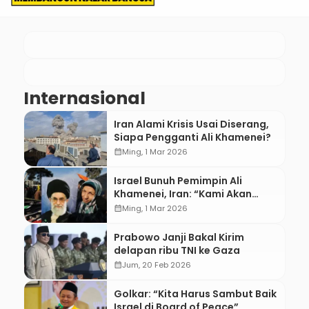
Internasional
Iran Alami Krisis Usai Diserang,
Siapa Pengganti Ali Khamenei?
calendar_month
Ming, 1 Mar 2026
Israel Bunuh Pemimpin Ali
Khamenei, Iran: “Kami Akan
Balas!”
calendar_month
Ming, 1 Mar 2026
Prabowo Janji Bakal Kirim
delapan ribu TNI ke Gaza
calendar_month
Jum, 20 Feb 2026
Golkar: “Kita Harus Sambut Baik
Israel di Board of Peace”