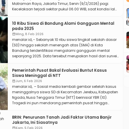
Matraman Raya, Jakarta Timur, Senin (9/2/2026) pagi.
Kecelakaan terjadi sekitar pukul 06.00 WIB, saat kondisi lalu
lintas di kawasan tersebut masih relatif sepi. Warga sekitar
pertama kali melihat korban dengan kondisi tergeletak di
10 Ribu Siswa di Bandung Alami Gangguan Mental
jalan dengan menggunakan seragam sekolah tanpa […]
pada 2025
calendar_month
Ming, 8 Feb 2026
menalar.id,.- Sebanyak 10 ribu siswa tingkat sekolah dasar
(SD) hingga sekolah menengah atas (SMA) di Kota
Bandung teridentifikasi mengalami gangguan mental
sepanjang 2025. Data tersebut merupakan hasil dari survei
kesehatan mental oleh Dinas Kesehatan (Dinkes) Kota
Bandung terhadap siswa di berbagai sekolah. Tanggapan
Pemerintah Pusat Bakal Evaluasi Buntut Kasus
Pemerintah Setempat Muhammad Farhan, Wali Kota
Siswa Meninggal di NTT
Bandung, menjelaskan bahwa angka yang ada
calendar_month
Jum, 6 Feb 2026
menunjukkan […]
menalar.id,. – Sosial media kembali gembar setelah kasus
meninggalnya siswa SD di Kecamatan Jerebuu, Kabupaten
Ngada, Nusa Tenggara Timur (NTT) berinisial YBR (10).
Tragedi ini pun mendorong pemerintah pusat hingga
daerah memberikan perhatian khusus. YBR merupakan
siswa kelas IV SD, ditemukan meninggal dunia setelah
BRIN: Penurunan Tanah Jadi Faktor Utama Banjir
gantung diri. Menurut keterangan, penyebab peristiwa
Jakarta, Ini Siasatnya
tersebut karena kekecewaan YBR kepada […]
calendar_month
Kam, 5 Feb 2026