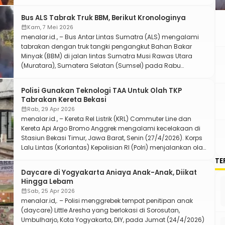
tersebut saat menghadiri deklarasi gerakan pilah sampah
dan pencanangan HUT ke-499 Jakarta di kawasan Car
Bus ALS Tabrak Truk BBM, Berikut Kronologinya
Free Day (CFD) Jalan H.R. Rasuna Said, Minggu (10/5/2026).
calendar_month
Kam, 7 Mei 2026
Jumhur menilai Jakarta telah […]
menalar.id., – Bus Antar Lintas Sumatra (ALS) mengalami
tabrakan dengan truk tangki pengangkut Bahan Bakar
Minyak (BBM) di jalan lintas Sumatra Musi Rawas Utara
(Muratara), Sumatera Selatan (Sumsel) pada Rabu
(6/5/2026). Insiden tersebut menewaskan sopir bus dan
belasan penumpang. Mengutip CNN Indonesia, Kapolres
Polisi Gunakan Teknologi TAA Untuk Olah TKP
Muratara Ajun Komisaris Besar Polisi (AKBP) Rendy Surya
Tabrakan Kereta Bekasi
Aditama mengatakan terdapat 14 korban […]
calendar_month
Rab, 29 Apr 2026
menalar.id., – Kereta Rel Listrik (KRL) Commuter Line dan
Kereta Api Argo Bromo Anggrek mengalami kecelakaan di
Stasiun Bekasi Timur, Jawa Barat, Senin (27/4/2026). Korps
Lalu Lintas (Korlantas) Kepolisian RI (Polri) menjalankan olah
Tempat Kejadian Perkara (TKP) insiden tabrakan tersebut.
TE
Melansir Detiknews, Kepala Bidang (Kabid) Humas Polisi
Daycare di Yogyakarta Aniaya Anak-Anak, Diikat
Daerah (Polda) Metro Jaya Komisaris Besar (Kombes) Budi
Hingga Lebam
Hermanto […]
calendar_month
Sab, 25 Apr 2026
menalar.id,. – Polisi menggrebek tempat penitipan anak
(daycare) Little Aresha yang berlokasi di Sorosutan,
Umbulharjo, Kota Yogyakarta, DIY, pada Jumat (24/4/2026)