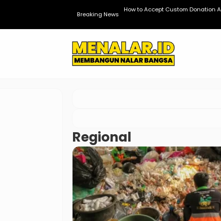
dPress
How to Accept Custom Donation A
Breaking News
Regional