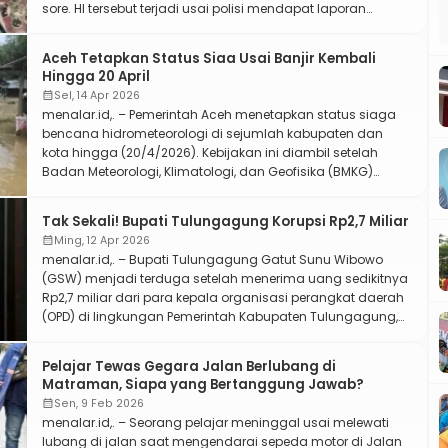
sore. Hl tersebut terjadi usai polisi mendapat laporan
dugaan kasus penganiayaan terhadap anak-anak. Saat
ini, aparat masih mendalami kasus tersebut melalui proses
Aceh Tetapkan Status Siaa Usai Banjir Kembali
penyelidikan. Kasat Reskrim Polresta Yogyakarta Kompol
Hingga 20 April
Riski Adrian membenarkan adanya penggerebekan
calendar_month
Sel, 14 Apr 2026
tersebut. […]
menalar.id,. – Pemerintah Aceh menetapkan status siaga
bencana hidrometeorologi di sejumlah kabupaten dan
kota hingga (20/4/2026). Kebijakan ini diambil setelah
Badan Meteorologi, Klimatologi, dan Geofisika (BMKG)
mengeluarkan peringatan dini terkait potensi cuaca
ekstrem. Sebelumnya, BMKG memprakirakan wilayah Aceh
Tak Sekali! Bupati Tulungagung Korupsi Rp2,7 Miliar
berpotensi mengalami hujan dengan intensitas sedang
calendar_month
Ming, 12 Apr 2026
hingga lebat yang dapat disertai angin kencang dan petir
menalar.id,. – Bupati Tulungagung Gatut Sunu Wibowo
dalam beberapa […]
(GSW) menjadi terduga setelah menerima uang sedikitnya
Rp2,7 miliar dari para kepala organisasi perangkat daerah
(OPD) di lingkungan Pemerintah Kabupaten Tulungagung,
Jawa Timur. Hal itu Komisi Pemberantasan Korupsi (KPK)
langsung sampaikan. Dalam pernyataan KPK, Gatut
Pelajar Tewas Gegara Jalan Berlubang di
memperoleh uang melalui permintaan yang diajukan
Matraman, Siapa yang Bertanggung Jawab?
kepada 16 kepala OPD sejak Desember 2025 […]
calendar_month
Sen, 9 Feb 2026
menalar.id,. – Seorang pelajar meninggal usai melewati
lubang di jalan saat mengendarai sepeda motor di Jalan