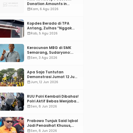
Donation Amounts in
WordPress with Stripe
calendar_month
Kam, 6 Agu 2026
Kopdes Berada di TPA
Antang, Zulhas “Nggak
ada Lahan!”
calendar_month
Rab, 5 Agu 2026
Keracunan MBG di SMK
Semarang, Sudaryono:
“SPPG Harus Bertanggung
calendar_month
Sen, 3 Agu 2026
Jawab!”
Apa Saja Tuntutan
Demonstrasi Jumat 12 Juni
2026?
calendar_month
Jum, 12 Jun 2026
RUU Polri Kembali Dibahas!
Polri Aktif Bebas Menjabat
Di Manapun
calendar_month
Sen, 8 Jun 2026
Prabowo Tunjuk Said Iqbal
Jadi Penasihat Khusus,
Mengapa?
calendar_month
Sen, 8 Jun 2026