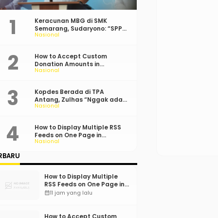
Keracunan MBG di SMK
Semarang, Sudaryono: “SPPG
Nasional
Harus Bertanggung Jawab!”
How to Accept Custom
Donation Amounts in
Nasional
WordPress with Stripe
Kopdes Berada di TPA
Antang, Zulhas “Nggak ada
Nasional
Lahan!”
How to Display Multiple RSS
Feeds on One Page in
Nasional
WordPress
RBARU
How to Display Multiple
RSS Feeds on One Page in
WordPress
calendar_month
11 jam yang lalu
How to Accept Custom