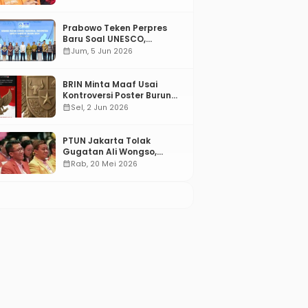
Prabowo Teken Perpres
Baru Soal UNESCO,
Tentang Apa?
calendar_month
Jum, 5 Jun 2026
BRIN Minta Maaf Usai
Kontroversi Poster Burung
Garuda
calendar_month
Sel, 2 Jun 2026
PTUN Jakarta Tolak
Gugatan Ali Wongso,
Misbakhun: Ini hadiah
calendar_month
Rab, 20 Mei 2026
Ulang Tahun Ke-66 SOKSI