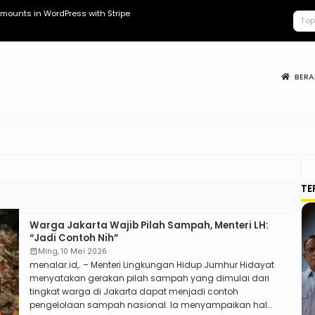
mounts in WordPress with Stripe
Kopdes Berad
BER
TE
Warga Jakarta Wajib Pilah Sampah, Menteri LH:
“Jadi Contoh Nih”
calendar_month
Ming, 10 Mei 2026
menalar.id,. – Menteri Lingkungan Hidup Jumhur Hidayat
menyatakan gerakan pilah sampah yang dimulai dari
tingkat warga di Jakarta dapat menjadi contoh
pengelolaan sampah nasional. Ia menyampaikan hal