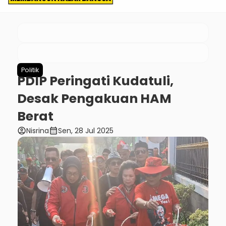
Politik
PDIP Peringati Kudatuli,
Desak Pengakuan HAM
Berat
account_circle
calendar_month
Nisrina
Sen, 28 Jul 2025