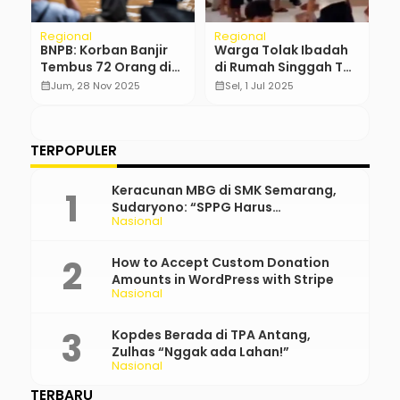
Regional
Regional
H
t
BNPB: Korban Banjir
Warga Tolak Ibadah
P
Tembus 72 Orang di
di Rumah Singgah Tak
S
Sumatera
Berizin
P
calendar_month
Jum, 28 Nov 2025
calendar_month
Sel, 1 Jul 2025
calendar_month
T
B
TERPOPULER
Keracunan MBG di SMK Semarang,
Sudaryono: “SPPG Harus
Nasional
Bertanggung Jawab!”
How to Accept Custom Donation
Amounts in WordPress with Stripe
Nasional
Kopdes Berada di TPA Antang,
Zulhas “Nggak ada Lahan!”
Nasional
TERBARU