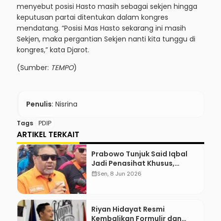
menyebut posisi Hasto masih sebagai sekjen hingga
keputusan partai ditentukan dalam kongres
mendatang. “Posisi Mas Hasto sekarang ini masih
Sekjen, maka pergantian Sekjen nanti kita tunggu di
kongres,” kata Djarot.
(Sumber:
TEMPO
)
Penulis
: Nisrina
Tags
PDIP
ARTIKEL TERKAIT
Prabowo Tunjuk Said Iqbal
Jadi Penasihat Khusus,
Mengapa?
calendar_month
Sen, 8 Jun 2026
Riyan Hidayat Resmi
Kembalikan Formulir dan