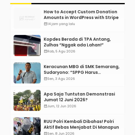
How to Accept Custom Donation
Amounts in WordPress with Stripe
calendar_month
14 jam yang lalu
Kopdes Berada di TPA Antang,
Zulhas “Nggak ada Lahan!”
calendar_month
Rab, 5 Agu 2026
Keracunan MBG di SMK Semarang,
Sudaryono: “SPPG Harus
Bertanggung Jawab!”
calendar_month
Sen, 3 Agu 2026
Apa Saja Tuntutan Demonstrasi
Jumat 12 Juni 2026?
calendar_month
Jum, 12 Jun 2026
RUU Polri Kembali Dibahas! Polri
Aktif Bebas Menjabat Di Manapun
calendar_month
Sen, 8 Jun 2026