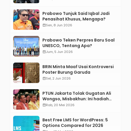
Prabowo Tunjuk Said Iqbal Jadi
Penasihat Khusus, Mengapa?
calendar_month
Sen, 8 Jun 2026
Prabowo Teken Perpres Baru Soal
UNESCO, Tentang Apa?
calendar_month
Jum, 5 Jun 2026
BRIN Minta Maaf Usai Kontroversi
Poster Burung Garuda
calendar_month
Sel, 2 Jun 2026
PTUN Jakarta Tolak Gugatan Ali
Wongso, Misbakhun: Ini hadiah
Ulang Tahun Ke-66 SOKSI
calendar_month
Rab, 20 Mei 2026
Best Free LMS for WordPress: 5
Options Compared for 2026