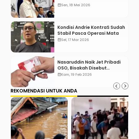
Berkas Pencalonan Ketua
calendar_month
Sen, 18 Mei 2026
Umum BM PAN 2026–2031
Kondisi Andrie KontraS Sudah
Stabil Pasca Operasi Mata
calendar_month
Sel, 17 Mar 2026
Nasaruddin Naik Jet Pribadi
OSO, Bisakah Disebut
Gratifikasi?
calendar_month
Kam, 19 Feb 2026
REKOMENDASI UNTUK ANDA