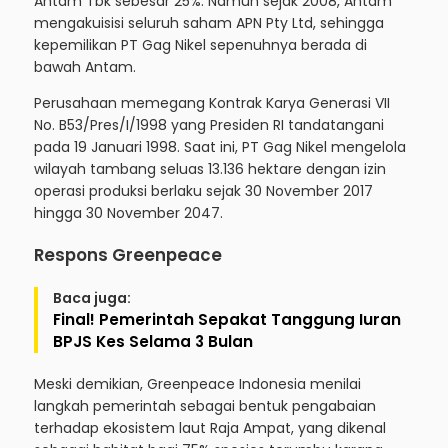
Antam Tbk sebesar 25%. Namun sejak 2008, Antam
mengakuisisi seluruh saham APN Pty Ltd, sehingga
kepemilikan PT Gag Nikel sepenuhnya berada di
bawah Antam.
Perusahaan memegang Kontrak Karya Generasi VII
No. B53/Pres/I/1998 yang Presiden RI tandatangani
pada 19 Januari 1998. Saat ini, PT Gag Nikel mengelola
wilayah tambang seluas 13.136 hektare dengan izin
operasi produksi berlaku sejak 30 November 2017
hingga 30 November 2047.
Respons Greenpeace
Baca juga:
Final! Pemerintah Sepakat Tanggung Iuran
BPJS Kes Selama 3 Bulan
Meski demikian, Greenpeace Indonesia menilai
langkah pemerintah sebagai bentuk pengabaian
terhadap ekosistem laut Raja Ampat, yang dikenal