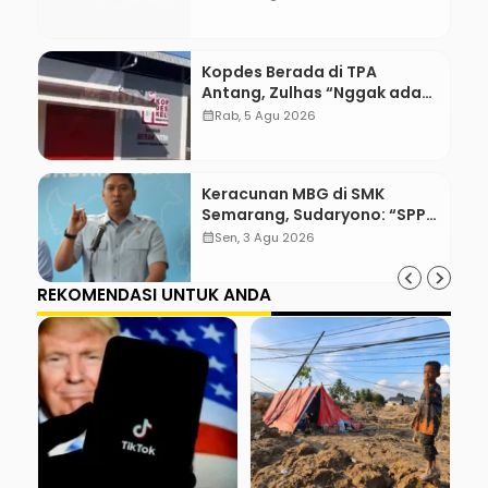
Kopdes Berada di TPA
Antang, Zulhas “Nggak ada
Lahan!”
calendar_month
Rab, 5 Agu 2026
Keracunan MBG di SMK
Semarang, Sudaryono: “SPPG
Harus Bertanggung Jawab!”
calendar_month
Sen, 3 Agu 2026
REKOMENDASI UNTUK ANDA