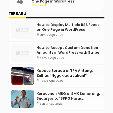
One Page in WordPress
Nasional
TERBARU
How to Display Multiple RSS Feeds
on One Page in WordPress
calendar_month
Jum, 7 Agu 2026
How to Accept Custom Donation
Amounts in WordPress with Stripe
calendar_month
Kam, 6 Agu 2026
Kopdes Berada di TPA Antang,
Zulhas “Nggak ada Lahan!”
calendar_month
Rab, 5 Agu 2026
Keracunan MBG di SMK Semarang,
Sudaryono: “SPPG Harus
Bertanggung Jawab!”
calendar_month
Sen, 3 Agu 2026