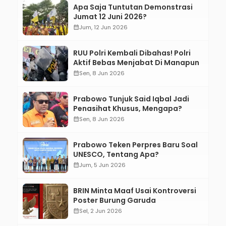
Apa Saja Tuntutan Demonstrasi
Jumat 12 Juni 2026?
calendar_month
Jum, 12 Jun 2026
RUU Polri Kembali Dibahas! Polri
Aktif Bebas Menjabat Di Manapun
calendar_month
Sen, 8 Jun 2026
Prabowo Tunjuk Said Iqbal Jadi
Penasihat Khusus, Mengapa?
calendar_month
Sen, 8 Jun 2026
Prabowo Teken Perpres Baru Soal
UNESCO, Tentang Apa?
calendar_month
Jum, 5 Jun 2026
BRIN Minta Maaf Usai Kontroversi
Poster Burung Garuda
calendar_month
Sel, 2 Jun 2026