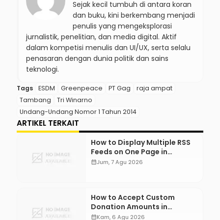
Sejak kecil tumbuh di antara koran
dan buku, kini berkembang menjadi
penulis yang mengeksplorasi
jurnalistik, penelitian, dan media digital. Aktif
dalam kompetisi menulis dan UI/UX, serta selalu
penasaran dengan dunia politik dan sains
teknologi.
Tags
ESDM
Greenpeace
PT Gag
raja ampat
Tambang
Tri Winarno
Undang-Undang Nomor 1 Tahun 2014
ARTIKEL TERKAIT
How to Display Multiple RSS
Feeds on One Page in
WordPress
calendar_month
Jum, 7 Agu 2026
How to Accept Custom
Donation Amounts in
WordPress with Stripe
calendar_month
Kam, 6 Agu 2026