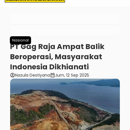
Nasional
PT Gag Raja Ampat Balik
Beroperasi, Masyarakat
Indonesia Dikhianati
account_circle
calendar_month
Nazula Destiyana
Jum, 12 Sep 2025