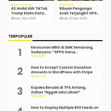
Internasional
Nasional
Po
AS Ambil Alih TikTok,
Ribuan Pengungsi
B
Trump Klaim Data
Aceh Terjangkit ISPA,
K
Pengguna Lebih Aman
Dinkes Lokalisasi
L
calendar_month
Sab, 1 Nov 2025
calendar_month
Sab, 20 Des 2025
calendar_month
Pasien
P
A
TERPOPULER
Keracunan MBG di SMK Semarang,
Sudaryono: “SPPG Harus
Nasional
Bertanggung Jawab!”
How to Accept Custom Donation
Amounts in WordPress with Stripe
Nasional
Kopdes Berada di TPA Antang,
Zulhas “Nggak ada Lahan!”
Nasional
How to Display Multiple RSS Feeds on