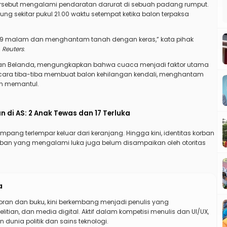
rsebut mengalami pendaratan darurat di sebuah padang rumput.
ung sekitar pukul 21.00 waktu setempat ketika balon terpaksa
kul 9 malam dan menghantam tanah dengan keras,” kata pihak
i
Reuters
.
ajaan Belanda, mengungkapkan bahwa cuaca menjadi faktor utama
ecara tiba-tiba membuat balon kehilangan kendali, menghantam
un memantul.
 di AS: 2 Anak Tewas dan 17 Terluka
ang terlempar keluar dari keranjang. Hingga kini, identitas korban
rban yang mengalami luka juga belum disampaikan oleh otoritas
a
koran dan buku, kini berkembang menjadi penulis yang
elitian, dan media digital. Aktif dalam kompetisi menulis dan UI/UX,
 dunia politik dan sains teknologi.