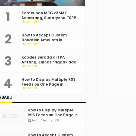
Keracunan MBG di SMK
Semarang, Sudaryono: “SPPG
Nasional
Harus Bertanggung Jawab!”
How to Accept Custom
Donation Amounts in
Nasional
WordPress with Stripe
Kopdes Berada di TPA
Antang, Zulhas “Nggak ada
Nasional
Lahan!”
How to Display Multiple RSS
Feeds on One Page in
Nasional
WordPress
RBARU
How to Display Multiple
RSS Feeds on One Page in
WordPress
calendar_month
Jum, 7 Agu 2026
How to Accept Custom