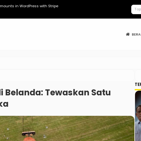
mounts in WordPress with Stripe
Kopdes Berad
BER
TE
di Belanda: Tewaskan Satu
ka