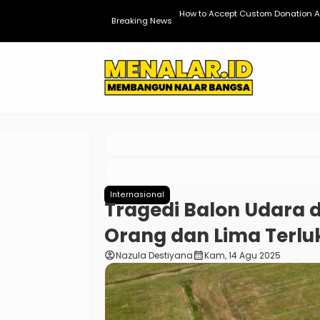
dPress
How to Accept Custom Donation A
Breaking News
Internasional
Tragedi Balon Udara 
Orang dan Lima Terlu
account_circle
calendar_month
Nazula Destiyana
Kam, 14 Agu 2025