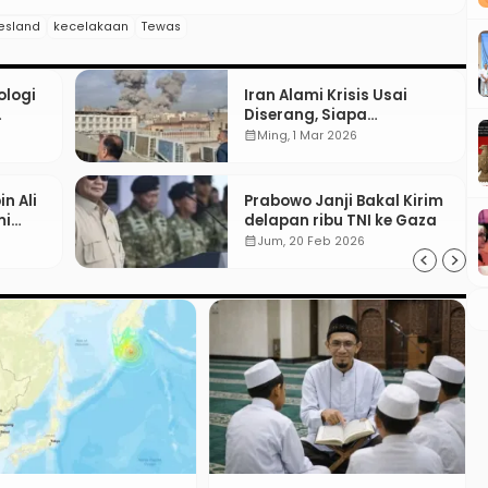
iesland
kecelakaan
Tewas
ologi
Iran Alami Krisis Usai
Diserang, Siapa
kasi
Pengganti Ali Khamenei?
calendar_month
Ming, 1 Mar 2026
n Ali
Prabowo Janji Bakal Kirim
mi
delapan ribu TNI ke Gaza
calendar_month
Jum, 20 Feb 2026