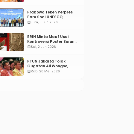
Prabowo Teken Perpres
Baru Soal UNESCO,
Tentang Apa?
calendar_month
Jum, 5 Jun 2026
BRIN Minta Maaf Usai
Kontroversi Poster Burung
Garuda
calendar_month
Sel, 2 Jun 2026
PTUN Jakarta Tolak
Gugatan Ali Wongso,
Misbakhun: Ini hadiah
calendar_month
Rab, 20 Mei 2026
Ulang Tahun Ke-66 SOKSI