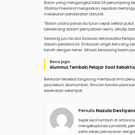
Balon yang mengangkut total 34 penumpang te
Otoritas Friesland melaporkan, kejadian berlangs
melakukan pendaratan darurat.
“Balon udara panas itu turun cepat sekitar pu
berwenang dalam pernyataan resmi, dikutip dar
Seorang juru bicara Asosiasi Aeronautika Ker
dalam peristiwa ini. Embusan angin kencang s
tanah dengan keras. Alhasil, keranjang balon p
Baca juga:
Alumnus Tembaki Pelajar Saat Kebaktian
Benturan tersebut langsung membuat lima penump
jiwa belum diumumkan. Rincian kondisi para ko
kesehatan setempat.
Penulis
Nazula Destiyan
Sejak kecil tumbuh di antara 
mengeksplorasi jurnalistik, pen
serta selalu penasaran dengan