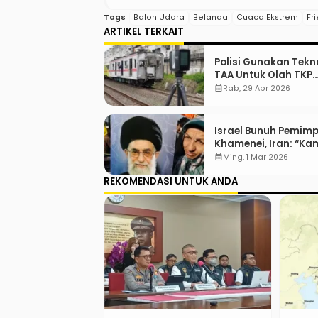
Tags
Balon Udara
Belanda
Cuaca Ekstrem
Fr
ARTIKEL TERKAIT
Polisi Gunakan Tekn
TAA Untuk Olah TKP
Tabrakan Kereta Be
calendar_month
Rab, 29 Apr 2026
Israel Bunuh Pemimpi
Khamenei, Iran: “Ka
Akan Balas!”
calendar_month
Ming, 1 Mar 2026
REKOMENDASI UNTUK ANDA