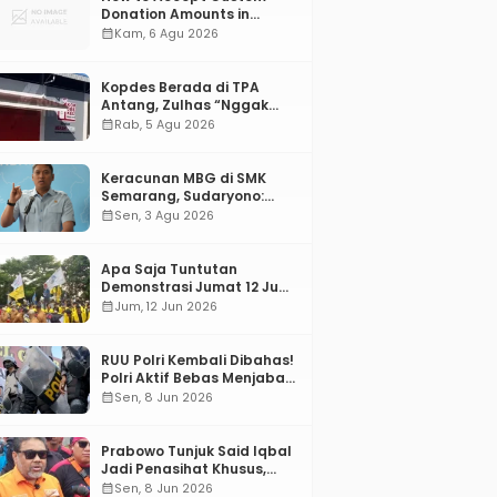
Donation Amounts in
WordPress with Stripe
calendar_month
Kam, 6 Agu 2026
Kopdes Berada di TPA
Antang, Zulhas “Nggak
ada Lahan!”
calendar_month
Rab, 5 Agu 2026
Keracunan MBG di SMK
Semarang, Sudaryono:
“SPPG Harus Bertanggung
calendar_month
Sen, 3 Agu 2026
Jawab!”
Apa Saja Tuntutan
Demonstrasi Jumat 12 Juni
2026?
calendar_month
Jum, 12 Jun 2026
RUU Polri Kembali Dibahas!
Polri Aktif Bebas Menjabat
Di Manapun
calendar_month
Sen, 8 Jun 2026
Prabowo Tunjuk Said Iqbal
Jadi Penasihat Khusus,
Mengapa?
calendar_month
Sen, 8 Jun 2026