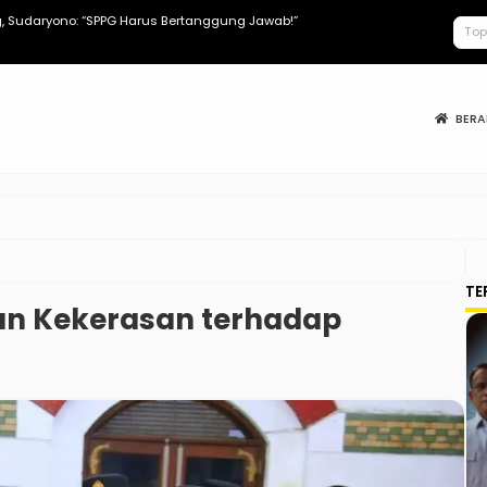
 Sudaryono: “SPPG Harus Bertanggung Jawab!”
Apa Saja Tun
BER
TE
an Kekerasan terhadap