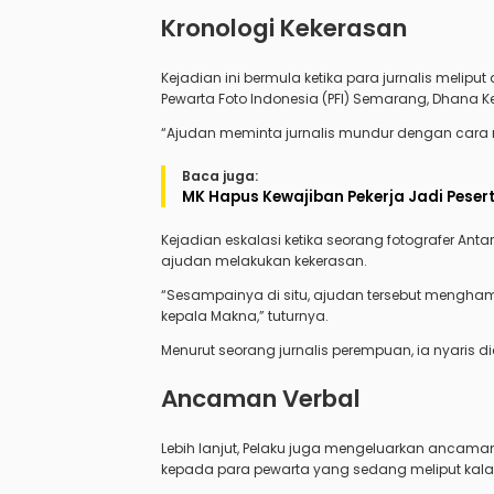
Kronologi Kekerasan
Kejadian ini bermula ketika para jurnalis melipu
Pewarta Foto Indonesia (PFI) Semarang, Dhana
“Ajudan meminta jurnalis mundur dengan cara
Baca juga:
MK Hapus Kewajiban Pekerja Jadi Pesert
Kejadian eskalasi ketika seorang fotografer Ant
ajudan melakukan kekerasan.
“Sesampainya di situ, ajudan tersebut mengh
kepala Makna,” tuturnya.
Menurut seorang jurnalis perempuan, ia nyaris d
Ancaman Verbal
Lebih lanjut, Pelaku juga mengeluarkan ancaman 
kepada para pewarta yang sedang meliput kala 