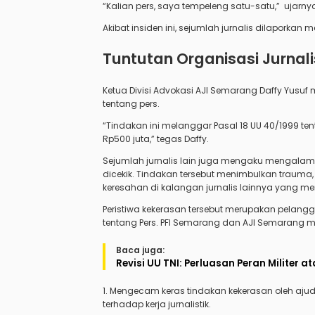
“Kalian pers, saya tempeleng satu-satu,” ujarny
Akibat insiden ini, sejumlah jurnalis dilaporkan 
Tuntutan Organisasi Jurnali
Ketua Divisi Advokasi AJI Semarang Daffy Yus
tentang pers.
“Tindakan ini melanggar Pasal 18 UU 40/1999 
Rp500 juta,” tegas Daffy.
Sejumlah jurnalis lain juga mengaku mengalami
dicekik. Tindakan tersebut menimbulkan trauma, 
keresahan di kalangan jurnalis lainnya yang me
Peristiwa kekerasan tersebut merupakan pelang
tentang Pers. PFI Semarang dan AJI Semarang m
Baca juga:
Revisi UU TNI: Perluasan Peran Militer 
1. Mengecam keras tindakan kekerasan oleh aju
terhadap kerja jurnalistik.