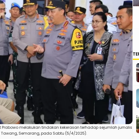
TE
git Prabowo melakukan tindakan kekerasan terhadap sejumlah jurnalis
n Tawang, Semarang
, pada Sabtu (5/4/2025).