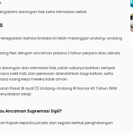
a.
mengalami dorongan fisik serta intimidasi verbal.
s
uf menegaskan bahwa tindaka ini telah melanggar undang-undang
tentang Pers dengan ancaman pidana 2 tahun penjara atau denda
 dorongan dan intimidasi fisik, salah satunya bahkan sempat
rasa sakit hati, dan perasaan direndahkan bagi korban, serta
rasa ruang kerja mereka tidak aman.
garan Pasal 18 ayat (1) Undang-Undang RI Nomor 40 Tahun 1999
enyatakan sikap:
atau Ancaman Supremasi Sipil?
dan Kapolri kepada jurnalis dan segala bentuk penghalangan