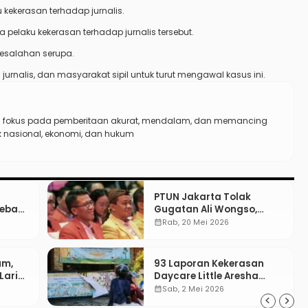
 kekerasan terhadap jurnalis.
 pelaku kekerasan terhadap jurnalis tersebut.
kesalahan serupa.
jurnalis, dan masyarakat sipil untuk turut mengawal kasus ini.
n fokus pada pemberitaan akurat, mendalam, dan memancing
ik nasional, ekonomi, dan hukum
PTUN Jakarta Tolak
Bebas
Gugatan Ali Wongso,
un
Misbakhun: Ini hadiah
calendar_month
Rab, 20 Mei 2026
Ulang Tahun Ke-66 SOKSI
um,
93 Laporan Kekerasan
Lari
Daycare Little Aresha
ibat
Yogya, 17 Pengasuh
calendar_month
Sab, 2 Mei 2026
Terlibat