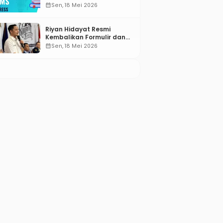
Compared for 2026
calendar_month
Sen, 18 Mei 2026
Riyan Hidayat Resmi
Kembalikan Formulir dan
Berkas Pencalonan Ketua
calendar_month
Sen, 18 Mei 2026
Umum BM PAN 2026–2031