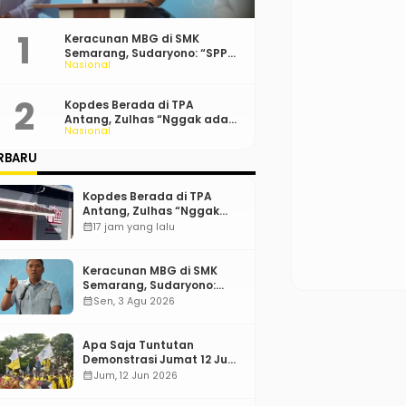
Keracunan MBG di SMK
Semarang, Sudaryono: “SPPG
Nasional
Harus Bertanggung Jawab!”
Kopdes Berada di TPA
Antang, Zulhas “Nggak ada
Nasional
Lahan!”
RBARU
Kopdes Berada di TPA
Antang, Zulhas “Nggak
ada Lahan!”
calendar_month
17 jam yang lalu
Keracunan MBG di SMK
Semarang, Sudaryono:
“SPPG Harus Bertanggung
calendar_month
Sen, 3 Agu 2026
Jawab!”
Apa Saja Tuntutan
Demonstrasi Jumat 12 Juni
2026?
calendar_month
Jum, 12 Jun 2026