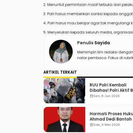
2. Menuntut permintaan maaf terbuka dari pelaku
3. Polri harus memberikan sanksi kepada anggota
4. Polri harus mau belajar agar tak mengulangi 
5. Menyerukan kepada seluruh media, organisasi 
Penulis
Sayida
Memimpin tim redaksi denga
nalar pembaca. Fokus di rubr
ARTIKEL TERKAIT
RUU Polri Kembali
Dibahas! Polri Aktif 
Menjabat Di Manap
calendar_month
Sen, 8 Jun 2026
Hormati Proses Huk
Ahmad Dedi Bantah 
karena Dugaan Terl
calendar_month
Sab, 9 Mei 2026
Suap