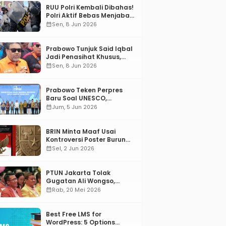
RUU Polri Kembali Dibahas!
Polri Aktif Bebas Menjabat
Di Manapun
calendar_month
Sen, 8 Jun 2026
Prabowo Tunjuk Said Iqbal
Jadi Penasihat Khusus,
Mengapa?
calendar_month
Sen, 8 Jun 2026
Prabowo Teken Perpres
Baru Soal UNESCO,
Tentang Apa?
calendar_month
Jum, 5 Jun 2026
BRIN Minta Maaf Usai
Kontroversi Poster Burung
Garuda
calendar_month
Sel, 2 Jun 2026
PTUN Jakarta Tolak
Gugatan Ali Wongso,
Misbakhun: Ini hadiah
calendar_month
Rab, 20 Mei 2026
Ulang Tahun Ke-66 SOKSI
Best Free LMS for
WordPress: 5 Options