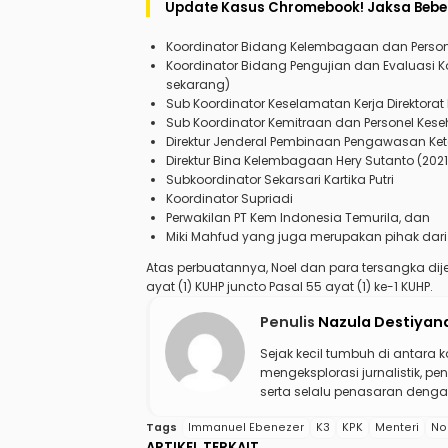
Update Kasus Chromebook! Jaksa Bebe
Koordinator Bidang Kelembagaan dan Personi
Koordinator Bidang Pengujian dan Evaluasi K
sekarang)
Sub Koordinator Keselamatan Kerja Direktora
Sub Koordinator Kemitraan dan Personel Kes
Direktur Jenderal Pembinaan Pengawasan Ket
Direktur Bina Kelembagaan Hery Sutanto (2021
Subkoordinator Sekarsari Kartika Putri
Koordinator Supriadi
Perwakilan PT Kem Indonesia Temurila, dan
Miki Mahfud yang juga merupakan pihak dari
Atas perbuatannya, Noel dan para tersangka dijer
ayat (1) KUHP juncto Pasal 55 ayat (1) ke-1 KUHP.
Penulis
Nazula Destiyan
Sejak kecil tumbuh di antara 
mengeksplorasi jurnalistik, pen
serta selalu penasaran dengan
Tags
Immanuel Ebenezer
K3
KPK
Menteri
No
ARTIKEL TERKAIT