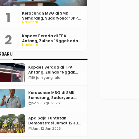
Keracunan MBG di SMK
Semarang, Sudaryono: “SPPG
Nasional
Harus Bertanggung Jawab!”
Kopdes Berada di TPA
Antang, Zulhas “Nggak ada
Nasional
Lahan!”
RBARU
Kopdes Berada di TPA
Antang, Zulhas “Nggak
ada Lahan!”
calendar_month
10 jam yang lalu
Keracunan MBG di SMK
Semarang, Sudaryono:
“SPPG Harus Bertanggung
calendar_month
Sen, 3 Agu 2026
Jawab!”
Apa Saja Tuntutan
Demonstrasi Jumat 12 Juni
2026?
calendar_month
Jum, 12 Jun 2026