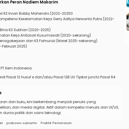
rkan Peran Nadiem Makarim
l K3 Irvian Bobby Mahendro (2022-20250
ompetensi Keselamatan Kerja Gerry Aditya Herwanto Putra (2022-
t Bina K3 Subhan (2020-2025)
ehatan Kerja Anitasari Kusumawati (2020-sekarang)
enagakerjaan dan K3 Fahrurozi (Maret 2025-sekarang)
-Februari 2025)
 PT Kem Indonesia.
at Pasal 12 husuf e dan/atau Pasal 12B UU Tipikor juncto Pasal 64
a
koran dan buku, kini berkembang menjadi penulis yang
elitian, dan media digital. Aktif dalam kompetisi menulis dan UI/UX,
 dunia politik dan sains teknologi.
el
prabowo subianto
Praktik Pemerasan