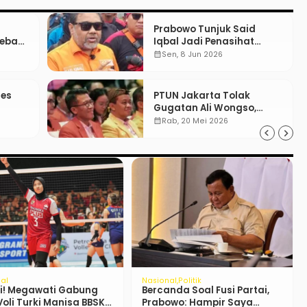
Prabowo Tunjuk Said
Bebas
Iqbal Jadi Penasihat
un
Khusus, Mengapa?
calendar_month
Sen, 8 Jun 2026
res
PTUN Jakarta Tolak
Gugatan Ali Wongso,
Misbakhun: Ini hadiah
calendar_month
Rab, 20 Mei 2026
Ulang Tahun Ke-66 SOKSI
Politik
rto Resmi Bergelar
MK Pisahkan Pemilu
awan Nasional
Nasional dan Daerah Mulai