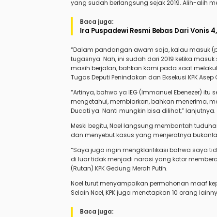
yang sudah berlangsung sejak 2019. Alih-alih meng
Baca juga:
Ira Puspadewi Resmi Bebas Dari Vonis 4
“Dalam pandangan awam saja, kalau masuk (pra
tugasnya. Nah, ini sudah dari 2019 ketika masuk 
masih berjalan, bahkan kami pada saat melakuk
Tugas Deputi Penindakan dan Eksekusi KPK Asep 
“Artinya, bahwa ya IEG (Immanuel Ebenezer) itu s
mengetahui, membiarkan, bahkan menerima, mem
Ducati ya. Nanti mungkin bisa dilihat,” lanjutnya.
Meski begitu, Noel langsung membantah tuduhan
dan menyebut kasus yang menjeratnya bukanl
“Saya juga ingin mengklarifikasi bahwa saya ti
di luar tidak menjadi narasi yang kotor membe
(Rutan) KPK Gedung Merah Putih.
Noel turut menyampaikan permohonan maaf kep
Selain Noel, KPK juga menetapkan 10 orang lain
Baca juga: