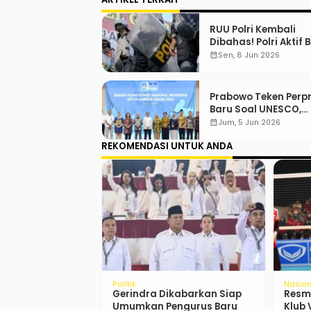
RUU Polri Kembali
Dibahas! Polri Aktif 
Menjabat Di Manap
calendar_month
Sen, 8 Jun 2026
Prabowo Teken Perp
Baru Soal UNESCO,
Tentang Apa?
calendar_month
Jum, 5 Jun 2026
REKOMENDASI UNTUK ANDA
k
Politik
Hukum
al Fusi Partai,
Menkumham Pigai: Kasus
Soeha
ampir Saya
Keracunan MBG Bukan
Pahl