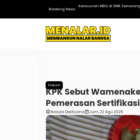
an!”
Keracunan MBG di SMK Semarang,
Breaking News
Hukum
KPK Sebut Wamenaker
Pemerasan Sertifikasi
account_circle
calendar_month
Nazula Destiyana
Jum, 22 Agu 2025