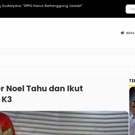
 Sudaryono: “SPPG Harus Bertanggung Jawab!”
Apa Saja Tun
BER
TE
 Noel Tahu dan Ikut
 K3