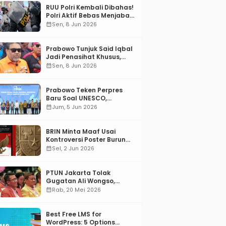
RUU Polri Kembali Dibahas!
Polri Aktif Bebas Menjabat
Di Manapun
calendar_month
Sen, 8 Jun 2026
Prabowo Tunjuk Said Iqbal
Jadi Penasihat Khusus,
Mengapa?
calendar_month
Sen, 8 Jun 2026
Prabowo Teken Perpres
Baru Soal UNESCO,
Tentang Apa?
calendar_month
Jum, 5 Jun 2026
BRIN Minta Maaf Usai
Kontroversi Poster Burung
Garuda
calendar_month
Sel, 2 Jun 2026
PTUN Jakarta Tolak
Gugatan Ali Wongso,
Misbakhun: Ini hadiah
calendar_month
Rab, 20 Mei 2026
Ulang Tahun Ke-66 SOKSI
Best Free LMS for
WordPress: 5 Options