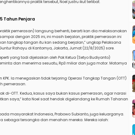
hentikannya praktik tersebut, Noel justru ikut terlibat.
,5 Tahun Penjara
ktik pemerasan) langsung berhenti, berarti kan dia melaksanakan
sampai dengan 2025 ini, ini masih berjalan, praktik pemerasan ini
an tangkap tangan itu kan sedang berjalan,” ungkap Pelaksana
Guntur Rahayu di Kantornya, Jakarta, Jumat (22/8/2025) sore.
eperti yang tadi dijelaskan oleh Pak Ketua (Setyo Budiyanto)
inta dan menerima sesuatu, Rp3 miliar dan juga motor. Motornya
 KPK. Ia menegaskan tidak terjaring Operasi Tangkap Tangan (OTT)
ah pemerasan.
dak di-OTT. Kedua, kasus saya bukan kasus pemerasan, agar narasi
ratkan saya,” kata Noel saat hendak digelandang ke Rumah Tahanan
ada masyarakat Indonesia, Prabowo Subianto, juga keluarganya.
nya sebagai tersangka dan menahan mereka. Mereka ialah: