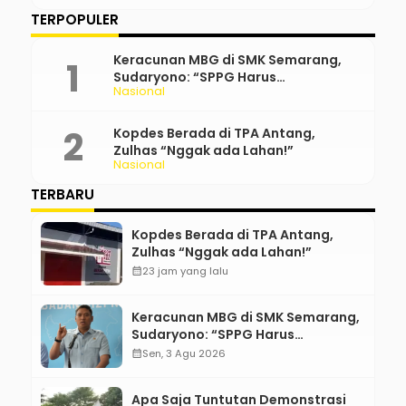
TERPOPULER
Keracunan MBG di SMK Semarang,
Sudaryono: “SPPG Harus
Nasional
Bertanggung Jawab!”
Kopdes Berada di TPA Antang,
Zulhas “Nggak ada Lahan!”
Nasional
TERBARU
Kopdes Berada di TPA Antang,
Zulhas “Nggak ada Lahan!”
calendar_month
23 jam yang lalu
Keracunan MBG di SMK Semarang,
Sudaryono: “SPPG Harus
Bertanggung Jawab!”
calendar_month
Sen, 3 Agu 2026
Apa Saja Tuntutan Demonstrasi