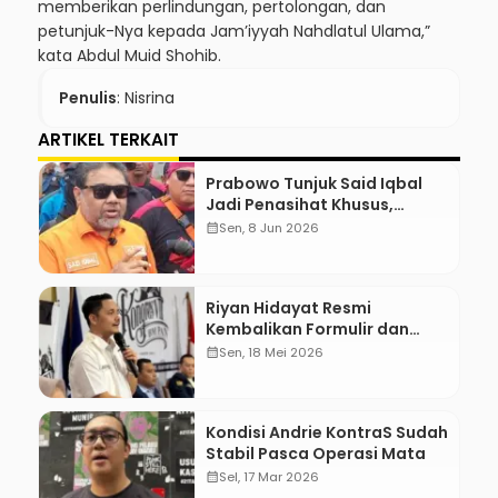
memberikan perlindungan, pertolongan, dan
petunjuk-Nya kepada Jam’iyyah Nahdlatul Ulama,”
kata Abdul Muid Shohib.
Penulis
: Nisrina
ARTIKEL TERKAIT
Prabowo Tunjuk Said Iqbal
Jadi Penasihat Khusus,
Mengapa?
calendar_month
Sen, 8 Jun 2026
Riyan Hidayat Resmi
Kembalikan Formulir dan
Berkas Pencalonan Ketua
calendar_month
Sen, 18 Mei 2026
Umum BM PAN 2026–2031
Kondisi Andrie KontraS Sudah
Stabil Pasca Operasi Mata
calendar_month
Sel, 17 Mar 2026