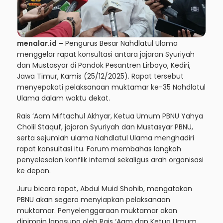
menalar.id –
Pengurus Besar Nahdlatul Ulama
menggelar rapat konsultasi antara jajaran Syuriyah
dan Mustasyar di Pondok Pesantren Lirboyo, Kediri,
Jawa Timur, Kamis (25/12/2025). Rapat tersebut
menyepakati pelaksanaan muktamar ke-35 Nahdlatul
Ulama dalam waktu dekat.
Rais ‘Aam Miftachul Akhyar, Ketua Umum PBNU Yahya
Cholil Staquf, jajaran Syuriyah dan Mustasyar PBNU,
serta sejumlah ulama Nahdlatul Ulama menghadiri
rapat konsultasi itu. Forum membahas langkah
penyelesaian konflik internal sekaligus arah organisasi
ke depan.
Juru bicara rapat, Abdul Muid Shohib, mengatakan
PBNU akan segera menyiapkan pelaksanaan
muktamar. Penyelenggaraan muktamar akan
dipimpin langsung oleh Rais ‘Aam dan Ketua Umum