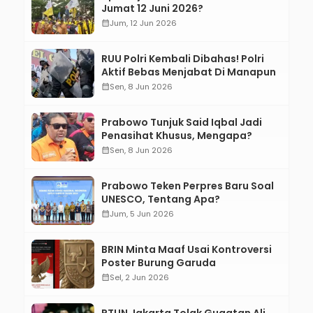
Jumat 12 Juni 2026?
calendar_month
Jum, 12 Jun 2026
RUU Polri Kembali Dibahas! Polri
Aktif Bebas Menjabat Di Manapun
calendar_month
Sen, 8 Jun 2026
Prabowo Tunjuk Said Iqbal Jadi
Penasihat Khusus, Mengapa?
calendar_month
Sen, 8 Jun 2026
Prabowo Teken Perpres Baru Soal
UNESCO, Tentang Apa?
calendar_month
Jum, 5 Jun 2026
BRIN Minta Maaf Usai Kontroversi
Poster Burung Garuda
calendar_month
Sel, 2 Jun 2026
PTUN Jakarta Tolak Gugatan Ali