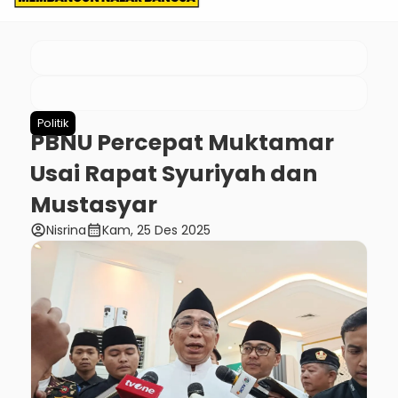
Politik
PBNU Percepat Muktamar
Usai Rapat Syuriyah dan
Mustasyar
account_circle
calendar_month
Nisrina
Kam, 25 Des 2025