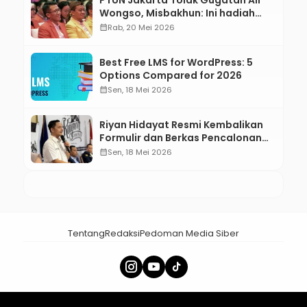
Wongso, Misbakhun: Ini hadiah
Ulang Tahun Ke-66 SOKSI
calendar_month
Rab, 20 Mei 2026
Best Free LMS for WordPress: 5
Options Compared for 2026
calendar_month
Sen, 18 Mei 2026
Riyan Hidayat Resmi Kembalikan
Formulir dan Berkas Pencalonan
Ketua Umum BM PAN 2026–2031
calendar_month
Sen, 18 Mei 2026
Tentang
Redaksi
Pedoman Media Siber