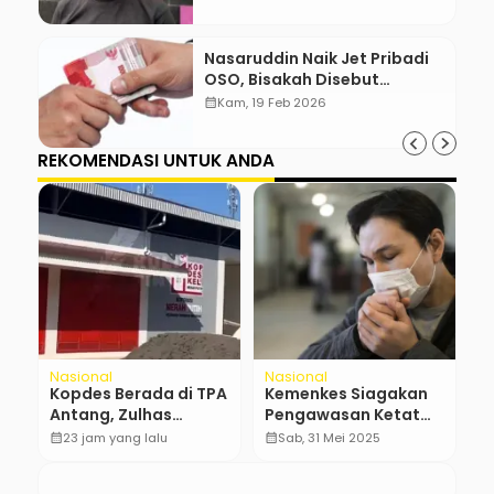
Nasaruddin Naik Jet Pribadi
OSO, Bisakah Disebut
Gratifikasi?
calendar_month
Kam, 19 Feb 2026
REKOMENDASI UNTUK ANDA
Nasional
Nasional
N
Kopdes Berada di TPA
Kemenkes Siagakan
F
Antang, Zulhas
Pengawasan Ketat
S
“Nggak ada Lahan!”
Imbas Lonjakan
I
calendar_month
23 jam yang lalu
calendar_month
Sab, 31 Mei 2025
calendar_month
COVID-19 di Asia
S