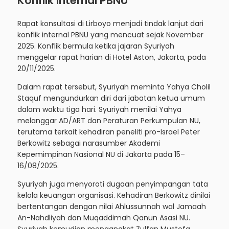
Konflik Internal PBNU
Rapat konsultasi di Lirboyo menjadi tindak lanjut dari
konflik internal PBNU yang mencuat sejak November
2025. Konflik bermula ketika jajaran Syuriyah
menggelar rapat harian di Hotel Aston, Jakarta, pada
20/11/2025.
Dalam rapat tersebut, Syuriyah meminta Yahya Cholil
Staquf mengundurkan diri dari jabatan ketua umum
dalam waktu tiga hari. Syuriyah menilai Yahya
melanggar AD/ART dan Peraturan Perkumpulan NU,
terutama terkait kehadiran peneliti pro-Israel Peter
Berkowitz sebagai narasumber Akademi
Kepemimpinan Nasional NU di Jakarta pada 15–
16/08/2025.
Syuriyah juga menyoroti dugaan penyimpangan tata
kelola keuangan organisasi. Kehadiran Berkowitz dinilai
bertentangan dengan nilai Ahlussunnah wal Jamaah
An-Nahdliyah dan Muqaddimah Qanun Asasi NU.
Syuriyah kemudian mengangkat Zulfan Mustofa