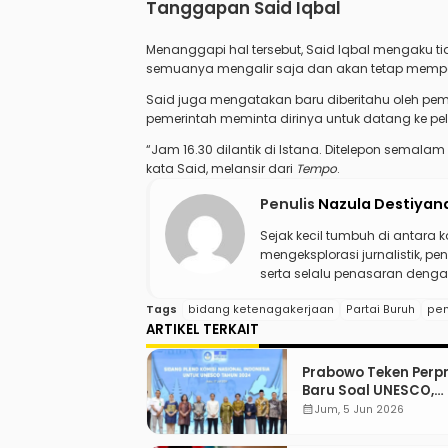
Tanggapan Said Iqbal
Menanggapi hal tersebut, Said Iqbal mengaku tid
semuanya mengalir saja dan akan tetap mempe
Said juga mengatakan baru diberitahu oleh pem
pemerintah meminta dirinya untuk datang ke pela
“Jam 16.30 dilantik di Istana. Ditelepon semalam 
kata Said, melansir dari
Tempo
.
Penulis
Nazula Destiyan
Sejak kecil tumbuh di antara 
mengeksplorasi jurnalistik, pen
serta selalu penasaran dengan
Tags
bidang ketenagakerjaan
Partai Buruh
pen
ARTIKEL TERKAIT
Prabowo Teken Perp
Baru Soal UNESCO,
Tentang Apa?
calendar_month
Jum, 5 Jun 2026