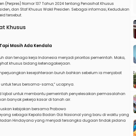
iden (Perpres) Nomor 137 Tahun 2024 tentang Penasihat Khusus
esiden, dan Staf Khusus Wakil Presiden. Sebagai informasi, Kedudukan
eid tersebut.
hat Khusus
r, Tapi Masih Ada Kendala
uh dan tenaga kerja Indonesia menjadi prioritas pemerintah. Maka,
qihat khusus bidang ketenagakerjaan.
emperjuangkan kesejahteraan buruh bahkan sebelum ia menjabat
u untuk terus bersama-sama,” ucapnya.
id Iqbal untuk membantu pemerintah penyelesaikan permasalahan
an banyak pekerja kasar di tanah air.
umuskan kebijakan bersama Prabowo
Deyang sebagai Kepala Badan Gizi Nasional yang baru di waktu yang
 Dadan Hindayana yang menjadi tersangka dugaan tindak pidana