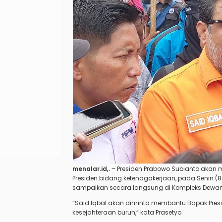
menalar.id,.
– Presiden Prabowo Subianto akan me
Presiden bidang ketenagakerjaan, pada Senin (8/6
sampaikan secara langsung di Kompleks Dewan Pe
“Said Iqbal akan diminta membantu Bapak Pre
kesejahteraan buruh,” kata Prasetyo.