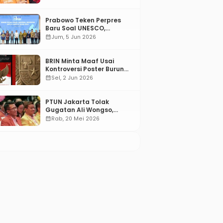
Prabowo Teken Perpres
Baru Soal UNESCO,
Tentang Apa?
calendar_month
Jum, 5 Jun 2026
BRIN Minta Maaf Usai
Kontroversi Poster Burung
Garuda
calendar_month
Sel, 2 Jun 2026
PTUN Jakarta Tolak
Gugatan Ali Wongso,
Misbakhun: Ini hadiah
calendar_month
Rab, 20 Mei 2026
Ulang Tahun Ke-66 SOKSI