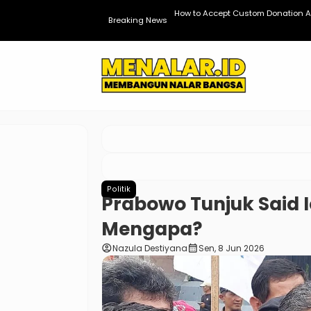
dPress
How to Accept Custom Donation A
Breaking News
Politik
Prabowo Tunjuk Said I
Mengapa?
account_circle
calendar_month
Nazula Destiyana
Sen, 8 Jun 2026