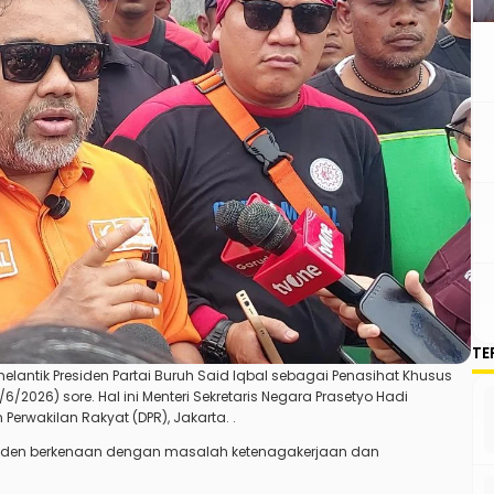
TE
lantik Presiden Partai Buruh
Said Iqbal
sebagai Penasihat Khusus
/2026) sore. Hal ini Menteri Sekretaris Negara Prasetyo Hadi
rwakilan Rakyat (DPR), Jakarta. .
siden berkenaan dengan masalah ketenagakerjaan dan