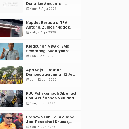
Donation Amounts in
WordPress with Stripe
calendar_month
Kam, 6 Agu 2026
Kopdes Berada di TPA
Antang, Zulhas “Nggak
ada Lahan!”
calendar_month
Rab, 5 Agu 2026
Keracunan MBG di SMK
Semarang, Sudaryono:
“SPPG Harus Bertanggung
calendar_month
Sen, 3 Agu 2026
Jawab!”
Apa Saja Tuntutan
Demonstrasi Jumat 12 Juni
2026?
calendar_month
Jum, 12 Jun 2026
RUU Polri Kembali Dibahas!
Polri Aktif Bebas Menjabat
Di Manapun
calendar_month
Sen, 8 Jun 2026
Prabowo Tunjuk Said Iqbal
Jadi Penasihat Khusus,
Mengapa?
calendar_month
Sen, 8 Jun 2026