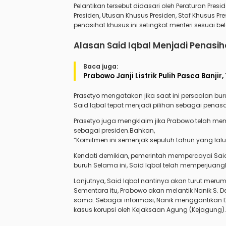
Pelantikan tersebut didasari oleh Peraturan Pres
Presiden, Utusan Khusus Presiden, Staf Khusus Pr
penasihat khusus ini setingkat menteri sesuai bel
Alasan Said Iqbal Menjadi Penasi
Baca juga:
Prabowo Janji Listrik Pulih Pasca Banji
Prasetyo mengatakan jika saat ini persoalan bur
Said Iqbal tepat menjadi pilihan sebagai penas
Prasetyo juga mengklaim jika Prabowo telah m
sebagai presiden.Bahkan,
“Komitmen ini semenjak sepuluh tahun yang lal
Kendati demikian, pemerintah mempercayai Sa
buruh Selama ini, Said Iqbal telah memperjuangk
Lanjutnya, Said Iqbal nantinya akan turut mer
Sementara itu, Prabowo akan melantik Nanik S. 
sama. Sebagai informasi, Nanik menggantikan
kasus korupsi oleh Kejaksaan Agung (Kejagung).