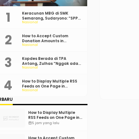
Keracunan MBG di SMK
Semarang, Sudaryono: “SPPG
Nasional
Harus Bertanggung Jawab!”
How to Accept Custom
Donation Amounts in
Nasional
WordPress with Stripe
Kopdes Berada di TPA
Antang, Zulhas “Nggak ada
Nasional
Lahan!”
How to Display Multiple RSS
Feeds on One Page in
Nasional
WordPress
RBARU
How to Display Multiple
RSS Feeds on One Page in
WordPress
calendar_month
5 jam yang lalu
How to Accept Custom