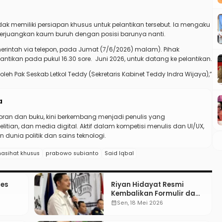
ak memiliki persiapan khusus untuk pelantikan tersebut. Ia mengaku
rjuangkan kaum buruh dengan posisi barunya nanti.
erintah via telepon, pada Jumat (7/6/2026) malam). Pihak
ntikan pada pukul 16.30 sore. Juni 2026, untuk datang ke pelantikan.
oleh Pak Seskab Letkol Teddy (Sekretaris Kabinet Teddy Indra Wijaya),”
a
koran dan buku, kini berkembang menjadi penulis yang
elitian, dan media digital. Aktif dalam kompetisi menulis dan UI/UX,
 dunia politik dan sains teknologi.
asihat khusus
prabowo subianto
Said Iqbal
res
Riyan Hidayat Resmi
Kembalikan Formulir dan
Berkas Pencalonan Ketua
calendar_month
Sen, 18 Mei 2026
Umum BM PAN 2026–2031