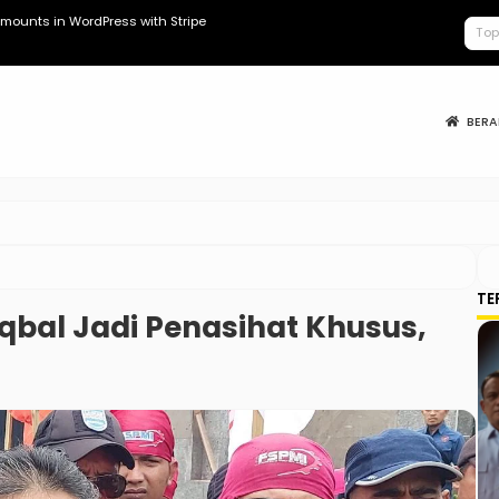
mounts in WordPress with Stripe
Kopdes Berad
BER
TE
qbal Jadi Penasihat Khusus,