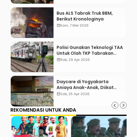
Bus ALS Tabrak Truk BBM,
Berikut Kronologinya
calendar_month
Kam, 7 Mei 2026
Polisi Gunakan Teknologi TAA
Untuk Olah TKP Tabrakan
Kereta Bekasi
calendar_month
Rab, 29 Apr 2026
Daycare di Yogyakarta
Aniaya Anak-Anak, Diikat
Hingga Lebam
calendar_month
Sab, 25 Apr 2026
REKOMENDASI UNTUK ANDA