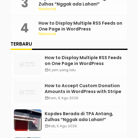
Zulhas “Nggak ada Lahan!”
Nasional
How to Display Multiple RSS Feeds on
One Page in WordPress
Nasional
TERBARU
How to Display Multiple RSS Feeds
on One Page in WordPress
calendar_month
6 jam yang lalu
How to Accept Custom Donation
Amounts in WordPress with Stripe
calendar_month
Kam, 6 Agu 2026
Kopdes Berada di TPA Antang,
Zulhas “Nggak ada Lahan!”
calendar_month
Rab, 5 Agu 2026