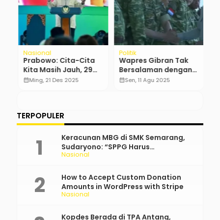
Nasional
Politik
H
Prabowo: Cita-Cita
Wapres Gibran Tak
M
h
Kita Masih Jauh, 29
Bersalaman dengan
W
Juta Rakyat Belum
AHY, Bahlil, dan Cak
P
calendar_month
Ming, 21 Des 2025
calendar_month
Sen, 11 Agu 2025
calendar_month
Punya Rumah
Imin di Upacara Gelar
A
Militer
TERPOPULER
Keracunan MBG di SMK Semarang,
Sudaryono: “SPPG Harus
Nasional
Bertanggung Jawab!”
How to Accept Custom Donation
Amounts in WordPress with Stripe
Nasional
Kopdes Berada di TPA Antang,