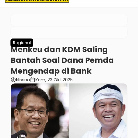
Regional
Menkeu dan KDM Saling
Bantah Soal Dana Pemda
Mengendap di Bank
account_circle
calendar_month
Nisrina
Kam, 23 Okt 2025