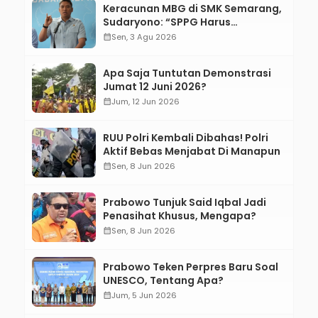
Keracunan MBG di SMK Semarang,
Sudaryono: “SPPG Harus
Bertanggung Jawab!”
calendar_month
Sen, 3 Agu 2026
Apa Saja Tuntutan Demonstrasi
Jumat 12 Juni 2026?
calendar_month
Jum, 12 Jun 2026
RUU Polri Kembali Dibahas! Polri
Aktif Bebas Menjabat Di Manapun
calendar_month
Sen, 8 Jun 2026
Prabowo Tunjuk Said Iqbal Jadi
Penasihat Khusus, Mengapa?
calendar_month
Sen, 8 Jun 2026
Prabowo Teken Perpres Baru Soal
UNESCO, Tentang Apa?
calendar_month
Jum, 5 Jun 2026