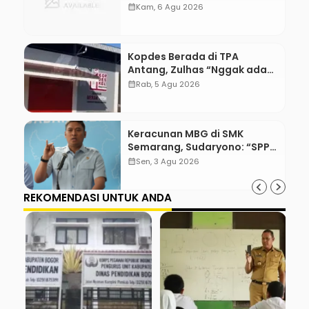
WordPress with Stripe
calendar_month
Kam, 6 Agu 2026
Kopdes Berada di TPA
Antang, Zulhas “Nggak ada
Lahan!”
calendar_month
Rab, 5 Agu 2026
Keracunan MBG di SMK
Semarang, Sudaryono: “SPPG
Harus Bertanggung Jawab!”
calendar_month
Sen, 3 Agu 2026
REKOMENDASI UNTUK ANDA