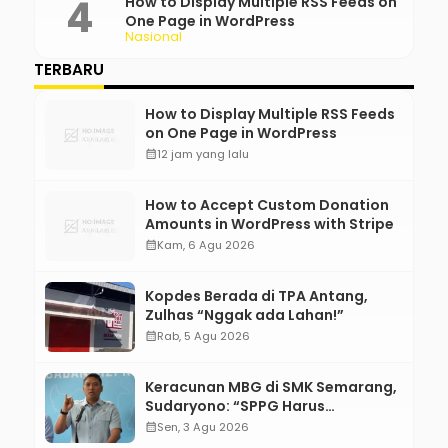
How to Display Multiple RSS Feeds on
One Page in WordPress
Nasional
TERBARU
How to Display Multiple RSS Feeds
on One Page in WordPress
calendar_month
12 jam yang lalu
How to Accept Custom Donation
Amounts in WordPress with Stripe
calendar_month
Kam, 6 Agu 2026
Kopdes Berada di TPA Antang,
Zulhas “Nggak ada Lahan!”
calendar_month
Rab, 5 Agu 2026
Keracunan MBG di SMK Semarang,
Sudaryono: “SPPG Harus
Bertanggung Jawab!”
calendar_month
Sen, 3 Agu 2026