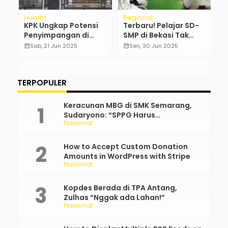
Hukum
Regional
Po
KPK Ungkap Potensi
Terbaru! Pelajar SD-
R
Penyimpangan di
SMP di Bekasi Tak
T
Dinas Pendidikan
Boleh Bawa HP ke
D
calendar_month
Sab, 21 Jun 2025
calendar_month
Sen, 30 Jun 2025
calendar_month
Kabupaten Bogor
Sekolah
TERPOPULER
Keracunan MBG di SMK Semarang,
Sudaryono: “SPPG Harus
Nasional
Bertanggung Jawab!”
How to Accept Custom Donation
Amounts in WordPress with Stripe
Nasional
Kopdes Berada di TPA Antang,
Zulhas “Nggak ada Lahan!”
Nasional