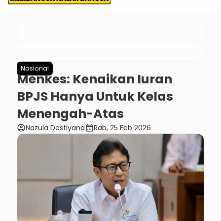
Nasional
Menkes: Kenaikan Iuran
BPJS Hanya Untuk Kelas
Menengah-Atas
account_circle
calendar_month
Nazula Destiyana
Rab, 25 Feb 2026