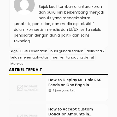
Sejak kecil tumbuh di antara koran
dan buku, kini berkembang menjadi
penulis yang mengeksplorasi
jurnalistik, penelitian, dan media digital. Aktif
dalam kompetisi menulis dan UI/UX, serta selalu
penasaran dengan dunia politik dan sains
teknologi.
Tags
BPJS Kesehatan
budi gunadi sadikin
defisit naik
kelas menengah-atas
menken tanggung defisit
Menkes
ARTIKEL TERKAIT
How to Display Multiple RSS
Feeds on One Page in
WordPress
calendar_month
12 jam yang lalu
How to Accept Custom
Donation Amounts in