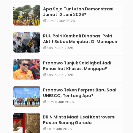
Apa Saja Tuntutan Demonstrasi
Jumat 12 Juni 2026?
calendar_month
Jum, 12 Jun 2026
RUU Polri Kembali Dibahas! Polri
Aktif Bebas Menjabat Di Manapun
calendar_month
Sen, 8 Jun 2026
Prabowo Tunjuk Said Iqbal Jadi
Penasihat Khusus, Mengapa?
calendar_month
Sen, 8 Jun 2026
Prabowo Teken Perpres Baru Soal
UNESCO, Tentang Apa?
calendar_month
Jum, 5 Jun 2026
BRIN Minta Maaf Usai Kontroversi
Poster Burung Garuda
calendar_month
Sel, 2 Jun 2026