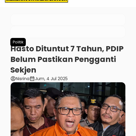
Politik
Hasto Dituntut 7 Tahun, PDIP
Belum Pastikan Pengganti
Sekjen
account_circle
calendar_month
Nisrina
Jum, 4 Jul 2025