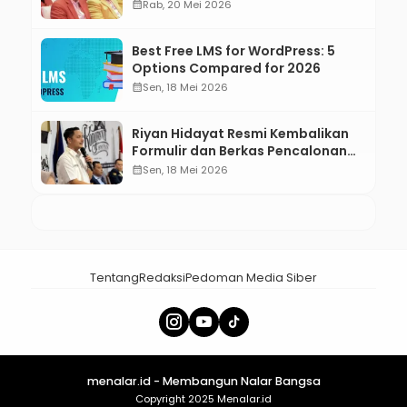
Ulang Tahun Ke-66 SOKSI
calendar_month
Rab, 20 Mei 2026
Best Free LMS for WordPress: 5
Options Compared for 2026
calendar_month
Sen, 18 Mei 2026
Riyan Hidayat Resmi Kembalikan
Formulir dan Berkas Pencalonan
Ketua Umum BM PAN 2026–2031
calendar_month
Sen, 18 Mei 2026
Tentang
Redaksi
Pedoman Media Siber
menalar.id - Membangun Nalar Bangsa
Copyright 2025 Menalar.id