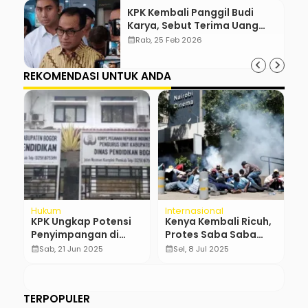
KPK Kembali Panggil Budi
Karya, Sebut Terima Uang
Pelicin
calendar_month
Rab, 25 Feb 2026
REKOMENDASI UNTUK ANDA
Hukum
Internasional
N
KPK Ungkap Potensi
Kenya Kembali Ricuh,
B
N
Penyimpangan di
Protes Saba Saba
D
Dinas Pendidikan
Tewaskan 11 Orang
calendar_month
Sab, 21 Jun 2025
calendar_month
Sel, 8 Jul 2025
calendar_month
Kabupaten Bogor
TERPOPULER