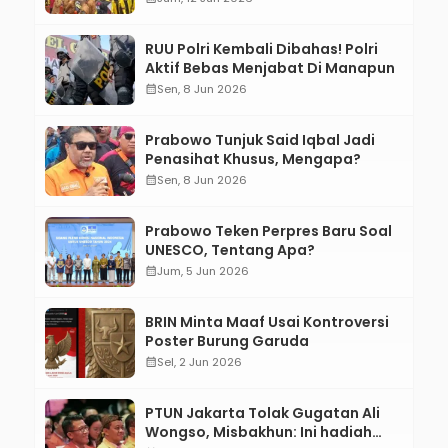
RUU Polri Kembali Dibahas! Polri
Aktif Bebas Menjabat Di Manapun
calendar_month
Sen, 8 Jun 2026
Prabowo Tunjuk Said Iqbal Jadi
Penasihat Khusus, Mengapa?
calendar_month
Sen, 8 Jun 2026
Prabowo Teken Perpres Baru Soal
UNESCO, Tentang Apa?
calendar_month
Jum, 5 Jun 2026
BRIN Minta Maaf Usai Kontroversi
Poster Burung Garuda
calendar_month
Sel, 2 Jun 2026
PTUN Jakarta Tolak Gugatan Ali
Wongso, Misbakhun: Ini hadiah