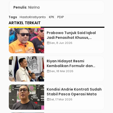
Penulis
: Nisrina
Tags
HastoKristiyanto
KPK
PDIP
ARTIKEL TERKAIT
Prabowo Tunjuk Said Iqbal
Jadi Penasihat Khusus,
Mengapa?
calendar_month
Sen, 8 Jun 2026
Riyan Hidayat Resmi
Kembalikan Formulir dan
Berkas Pencalonan Ketua
calendar_month
Sen, 18 Mei 2026
Umum BM PAN 2026–2031
Kondisi Andrie KontraS Sudah
Stabil Pasca Operasi Mata
calendar_month
Sel, 17 Mar 2026