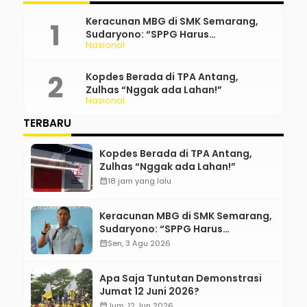
Keracunan MBG di SMK Semarang,
Sudaryono: “SPPG Harus
Nasional
Bertanggung Jawab!”
Kopdes Berada di TPA Antang,
Zulhas “Nggak ada Lahan!”
Nasional
TERBARU
Kopdes Berada di TPA Antang,
Zulhas “Nggak ada Lahan!”
calendar_month
18 jam yang lalu
Keracunan MBG di SMK Semarang,
Sudaryono: “SPPG Harus
Bertanggung Jawab!”
calendar_month
Sen, 3 Agu 2026
Apa Saja Tuntutan Demonstrasi
Jumat 12 Juni 2026?
calendar_month
Jum, 12 Jun 2026