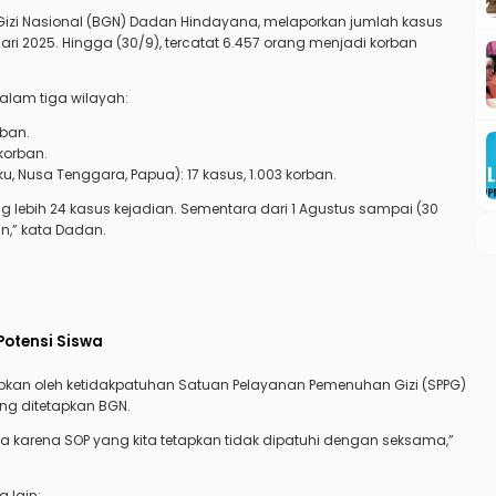
zi Nasional (BGN) Dadan Hindayana, melaporkan jumlah kasus
i 2025. Hingga (30/9), tercatat 6.457 orang menjadi korban
lam tiga wilayah:
rban.
 korban.
ku, Nusa Tenggara, Papua): 17 kasus, 1.003 korban.
ang lebih 24 kasus kejadian. Sementara dari 1 Agustus sampai (30
n,” kata Dadan.
Potensi Siswa
an oleh ketidakpatuhan Satuan Pelayanan Pemenuhan Gizi (SPPG)
ng ditetapkan BGN.
rata karena SOP yang kita tetapkan tidak dipatuhi dengan seksama,”
 lain: