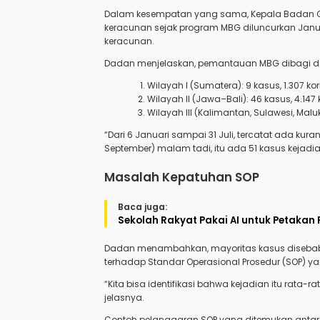
Dalam kesempatan yang sama, Kepala Badan Gi
keracunan sejak program MBG diluncurkan Januar
keracunan.
Dadan menjelaskan, pemantauan MBG dibagi da
Wilayah I (Sumatera): 9 kasus, 1.307 ko
Wilayah II (Jawa–Bali): 46 kasus, 4.147
Wilayah III (Kalimantan, Sulawesi, Malu
“Dari 6 Januari sampai 31 Juli, tercatat ada kur
September) malam tadi, itu ada 51 kasus kejadia
Masalah Kepatuhan SOP
Baca juga:
Sekolah Rakyat Pakai AI untuk Petakan 
Dadan menambahkan, mayoritas kasus disebabk
terhadap Standar Operasional Prosedur (SOP) ya
“Kita bisa identifikasi bahwa kejadian itu rata-
jelasnya.
Contoh pelanggaran SOP yang ditemukan antara