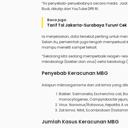
“Ini penyebab-penyebabnya secara medis. Jadi a
Budi, dikutip dari YouTube DPR RI.
Baca juga:
Tarif Tol Jakarta-Surabaya Turun! Cek 
Ia menjelaskan, data tersebut penting untuk m
Selain itu, pemerintah juga tengah memperkuat
mampu meneliti sampel terkait.
“Sekarang kita sedang memperbaiki reagen-reag
mikrobiologi (bakteri dan virus) serta toksikologi 
Penyebab Keracunan MBG
Adapun mikroorganisme dan zat kimia yang di
Bakteri: Salmonella, Escherichia coli, B
monocytogenes, Campylobacter jejuni, 
Virus: Norovirus/Rotavirus, Hepatitis A vi
Zat kimia: Nitrit, Scombrotoxin (histamin
Jumlah Kasus Keracunan MBG