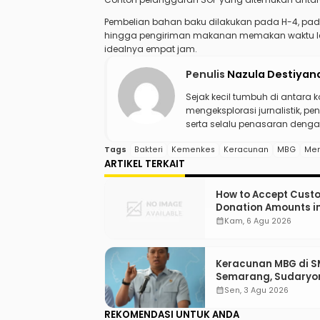
Pembelian bahan baku dilakukan pada H-4, pa
hingga pengiriman makanan memakan waktu leb
idealnya empat jam.
Penulis
Nazula Destiyan
Sejak kecil tumbuh di antara 
mengeksplorasi jurnalistik, pen
serta selalu penasaran dengan
Tags
Bakteri
Kemenkes
Keracunan
MBG
Me
ARTIKEL TERKAIT
How to Accept Cust
Donation Amounts i
WordPress with Stri
calendar_month
Kam, 6 Agu 2026
Keracunan MBG di 
Semarang, Sudaryo
“SPPG Harus Bertan
calendar_month
Sen, 3 Agu 2026
Jawab!”
REKOMENDASI UNTUK ANDA