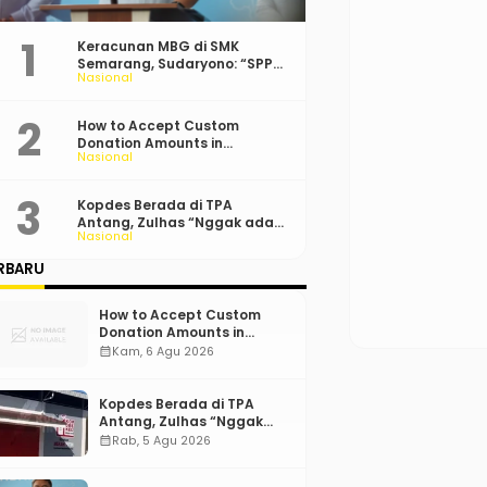
Keracunan MBG di SMK
Semarang, Sudaryono: “SPPG
Nasional
Harus Bertanggung Jawab!”
How to Accept Custom
Donation Amounts in
Nasional
WordPress with Stripe
Kopdes Berada di TPA
Antang, Zulhas “Nggak ada
Nasional
Lahan!”
RBARU
How to Accept Custom
Donation Amounts in
WordPress with Stripe
calendar_month
Kam, 6 Agu 2026
Kopdes Berada di TPA
Antang, Zulhas “Nggak
ada Lahan!”
calendar_month
Rab, 5 Agu 2026