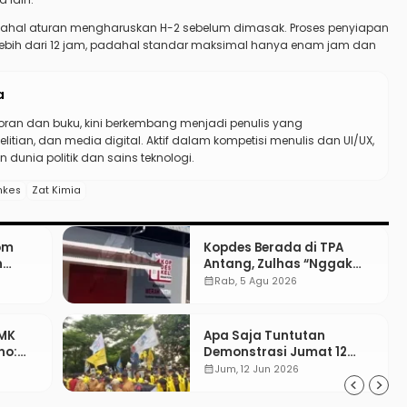
dahal aturan mengharuskan H-2 sebelum dimasak. Proses penyiapan
ih dari 12 jam, padahal standar maksimal hanya enam jam dan
a
koran dan buku, kini berkembang menjadi penulis yang
elitian, dan media digital. Aktif dalam kompetisi menulis dan UI/UX,
 dunia politik dan sains teknologi.
nkes
Zat Kimia
om
Kopdes Berada di TPA
n
Antang, Zulhas “Nggak
pe
ada Lahan!”
calendar_month
Rab, 5 Agu 2026
SMK
Apa Saja Tuntutan
no:
Demonstrasi Jumat 12
ggung
Juni 2026?
calendar_month
Jum, 12 Jun 2026