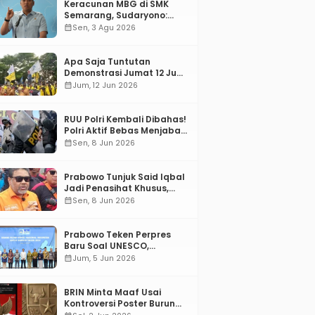
Keracunan MBG di SMK
Semarang, Sudaryono:
“SPPG Harus Bertanggung
calendar_month
Sen, 3 Agu 2026
Jawab!”
Apa Saja Tuntutan
Demonstrasi Jumat 12 Juni
2026?
calendar_month
Jum, 12 Jun 2026
RUU Polri Kembali Dibahas!
Polri Aktif Bebas Menjabat
Di Manapun
calendar_month
Sen, 8 Jun 2026
Prabowo Tunjuk Said Iqbal
Jadi Penasihat Khusus,
Mengapa?
calendar_month
Sen, 8 Jun 2026
Prabowo Teken Perpres
Baru Soal UNESCO,
Tentang Apa?
calendar_month
Jum, 5 Jun 2026
BRIN Minta Maaf Usai
Kontroversi Poster Burung
Garuda