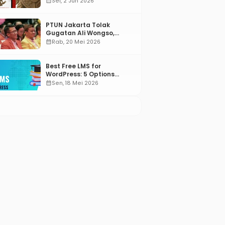
calendar_month
Sel, 2 Jun 2026
PTUN Jakarta Tolak
Gugatan Ali Wongso,
Misbakhun: Ini hadiah
calendar_month
Rab, 20 Mei 2026
Ulang Tahun Ke-66 SOKSI
Best Free LMS for
WordPress: 5 Options
Compared for 2026
calendar_month
Sen, 18 Mei 2026