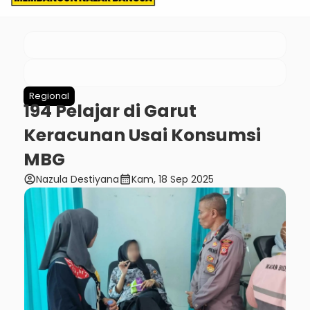
Regional
194 Pelajar di Garut
Keracunan Usai Konsumsi
MBG
account_circle
calendar_month
Nazula Destiyana
Kam, 18 Sep 2025