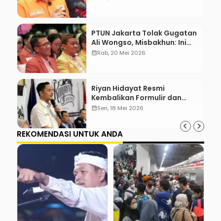
PTUN Jakarta Tolak Gugatan
Ali Wongso, Misbakhun: Ini
hadiah Ulang Tahun Ke-66
calendar_month
Rab, 20 Mei 2026
SOKSI
Riyan Hidayat Resmi
Kembalikan Formulir dan
Berkas Pencalonan Ketua
calendar_month
Sen, 18 Mei 2026
Umum BM PAN 2026–2031
REKOMENDASI UNTUK ANDA