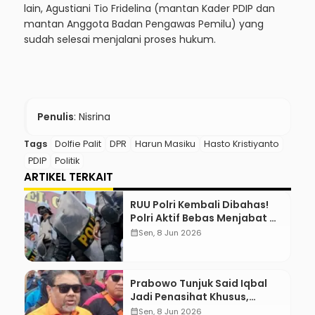
lain, Agustiani Tio Fridelina (mantan Kader PDIP dan
mantan Anggota Badan Pengawas Pemilu) yang
sudah selesai menjalani proses hukum.
Penulis
: Nisrina
Tags
Dolfie Palit
DPR
Harun Masiku
Hasto Kristiyanto
PDIP
Politik
ARTIKEL TERKAIT
RUU Polri Kembali Dibahas!
Polri Aktif Bebas Menjabat Di
Manapun
calendar_month
Sen, 8 Jun 2026
Prabowo Tunjuk Said Iqbal
Jadi Penasihat Khusus,
Mengapa?
calendar_month
Sen, 8 Jun 2026