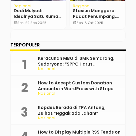
Regional
Regional
Po
Dedi Mulyadi:
Stasiun Manggarai
I
ah
Idealnya Satu Rumah
Padat Penumpang,
M
an
untuk Satu Keluarga
Antusiasme Warga
N
calendar_month
Sen, 22 Sep 2025
calendar_month
Sen, 6 Okt 2025
calendar_month
Hadiri HUT ke-80 TNI
b
di Monas
TERPOPULER
Keracunan MBG di SMK Semarang,
Sudaryono: “SPPG Harus
Nasional
Bertanggung Jawab!”
How to Accept Custom Donation
Amounts in WordPress with Stripe
Nasional
Kopdes Berada di TPA Antang,
Zulhas “Nggak ada Lahan!”
Nasional
How to Display Multiple RSS Feeds on