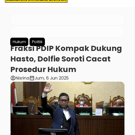
Hukum
Politik
Fraksi PDIP Kompak Dukung
Hasto, Dolfie Soroti Cacat
Prosedur Hukum
account_circle
calendar_month
Nisrina
Jum, 6 Jun 2025