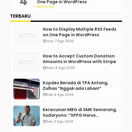
One Page in WordPress
Nasional
TERBARU
How to Display Multiple RSS Feeds
on One Page in WordPress
calendar_month
Jum, 7 Agu 2026
How to Accept Custom Donation
Amounts in WordPress with Stripe
calendar_month
Kam, 6 Agu 2026
Kopdes Berada di TPA Antang,
Zulhas “Nggak ada Lahan!”
calendar_month
Rab, 5 Agu 2026
Keracunan MBG di SMK Semarang,
Sudaryono: “SPPG Harus
Bertanggung Jawab!”
calendar_month
Sen, 3 Agu 2026