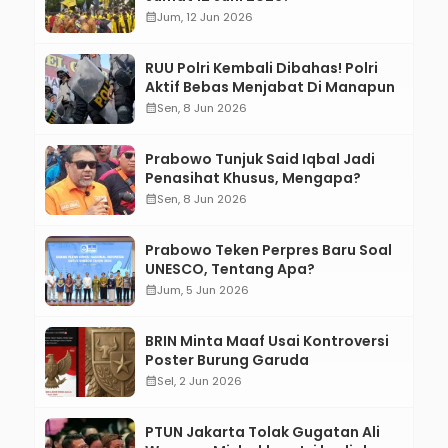
calendar_month
Jum, 12 Jun 2026
RUU Polri Kembali Dibahas! Polri
Aktif Bebas Menjabat Di Manapun
calendar_month
Sen, 8 Jun 2026
Prabowo Tunjuk Said Iqbal Jadi
Penasihat Khusus, Mengapa?
calendar_month
Sen, 8 Jun 2026
Prabowo Teken Perpres Baru Soal
UNESCO, Tentang Apa?
calendar_month
Jum, 5 Jun 2026
BRIN Minta Maaf Usai Kontroversi
Poster Burung Garuda
calendar_month
Sel, 2 Jun 2026
PTUN Jakarta Tolak Gugatan Ali