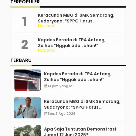
TERPOPULER
Keracunan MBG di SMK Semarang,
Sudaryono: “SPPG Harus
Nasional
Bertanggung Jawab!”
Kopdes Berada di TPA Antang,
Zulhas “Nggak ada Lahan!”
Nasional
TERBARU
Kopdes Berada di TPA Antang,
Zulhas “Nggak ada Lahan!”
calendar_month
13 jam yang lalu
Keracunan MBG di SMK Semarang,
Sudaryono: “SPPG Harus
Bertanggung Jawab!”
calendar_month
Sen, 3 Agu 2026
Apa Saja Tuntutan Demonstrasi
Jumat 12 Juni 2026?