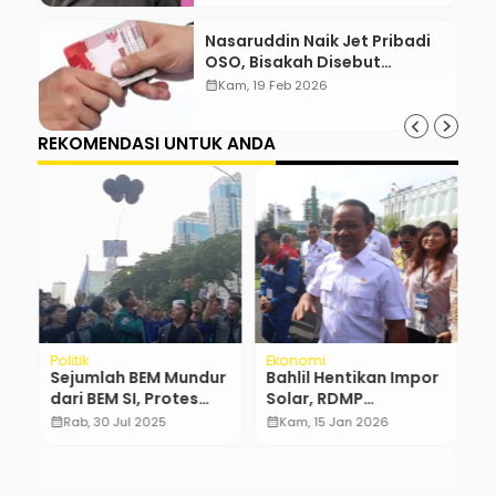
Nasaruddin Naik Jet Pribadi
OSO, Bisakah Disebut
Gratifikasi?
calendar_month
Kam, 19 Feb 2026
REKOMENDASI UNTUK ANDA
Politik
Ekonomi
E
Sejumlah BEM Mundur
Bahlil Hentikan Impor
B
k
dari BEM SI, Protes
Solar, RDMP
F
Nuansa Politik
Balikpapan Perkuat
D
calendar_month
Rab, 30 Jul 2025
calendar_month
Kam, 15 Jan 2026
calendar_month
Pasokan BBM
L
D
P