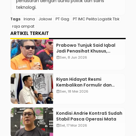
penasaran dengan dunia politik dan sains
teknologi.
Tags
Iriana
Jokowi
PT Gag
PT IMC Pelita Logistik Tbk
raja ampat
ARTIKEL TERKAIT
Prabowo Tunjuk Said Iqbal
Jadi Penasihat Khusus,
Mengapa?
calendar_month
Sen, 8 Jun 2026
Riyan Hidayat Resmi
Kembalikan Formulir dan
Berkas Pencalonan Ketua
calendar_month
Sen, 18 Mei 2026
Umum BM PAN 2026–2031
Kondisi Andrie KontraS Sudah
Stabil Pasca Operasi Mata
calendar_month
Sel, 17 Mar 2026