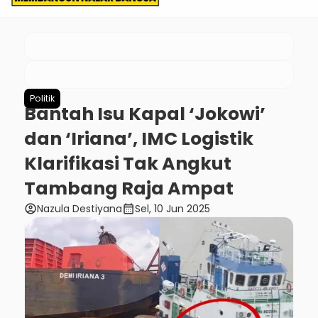
Politik
Bantah Isu Kapal ‘Jokowi’
dan ‘Iriana’, IMC Logistik
Klarifikasi Tak Angkut
Tambang Raja Ampat
account_circle
calendar_month
Nazula Destiyana
Sel, 10 Jun 2025