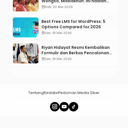
Wongso, Misbakhun: Ini hadiah
Ulang Tahun Ke-66 SOKSI
calendar_month
Rab, 20 Mei 2026
Best Free LMS for WordPress: 5
Options Compared for 2026
calendar_month
Sen, 18 Mei 2026
Riyan Hidayat Resmi Kembalikan
Formulir dan Berkas Pencalonan
Ketua Umum BM PAN 2026–2031
calendar_month
Sen, 18 Mei 2026
Tentang
Redaksi
Pedoman Media Siber
× Tutup Iklan
menalar.id - Membangun Nalar Bangsa