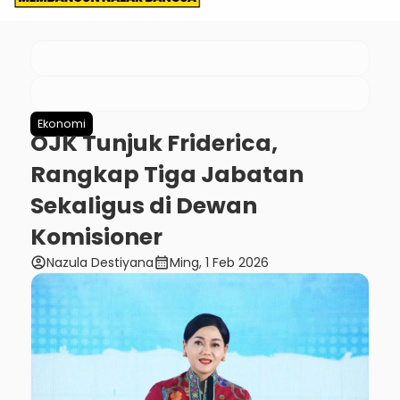
Ekonomi
OJK Tunjuk Friderica,
Rangkap Tiga Jabatan
Sekaligus di Dewan
Komisioner
account_circle
calendar_month
Nazula Destiyana
Ming, 1 Feb 2026