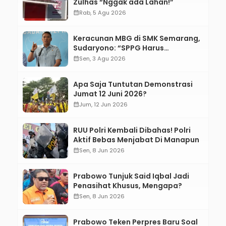
Zulhas “Nggak ada Lahan!”
calendar_month
Rab, 5 Agu 2026
Keracunan MBG di SMK Semarang,
Sudaryono: “SPPG Harus
Bertanggung Jawab!”
calendar_month
Sen, 3 Agu 2026
Apa Saja Tuntutan Demonstrasi
Jumat 12 Juni 2026?
calendar_month
Jum, 12 Jun 2026
RUU Polri Kembali Dibahas! Polri
Aktif Bebas Menjabat Di Manapun
calendar_month
Sen, 8 Jun 2026
Prabowo Tunjuk Said Iqbal Jadi
Penasihat Khusus, Mengapa?
calendar_month
Sen, 8 Jun 2026
Prabowo Teken Perpres Baru Soal