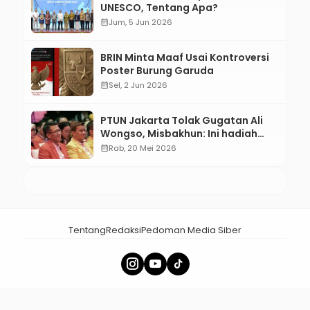
UNESCO, Tentang Apa?
calendar_month
Jum, 5 Jun 2026
BRIN Minta Maaf Usai Kontroversi
Poster Burung Garuda
calendar_month
Sel, 2 Jun 2026
PTUN Jakarta Tolak Gugatan Ali
Wongso, Misbakhun: Ini hadiah
Ulang Tahun Ke-66 SOKSI
calendar_month
Rab, 20 Mei 2026
Tentang
Redaksi
Pedoman Media Siber
× Tutup Iklan
menalar.id - Membangun Nalar Bangsa