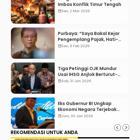
Imbas Konflik Timur Tengah
calendar_month
Sen, 2 Mar 2026
Purbaya: “Saya Bakal Kejar
Pengemplang Pajak, Hati-
Hati”
calendar_month
Sen, 9 Feb 2026
Tiga Petinggi OJK Mundur
Usai IHSG Anjlok Berturut-
Turut
calendar_month
Sab, 31 Jan 2026
Eks Gubernur BI Ungkap
Ekonomi Negara Terjebak
Inersia
calendar_month
Jum, 30 Jan 2026
REKOMENDASI UNTUK ANDA