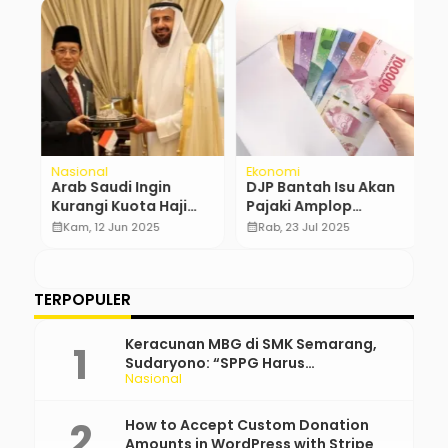
Nasional
Ekonomi
N
Arab Saudi Ingin
DJP Bantah Isu Akan
A
Kurangi Kuota Haji
Pajaki Amplop
P
Indonesia 2026
Kondangan
P
calendar_month
Kam, 12 Jun 2025
calendar_month
Rab, 23 Jul 2025
calendar_month
TERPOPULER
Keracunan MBG di SMK Semarang,
Sudaryono: “SPPG Harus
Nasional
Bertanggung Jawab!”
How to Accept Custom Donation
Amounts in WordPress with Stripe