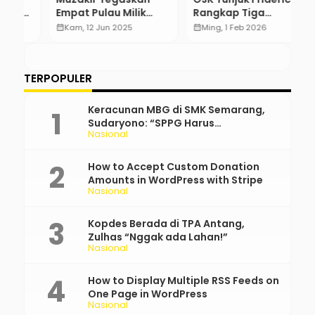
Empat Pulau Milik
Rangkap Tiga
D
Aceh
Jabatan Sekaligus di
N
calendar_month
Kam, 12 Jun 2025
calendar_month
Ming, 1 Feb 2026
calendar_month
Dewan Komisioner
P
…
TERPOPULER
Keracunan MBG di SMK Semarang,
Sudaryono: “SPPG Harus
Nasional
Bertanggung Jawab!”
How to Accept Custom Donation
Amounts in WordPress with Stripe
Nasional
Kopdes Berada di TPA Antang,
Zulhas “Nggak ada Lahan!”
Nasional
How to Display Multiple RSS Feeds on
One Page in WordPress
Nasional