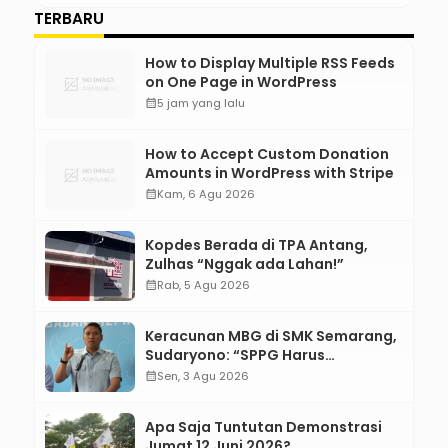
TERBARU
How to Display Multiple RSS Feeds
on One Page in WordPress
calendar_month
5 jam yang lalu
How to Accept Custom Donation
Amounts in WordPress with Stripe
calendar_month
Kam, 6 Agu 2026
Kopdes Berada di TPA Antang,
Zulhas “Nggak ada Lahan!”
calendar_month
Rab, 5 Agu 2026
Keracunan MBG di SMK Semarang,
Sudaryono: “SPPG Harus
Bertanggung Jawab!”
calendar_month
Sen, 3 Agu 2026
Apa Saja Tuntutan Demonstrasi
Jumat 12 Juni 2026?