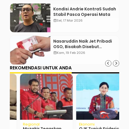
Kondisi Andrie KontraS Sudah
Stabil Pasca Operasi Mata
calendar_month
Sel, 17 Mar 2026
Nasaruddin Naik Jet Pribadi
OSO, Bisakah Disebut
Gratifikasi?
calendar_month
Kam, 19 Feb 2026
REKOMENDASI UNTUK ANDA
Regional
Ekonomi
R
Muzakir Tegaskan
OJK Tunjuk Friderica,
L