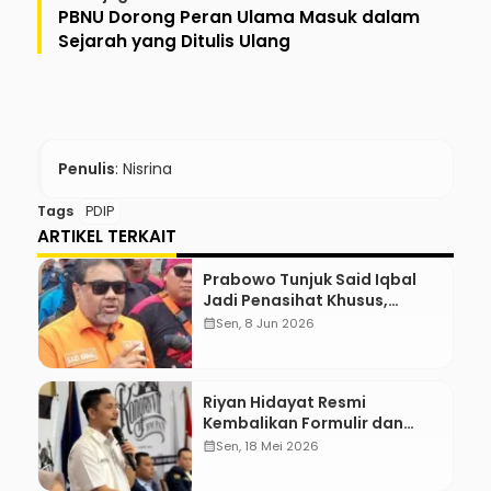
PBNU Dorong Peran Ulama Masuk dalam
Sejarah yang Ditulis Ulang
Penulis
: Nisrina
Tags
PDIP
ARTIKEL TERKAIT
Prabowo Tunjuk Said Iqbal
Jadi Penasihat Khusus,
Mengapa?
calendar_month
Sen, 8 Jun 2026
Riyan Hidayat Resmi
Kembalikan Formulir dan
Berkas Pencalonan Ketua
calendar_month
Sen, 18 Mei 2026
Umum BM PAN 2026–2031