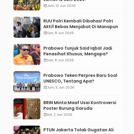
calendar_month
Jum, 12 Jun 2026
RUU Polri Kembali Dibahas! Polri
Aktif Bebas Menjabat Di Manapun
calendar_month
Sen, 8 Jun 2026
Prabowo Tunjuk Said Iqbal Jadi
Penasihat Khusus, Mengapa?
calendar_month
Sen, 8 Jun 2026
Prabowo Teken Perpres Baru Soal
UNESCO, Tentang Apa?
calendar_month
Jum, 5 Jun 2026
BRIN Minta Maaf Usai Kontroversi
Poster Burung Garuda
calendar_month
Sel, 2 Jun 2026
PTUN Jakarta Tolak Gugatan Ali