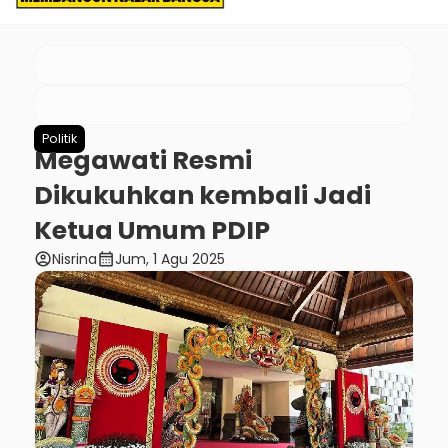
Politik
Megawati Resmi
Dikukuhkan kembali Jadi
Ketua Umum PDIP
account_circle
calendar_month
Nisrina
Jum, 1 Agu 2025