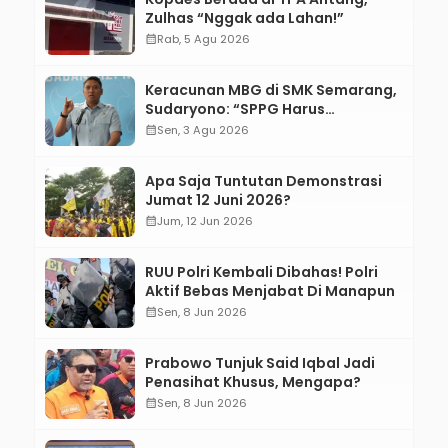
Zulhas “Nggak ada Lahan!”
calendar_month
Rab, 5 Agu 2026
Keracunan MBG di SMK Semarang,
Sudaryono: “SPPG Harus
Bertanggung Jawab!”
calendar_month
Sen, 3 Agu 2026
Apa Saja Tuntutan Demonstrasi
Jumat 12 Juni 2026?
calendar_month
Jum, 12 Jun 2026
RUU Polri Kembali Dibahas! Polri
Aktif Bebas Menjabat Di Manapun
calendar_month
Sen, 8 Jun 2026
Prabowo Tunjuk Said Iqbal Jadi
Penasihat Khusus, Mengapa?
calendar_month
Sen, 8 Jun 2026