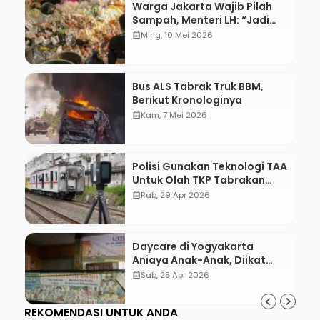
Warga Jakarta Wajib Pilah
Sampah, Menteri LH: “Jadi
Contoh Nih”
calendar_month
Ming, 10 Mei 2026
Bus ALS Tabrak Truk BBM,
Berikut Kronologinya
calendar_month
Kam, 7 Mei 2026
Polisi Gunakan Teknologi TAA
Untuk Olah TKP Tabrakan
Kereta Bekasi
calendar_month
Rab, 29 Apr 2026
Daycare di Yogyakarta
Aniaya Anak-Anak, Diikat
Hingga Lebam
calendar_month
Sab, 25 Apr 2026
REKOMENDASI UNTUK ANDA