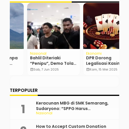
Nasional
Ekonomi
R
a
Bahlil Diteriaki
DPR Dorong
B
“Penipu”, Demo Tolak
Legalisasi Kasino
P
Tambang Nikel
sebagai Sumber Baru
P
calendar_month
Sab, 7 Jun 2025
calendar_month
Kam, 15 Mei 2025
calendar_month
Penerimaan Negara
A
…
TERPOPULER
Keracunan MBG di SMK Semarang,
Sudaryono: “SPPG Harus
Nasional
Bertanggung Jawab!”
How to Accept Custom Donation