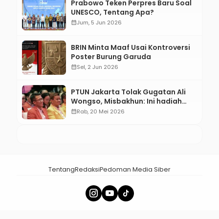
Prabowo Teken Perpres Baru Soal
UNESCO, Tentang Apa?
calendar_month
Jum, 5 Jun 2026
BRIN Minta Maaf Usai Kontroversi
Poster Burung Garuda
calendar_month
Sel, 2 Jun 2026
PTUN Jakarta Tolak Gugatan Ali
Wongso, Misbakhun: Ini hadiah
Ulang Tahun Ke-66 SOKSI
calendar_month
Rab, 20 Mei 2026
Tentang
Redaksi
Pedoman Media Siber
× Tutup Iklan