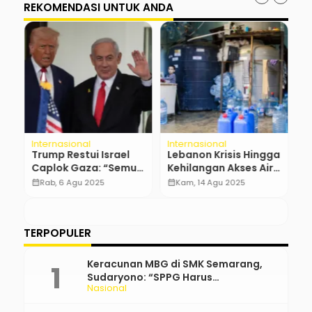
REKOMENDASI UNTUK ANDA
Internasional
Internasional
I
Trump Restui Israel
Lebanon Krisis Hingga
T
Caplok Gaza: “Semua
Kehilangan Akses Air
A
ng
tergantung Israel”
Bersih, Mengapa?
P
calendar_month
Rab, 6 Agu 2025
calendar_month
Kam, 14 Agu 2025
calendar_month
TERPOPULER
Keracunan MBG di SMK Semarang,
Sudaryono: “SPPG Harus
Nasional
Bertanggung Jawab!”