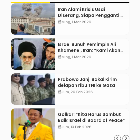
Iran Alami Krisis Usai
Diserang, Siapa Pengganti Ali
Khamenei?
calendar_month
Ming, 1 Mar 2026
Israel Bunuh Pemimpin Ali
Khamenei, Iran: “Kami Akan
Balas!”
calendar_month
Ming, 1 Mar 2026
Prabowo Janji Bakal Kirim
delapan ribu TNI ke Gaza
calendar_month
Jum, 20 Feb 2026
Golkar: “Kita Harus Sambut
Baik Israel di Board of Peace”
calendar_month
Jum, 13 Feb 2026