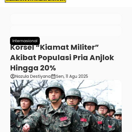
Internasional
Korsel “Kiamat Militer”
Akibat Populasi Pria Anjlok
Hingga 20%
account_circle
calendar_month
Nazula Destiyana
Sen, 11 Agu 2025