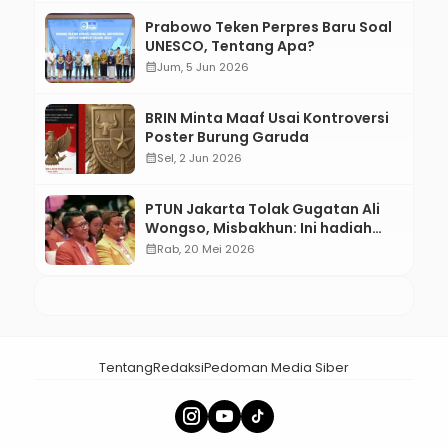
Prabowo Teken Perpres Baru Soal
UNESCO, Tentang Apa?
calendar_month
Jum, 5 Jun 2026
BRIN Minta Maaf Usai Kontroversi
Poster Burung Garuda
calendar_month
Sel, 2 Jun 2026
PTUN Jakarta Tolak Gugatan Ali
Wongso, Misbakhun: Ini hadiah
Ulang Tahun Ke-66 SOKSI
calendar_month
Rab, 20 Mei 2026
Tentang
Redaksi
Pedoman Media Siber