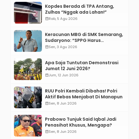
Kopdes Berada di TPA Antang,
Zulhas “Nggak ada Lahan!”
calendar_month
Rab, 5 Agu 2026
Keracunan MBG di SMK Semarang,
Sudaryono: “SPPG Harus
Bertanggung Jawab!”
calendar_month
Sen, 3 Agu 2026
Apa Saja Tuntutan Demonstrasi
Jumat 12 Juni 2026?
calendar_month
Jum, 12 Jun 2026
RUU Polri Kembali Dibahas! Polri
Aktif Bebas Menjabat Di Manapun
calendar_month
Sen, 8 Jun 2026
Prabowo Tunjuk Said Iqbal Jadi
Penasihat Khusus, Mengapa?
calendar_month
Sen, 8 Jun 2026