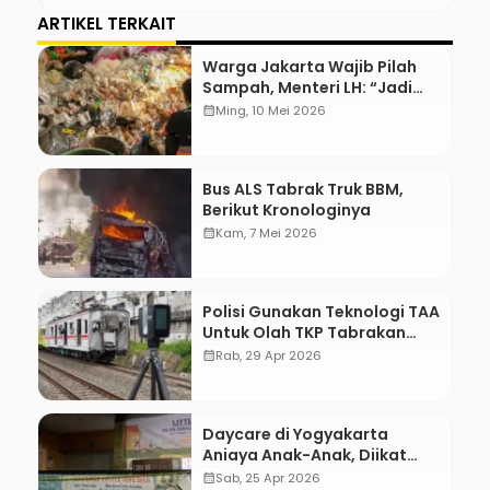
ARTIKEL TERKAIT
Warga Jakarta Wajib Pilah
Sampah, Menteri LH: “Jadi
Contoh Nih”
calendar_month
Ming, 10 Mei 2026
Bus ALS Tabrak Truk BBM,
Berikut Kronologinya
calendar_month
Kam, 7 Mei 2026
Polisi Gunakan Teknologi TAA
Untuk Olah TKP Tabrakan
Kereta Bekasi
calendar_month
Rab, 29 Apr 2026
Daycare di Yogyakarta
Aniaya Anak-Anak, Diikat
Hingga Lebam
calendar_month
Sab, 25 Apr 2026