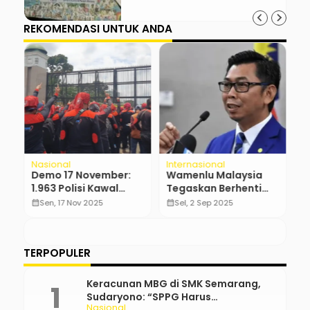
REKOMENDASI UNTUK ANDA
Nasional
Internasional
N
el
Demo 17 November:
Wamenlu Malaysia
J
1.963 Polisi Kawal
Tegaskan Berhenti
S
Buruh dan Mahasiswa
Lindungi Riza Chalid
T
calendar_month
Sen, 17 Nov 2025
calendar_month
Sel, 2 Sep 2025
calendar_month
d
TERPOPULER
Keracunan MBG di SMK Semarang,
Sudaryono: “SPPG Harus
Nasional
Bertanggung Jawab!”