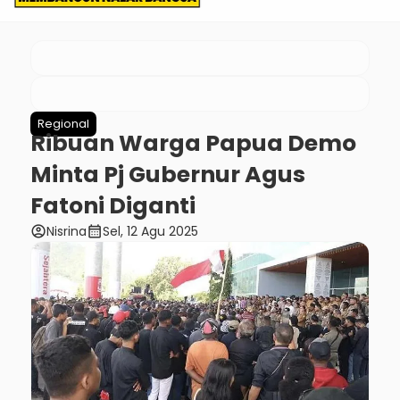
Regional
Ribuan Warga Papua Demo
Minta Pj Gubernur Agus
Fatoni Diganti
account_circle
calendar_month
Nisrina
Sel, 12 Agu 2025