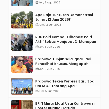
Bertanggung Jawab!”
calendar_month
Sen, 3 Agu 2026
Apa Saja Tuntutan Demonstrasi
Jumat 12 Juni 2026?
calendar_month
Jum, 12 Jun 2026
RUU Polri Kembali Dibahas! Polri
Aktif Bebas Menjabat Di Manapun
calendar_month
Sen, 8 Jun 2026
Prabowo Tunjuk Said Iqbal Jadi
Penasihat Khusus, Mengapa?
calendar_month
Sen, 8 Jun 2026
Prabowo Teken Perpres Baru Soal
UNESCO, Tentang Apa?
calendar_month
Jum, 5 Jun 2026
BRIN Minta Maaf Usai Kontroversi
Poster Burung Garuda