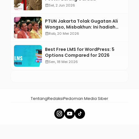
calendar_month
Sel, 2 Jun 2026
PTUN Jakarta Tolak Gugatan Ali
Wongso, Misbakhun: Ini hadiah
Ulang Tahun Ke-66 SOKSI
calendar_month
Rab, 20 Mei 2026
Best Free LMS for WordPress: 5
Options Compared for 2026
calendar_month
Sen, 18 Mei 2026
Tentang
Redaksi
Pedoman Media Siber
× Tutup Iklan
menalar.id - Membangun Nalar Bangsa