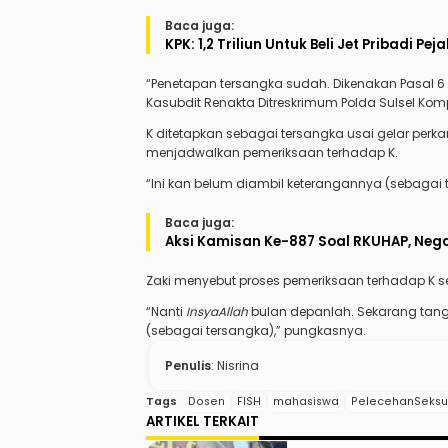
Baca juga:
KPK: 1,2 Triliun Untuk Beli Jet Pribadi Pe
“Penetapan tersangka sudah. Dikenakan Pasal 6 Hu
Kasubdit Renakta Ditreskrimum Polda Sulsel Ko
K ditetapkan sebagai tersangka usai gelar perkara
menjadwalkan pemeriksaan terhadap K.
“Ini kan belum diambil keterangannya (sebagai te
Baca juga:
Aksi Kamisan Ke-887 Soal RKUHAP, Neg
Zaki menyebut proses pemeriksaan terhadap K s
“Nanti
InsyaAllah
bulan depanlah. Sekarang tang
(sebagai tersangka),” pungkasnya.
Penulis
: Nisrina
Tags
Dosen
FISH
mahasiswa
PelecehanSeksu
ARTIKEL TERKAIT