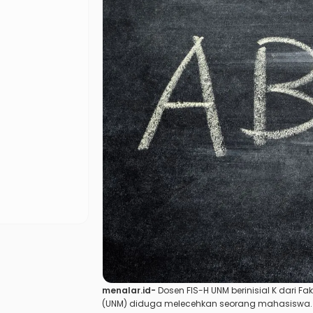
menalar.id-
Dosen FIS-H UNM berinisial K dari
Fak
(UNM)
diduga melecehkan seorang mahasiswa. Sa