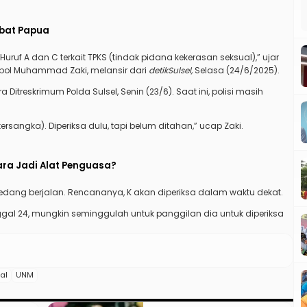
jabat Papua
ruf A dan C terkait TPKS (tindak pidana kekerasan seksual),” ujar
mpol Muhammad Zaki, melansir dari
detikSulsel,
Selasa (24/6/2025).
 Ditreskrimum Polda Sulsel, Senin (23/6). Saat ini, polisi masih
rsangka). Diperiksa dulu, tapi belum ditahan,” ucap Zaki.
ara Jadi Alat Penguasa?
edang berjalan. Rencananya, K akan diperiksa dalam waktu dekat.
gal 24, mungkin seminggulah untuk panggilan dia untuk diperiksa
al
UNM