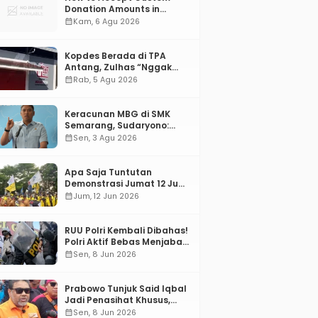
Donation Amounts in
WordPress with Stripe
calendar_month
Kam, 6 Agu 2026
Kopdes Berada di TPA
Antang, Zulhas “Nggak
ada Lahan!”
calendar_month
Rab, 5 Agu 2026
Keracunan MBG di SMK
Semarang, Sudaryono:
“SPPG Harus Bertanggung
calendar_month
Sen, 3 Agu 2026
Jawab!”
Apa Saja Tuntutan
Demonstrasi Jumat 12 Juni
2026?
calendar_month
Jum, 12 Jun 2026
RUU Polri Kembali Dibahas!
Polri Aktif Bebas Menjabat
Di Manapun
calendar_month
Sen, 8 Jun 2026
Prabowo Tunjuk Said Iqbal
Jadi Penasihat Khusus,
Mengapa?
calendar_month
Sen, 8 Jun 2026