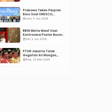
Prabowo Teken Perpres
Baru Soal UNESCO,
Tentang Apa?
calendar_month
Jum, 5 Jun 2026
BRIN Minta Maaf Usai
Kontroversi Poster Burung
Garuda
calendar_month
Sel, 2 Jun 2026
PTUN Jakarta Tolak
Gugatan Ali Wongso,
Misbakhun: Ini hadiah
calendar_month
Rab, 20 Mei 2026
Ulang Tahun Ke-66 SOKSI
Internasional
Politik
Nekat Terobos Landasan,
Prabowo Beri Peringatan
Pria di Italia Tewas Tersedot
Keras ke Kabinet: Kerja
Mesin Pesawat
Cepat atau Tinggalkan
calendar_month
Rab, 9 Jul 2025
calendar_month
Ming, 29 Jun 2025