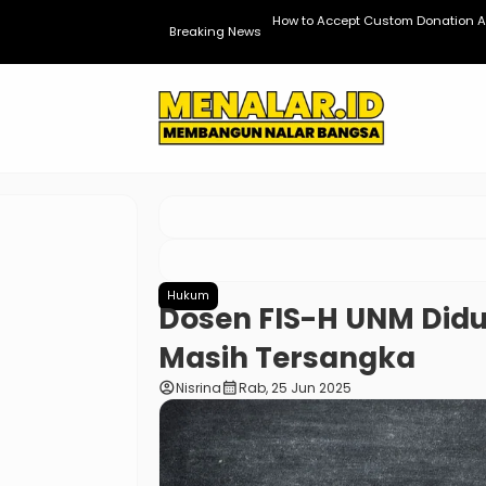
dPress
How to Accept Custom Donation A
Breaking News
Hukum
Dosen FIS-H UNM Did
Masih Tersangka
account_circle
calendar_month
Nisrina
Rab, 25 Jun 2025