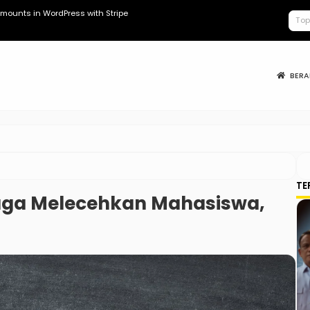
mounts in WordPress with Stripe
Kopdes Berad
BER
TE
uga Melecehkan Mahasiswa,