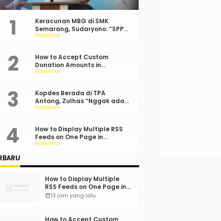
Keracunan MBG di SMK
Semarang, Sudaryono: “SPPG
Nasional
Harus Bertanggung Jawab!”
How to Accept Custom
Donation Amounts in
Nasional
WordPress with Stripe
Kopdes Berada di TPA
Antang, Zulhas “Nggak ada
Nasional
Lahan!”
How to Display Multiple RSS
Feeds on One Page in
Nasional
WordPress
RBARU
How to Display Multiple
RSS Feeds on One Page in
WordPress
calendar_month
13 jam yang lalu
How to Accept Custom