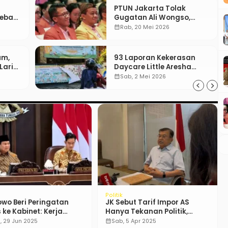
PTUN Jakarta Tolak
Bebas
Gugatan Ali Wongso,
un
Misbakhun: Ini hadiah
calendar_month
Rab, 20 Mei 2026
Ulang Tahun Ke-66 SOKSI
um,
93 Laporan Kekerasan
Lari
Daycare Little Aresha
ibat
Yogya, 17 Pengasuh
calendar_month
Sab, 2 Mei 2026
Terlibat
al
Nasional
 Parkir di Surabaya
BMKG Peringatkan Cuaca
Rp 80, Berlaku hingga
Ekstrem di Sejumlah
ustus
Wilayah
 14 Agu 2025
calendar_month
Rab, 3 Des 2025