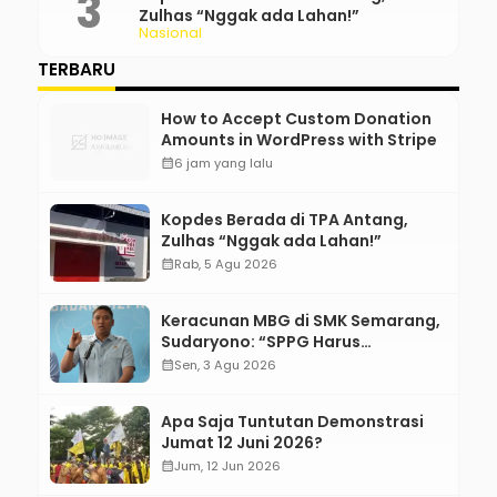
Zulhas “Nggak ada Lahan!”
Nasional
TERBARU
How to Accept Custom Donation
Amounts in WordPress with Stripe
calendar_month
6 jam yang lalu
Kopdes Berada di TPA Antang,
Zulhas “Nggak ada Lahan!”
calendar_month
Rab, 5 Agu 2026
Keracunan MBG di SMK Semarang,
Sudaryono: “SPPG Harus
Bertanggung Jawab!”
calendar_month
Sen, 3 Agu 2026
Apa Saja Tuntutan Demonstrasi
Jumat 12 Juni 2026?
calendar_month
Jum, 12 Jun 2026