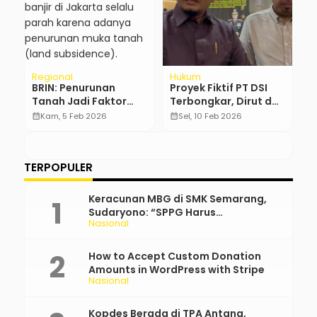
Regional
Hukum
R
k!
BRIN: Penurunan
Proyek Fiktif PT DSI
B
Tanah Jadi Faktor
Terbongkar, Dirut dan
P
Utama Banjir Jakarta,
Komisaris Resmi
P
calendar_month
Kam, 5 Feb 2026
calendar_month
Sel, 10 Feb 2026
calendar_month
Ini Siasatnya
Ditahan
A
TERPOPULER
Keracunan MBG di SMK Semarang,
Sudaryono: “SPPG Harus
Nasional
Bertanggung Jawab!”
How to Accept Custom Donation
Amounts in WordPress with Stripe
Nasional
Kopdes Berada di TPA Antang,