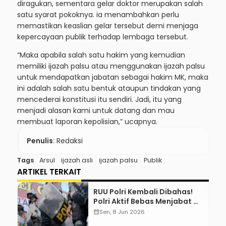
diragukan, sementara gelar doktor merupakan salah
satu syarat pokoknya. ia menambahkan perlu
memastikan keaslian gelar tersebut demi menjaga
kepercayaan publik terhadap lembaga tersebut.
“Maka apabila salah satu hakim yang kemudian
memiliki ijazah palsu atau menggunakan ijazah palsu
untuk mendapatkan jabatan sebagai hakim MK, maka
ini adalah salah satu bentuk ataupun tindakan yang
mencederai konstitusi itu sendiri. Jadi, itu yang
menjadi alasan kami untuk datang dan mau
membuat laporan kepolisian,” ucapnya.
Penulis
: Redaksi
Tags
Arsul
ijazah asli
ijazah palsu
Publik
ARTIKEL TERKAIT
RUU Polri Kembali Dibahas!
Polri Aktif Bebas Menjabat Di
Manapun
calendar_month
Sen, 8 Jun 2026