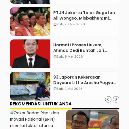
PTUN Jakarta Tolak Gugatan
Ali Wongso, Misbakhun: Ini
hadiah Ulang Tahun Ke-66
calendar_month
Rab, 20 Mei 2026
SOKSI
Hormati Proses Hukum,
Ahmad Dedi Bantah Lari
karena Dugaan Terlibat Suap
calendar_month
Sab, 9 Mei 2026
93 Laporan Kekerasan
Daycare Little Aresha Yogya,
17 Pengasuh Terlibat
calendar_month
Sab, 2 Mei 2026
REKOMENDASI UNTUK ANDA