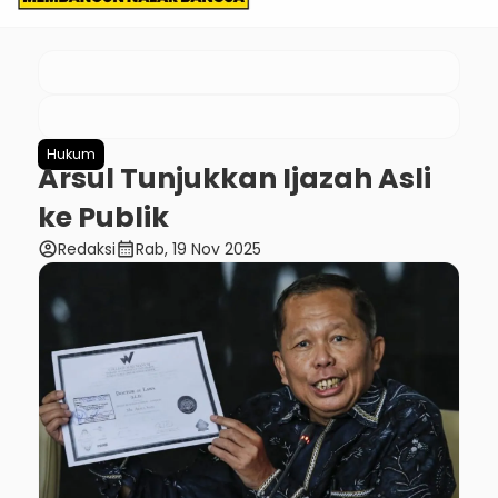
Hukum
Arsul Tunjukkan Ijazah Asli
ke Publik
account_circle
calendar_month
Redaksi
Rab, 19 Nov 2025