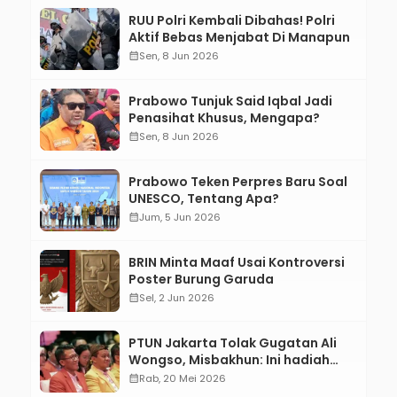
RUU Polri Kembali Dibahas! Polri
Aktif Bebas Menjabat Di Manapun
calendar_month
Sen, 8 Jun 2026
Prabowo Tunjuk Said Iqbal Jadi
Penasihat Khusus, Mengapa?
calendar_month
Sen, 8 Jun 2026
Prabowo Teken Perpres Baru Soal
UNESCO, Tentang Apa?
calendar_month
Jum, 5 Jun 2026
BRIN Minta Maaf Usai Kontroversi
Poster Burung Garuda
calendar_month
Sel, 2 Jun 2026
PTUN Jakarta Tolak Gugatan Ali
Wongso, Misbakhun: Ini hadiah
Ulang Tahun Ke-66 SOKSI
calendar_month
Rab, 20 Mei 2026