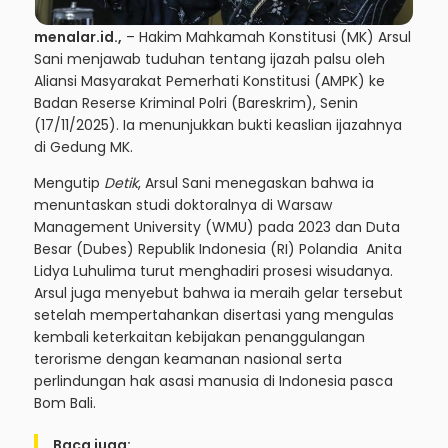
menalar.id.,
– Hakim Mahkamah Konstitusi (MK) Arsul
Sani menjawab tuduhan tentang ijazah palsu oleh
Aliansi Masyarakat Pemerhati Konstitusi (AMPK) ke
Badan Reserse Kriminal Polri (Bareskrim), Senin
(17/11/2025). Ia menunjukkan bukti keaslian ijazahnya
di Gedung MK.
Mengutip
Detik
, Arsul Sani menegaskan bahwa ia
menuntaskan studi doktoralnya di Warsaw
Management University (WMU) pada 2023 dan Duta
Besar (Dubes) Republik Indonesia (RI) Polandia Anita
Lidya Luhulima turut menghadiri prosesi wisudanya.
Arsul juga menyebut bahwa ia meraih gelar tersebut
setelah mempertahankan disertasi yang mengulas
kembali keterkaitan kebijakan penanggulangan
terorisme dengan keamanan nasional serta
perlindungan hak asasi manusia di Indonesia pasca
Bom Bali.
Baca juga: