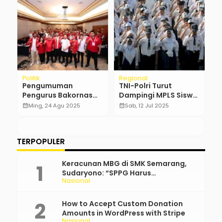
Politik
Regional
N
a!
Pengumuman
TNI-Polri Turut
P
Pengurus Bakornas
Dampingi MPLS Siswa
s
Fokusmaker Periode
Baru di Jabar
u
calendar_month
Ming, 24 Agu 2025
calendar_month
Sab, 12 Jul 2025
calendar_month
2025-2030
TERPOPULER
Keracunan MBG di SMK Semarang,
Sudaryono: “SPPG Harus
Nasional
Bertanggung Jawab!”
How to Accept Custom Donation
Amounts in WordPress with Stripe
Nasional