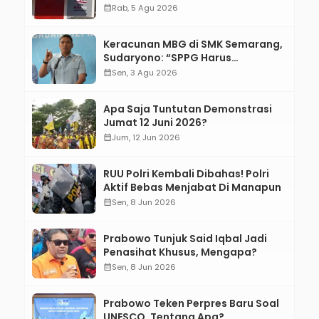
calendar_month
Rab, 5 Agu 2026
Keracunan MBG di SMK Semarang,
Sudaryono: “SPPG Harus
Bertanggung Jawab!”
calendar_month
Sen, 3 Agu 2026
Apa Saja Tuntutan Demonstrasi
Jumat 12 Juni 2026?
calendar_month
Jum, 12 Jun 2026
RUU Polri Kembali Dibahas! Polri
Aktif Bebas Menjabat Di Manapun
calendar_month
Sen, 8 Jun 2026
Prabowo Tunjuk Said Iqbal Jadi
Penasihat Khusus, Mengapa?
calendar_month
Sen, 8 Jun 2026
Prabowo Teken Perpres Baru Soal
UNESCO, Tentang Apa?