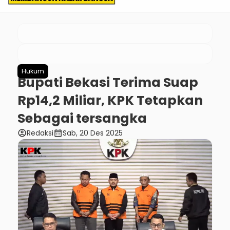
Hukum
Bupati Bekasi Terima Suap
Rp14,2 Miliar, KPK Tetapkan
Sebagai tersangka
account_circle
calendar_month
Redaksi
Sab, 20 Des 2025