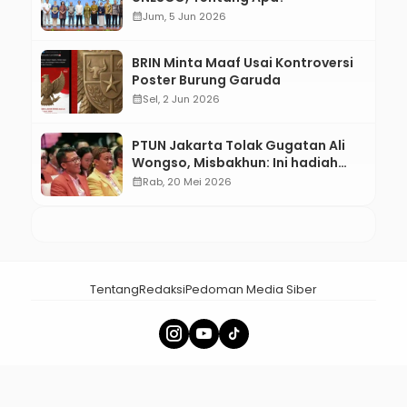
calendar_month
Jum, 5 Jun 2026
BRIN Minta Maaf Usai Kontroversi
Poster Burung Garuda
calendar_month
Sel, 2 Jun 2026
PTUN Jakarta Tolak Gugatan Ali
Wongso, Misbakhun: Ini hadiah
Ulang Tahun Ke-66 SOKSI
calendar_month
Rab, 20 Mei 2026
Tentang
Redaksi
Pedoman Media Siber
× Tutup Iklan
menalar.id - Membangun Nalar Bangsa