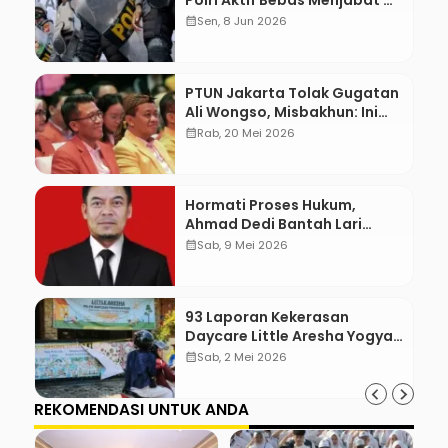
Polri Aktif Bebas Menjabat Di
Manapun
calendar_month
Sen, 8 Jun 2026
PTUN Jakarta Tolak Gugatan
Ali Wongso, Misbakhun: Ini
hadiah Ulang Tahun Ke-66
calendar_month
Rab, 20 Mei 2026
SOKSI
Hormati Proses Hukum,
Ahmad Dedi Bantah Lari
karena Dugaan Terlibat Suap
calendar_month
Sab, 9 Mei 2026
93 Laporan Kekerasan
Daycare Little Aresha Yogya,
17 Pengasuh Terlibat
calendar_month
Sab, 2 Mei 2026
REKOMENDASI UNTUK ANDA