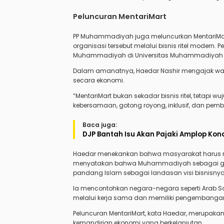
Peluncuran MentariMart
PP Muhammadiyah juga meluncurkan MentariMar
organisasi tersebut melalui bisnis ritel modern
Muhammadiyah di Universitas Muhammadiyah Ma
Dalam amanatnya, Haedar Nashir mengajak w
secara ekonomi.
“MentariMart bukan sekadar bisnis ritel, teta
kebersamaan, gotong royong, inklusif, dan pem
Baca juga:
DJP Bantah Isu Akan Pajaki Amplop Ko
Haedar menekankan bahwa masyarakat harus mel
menyatakan bahwa Muhammadiyah sebagai gera
pandang Islam sebagai landasan visi bisnisnya
Ia mencontohkan negara-negara seperti Arab S
melalui kerja sama dan memiliki pengembanga
Peluncuran MentariMart, kata Haedar, merupa
kemandirian ekonomi yang berkelanjutan.