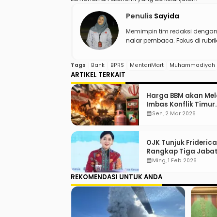
Penulis
Sayida
Memimpin tim redaksi denga
nalar pembaca. Fokus di rubr
Tags
Bank
BPRS
MentariMart
Muhammadiyah
ARTIKEL TERKAIT
Harga BBM akan Mel
Imbas Konflik Timur
Tengah
calendar_month
Sen, 2 Mar 2026
OJK Tunjuk Friderica
Rangkap Tiga Jaba
Sekaligus di Dewan
calendar_month
Ming, 1 Feb 2026
Komisioner
REKOMENDASI UNTUK ANDA