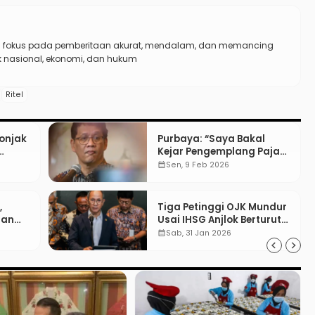
n fokus pada pemberitaan akurat, mendalam, dan memancing
ik nasional, ekonomi, dan hukum
Ritel
onjak
Purbaya: “Saya Bakal
Kejar Pengemplang Pajak,
Hati-Hati”
calendar_month
Sen, 9 Feb 2026
,
Tiga Petinggi OJK Mundur
tan
Usai IHSG Anjlok Berturut-
Turut
calendar_month
Sab, 31 Jan 2026