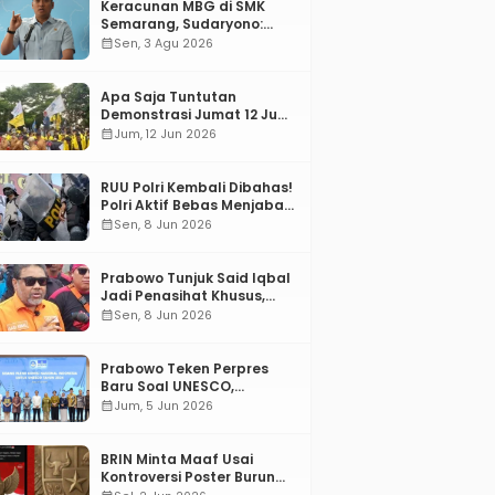
Keracunan MBG di SMK
Semarang, Sudaryono:
“SPPG Harus Bertanggung
calendar_month
Sen, 3 Agu 2026
Jawab!”
Apa Saja Tuntutan
Demonstrasi Jumat 12 Juni
2026?
calendar_month
Jum, 12 Jun 2026
RUU Polri Kembali Dibahas!
Polri Aktif Bebas Menjabat
Di Manapun
calendar_month
Sen, 8 Jun 2026
Prabowo Tunjuk Said Iqbal
Jadi Penasihat Khusus,
Mengapa?
calendar_month
Sen, 8 Jun 2026
Prabowo Teken Perpres
Baru Soal UNESCO,
Tentang Apa?
calendar_month
Jum, 5 Jun 2026
BRIN Minta Maaf Usai
Kontroversi Poster Burung
Garuda