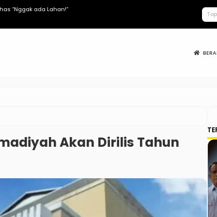
lhas “Nggak ada Lahan!”
Keracunan MB
BER
TE
adiyah Akan Dirilis Tahun