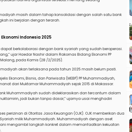
adiyah masih dalam tahap konsolidasi dengan salah satu bank
ah ini berjalan dengan terarah.
 Ekonomi Indonesia 2025
r dapat berkolaborasi dengan bank syariah yang sudah beroperasi.
jang,” ujar Haedar Nashir dalam Rakornas Bidang Ekonomi PP
alang, pada Kamis (28 /2/2025).
adiyah akan terlaksana pada tahun 2025 masih belum pasti.
jelis Ekonomi, Bisnis, dan Pariwisata (MEBP) PP Muhammadiyah,
manat dari Muktamar Muhammadiyah sejak 2015 di Makassar.
n Bank Muhammadiyah sudah dideklarasikan dan tercantum dalam
uktamirin, jadi bukan tanpa dasar,” ujarnya usai menghadiri
s perizinan di Otoritas Jasa Keuangan (OJK). OJK memberikan dua
t Syariah milik Muhammadiyah. Muhammadiyah dengan aset
berani mengambil langkah konkret dalam memanfaatkan kekuatan
.