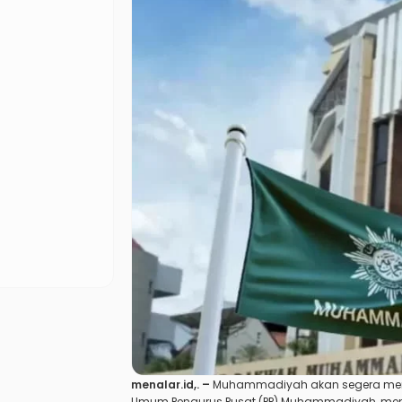
menalar.id
,. –
Muhammadiyah
akan segera memi
Umum Pengurus Pusat (PP) Muhammadiyah, me