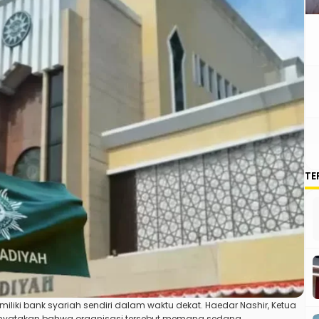
TE
liki bank syariah sendiri dalam waktu dekat. Haedar Nashir, Ketua
nyatakan bahwa organisasi tersebut memang sedang