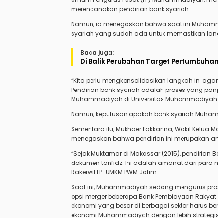
merencanakan pendirian bank syariah.
Namun, ia menegaskan bahwa saat ini Muhamm
syariah yang sudah ada untuk memastikan langk
Baca juga:
Di Balik Perubahan Target Pertumbuhan
“Kita perlu mengkonsolidasikan langkah ini aga
Pendirian bank syariah adalah proses yang pan
Muhammadiyah di Universitas Muhammadiyah M
Namun, keputusan apakah bank syariah Muhamm
Sementara itu, Mukhaer Pakkanna, Wakil Ketua Ma
menegaskan bahwa pendirian ini merupakan a
“Sejak Muktamar di Makassar (2015), pendiria
dokumen tanfidz. Ini adalah amanat dari para m
Rakerwil LP-UMKM PWM Jatim.
Saat ini, Muhammadiyah sedang mengurus prose
opsi merger beberapa Bank Pembiayaan Rakya
ekonomi yang besar di berbagai sektor harus 
ekonomi Muhammadiyah dengan lebih strategis