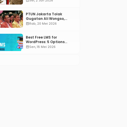
calendar_month
Sel, 2 Jun 2026
PTUN Jakarta Tolak
Gugatan Ali Wongso,
Misbakhun: Ini hadiah
calendar_month
Rab, 20 Mei 2026
Ulang Tahun Ke-66 SOKSI
Best Free LMS for
WordPress: 5 Options
Compared for 2026
calendar_month
Sen, 18 Mei 2026