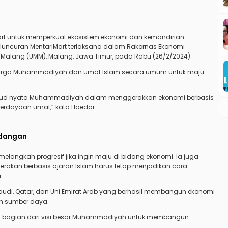
t untuk memperkuat ekosistem ekonomi dan kemandirian
. Peluncuran MentariMart terlaksana dalam Rakornas Ekonomi
lang (UMM), Malang, Jawa Timur, pada Rabu (26/2/2024).
arga Muhammadiyah dan umat Islam secara umum untuk maju
pi wujud nyata Muhammadiyah dalam menggerakkan ekonomi berbasis
berdayaan umat,” kata Haedar.
ndangan
angkah progresif jika ingin maju di bidang ekonomi. Ia juga
kan berbasis ajaran Islam harus tetap menjadikan cara
.
audi, Qatar, dan Uni Emirat Arab yang berhasil membangun ekonomi
n sumber daya.
kan bagian dari visi besar Muhammadiyah untuk membangun