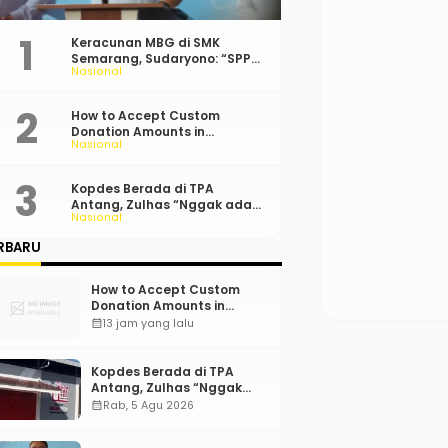
Keracunan MBG di SMK
Semarang, Sudaryono: “SPPG
Nasional
Harus Bertanggung Jawab!”
How to Accept Custom
Donation Amounts in
Nasional
WordPress with Stripe
Kopdes Berada di TPA
Antang, Zulhas “Nggak ada
Nasional
Lahan!”
RBARU
How to Accept Custom
Donation Amounts in
WordPress with Stripe
calendar_month
13 jam yang lalu
Kopdes Berada di TPA
Antang, Zulhas “Nggak
ada Lahan!”
calendar_month
Rab, 5 Agu 2026