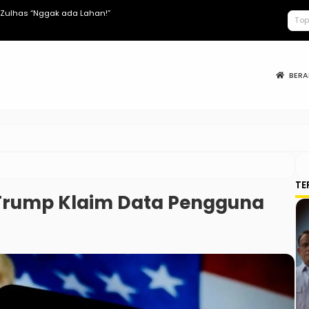
lhas “Nggak ada Lahan!”
Keracunan MB
BER
TE
, Trump Klaim Data Pengguna