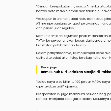
“Dengan kesepakatan ini, warga Amerika tetap b
bahwa data mereka aman dan tidak digunakan 
Walaupun telah mendapat restu dari kedua pih
AS memperpanjang tenggat pelaksanaan und
dan persetujuan regulasi.
Namun demikian, sejumlah pihak melontarkan kr
TikTok benar-benar akan bebas dari pengaruh po
kedekatan politik dengan Trump.
Dalam pernyataannya, Trump sempat berkelaka
aplikasi tersebut akan tetap bersikap netral da
Baca juga:
Bom Bunuh Diri Ledakan Masjid di Pakis
“Kalau saya bisa bikin itu 100 persen MAGA, saya
diperlakukan adil,” ujarnya.
Kesepakatan ini juga membuka peluang bagi pe
kembali menjabat sebagai presiden. Keduanya a