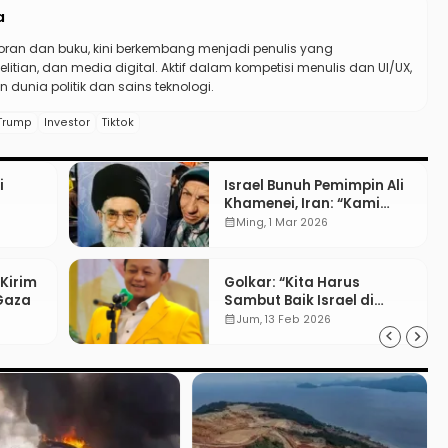
a
koran dan buku, kini berkembang menjadi penulis yang
elitian, dan media digital. Aktif dalam kompetisi menulis dan UI/UX,
 dunia politik dan sains teknologi.
Trump
Investor
Tiktok
i
Israel Bunuh Pemimpin Ali
Khamenei, Iran: “Kami
nei?
Akan Balas!”
calendar_month
Ming, 1 Mar 2026
 Kirim
Golkar: “Kita Harus
 Gaza
Sambut Baik Israel di
Board of Peace”
calendar_month
Jum, 13 Feb 2026