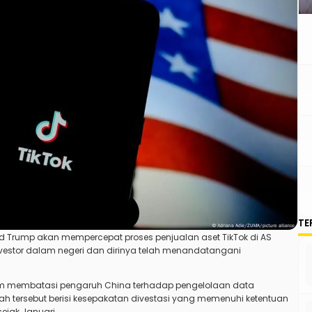
TE
ald Trump akan mempercepat proses penjualan aset TikTok di AS
investor dalam negeri dan dirinya telah menandatangani
am membatasi pengaruh China terhadap pengelolaan data
tah tersebut berisi kesepakatan divestasi yang memenuhi ketentuan
ejak Januari.