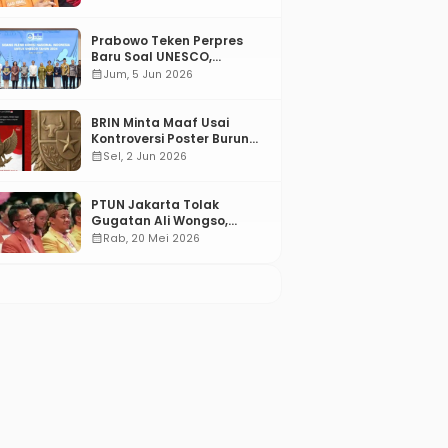
Prabowo Teken Perpres
Baru Soal UNESCO,
Tentang Apa?
calendar_month
Jum, 5 Jun 2026
BRIN Minta Maaf Usai
Kontroversi Poster Burung
Garuda
calendar_month
Sel, 2 Jun 2026
PTUN Jakarta Tolak
Gugatan Ali Wongso,
Misbakhun: Ini hadiah
calendar_month
Rab, 20 Mei 2026
Ulang Tahun Ke-66 SOKSI