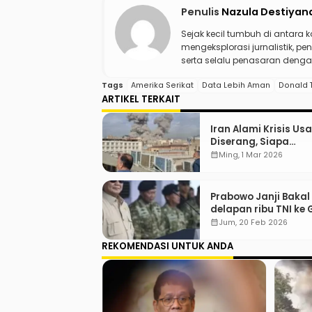
Penulis
Nazula Destiyan
Sejak kecil tumbuh di antara 
mengeksplorasi jurnalistik, pen
serta selalu penasaran dengan
Tags
Amerika Serikat
Data Lebih Aman
Donald 
ARTIKEL TERKAIT
Iran Alami Krisis Usa
Diserang, Siapa
Pengganti Ali Khame
calendar_month
Ming, 1 Mar 2026
Prabowo Janji Bakal
delapan ribu TNI ke
calendar_month
Jum, 20 Feb 2026
REKOMENDASI UNTUK ANDA