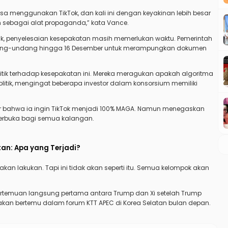
isa menggunakan TikTok, dan kali ini dengan keyakinan lebih besar
sebagai alat propaganda,” kata Vance.
ak, penyelesaian kesepakatan masih memerlukan waktu. Pemerintah
ang-undang hingga 16 Desember untuk merampungkan dokumen
itik terhadap kesepakatan ini. Mereka meragukan apakah algoritma
litik, mengingat beberapa investor dalam konsorsium memiliki
r bahwa ia ingin TikTok menjadi 100% MAGA. Namun menegaskan
n terbuka bagi semua kalangan.
tan: Apa yang Terjadi?
 akan lakukan. Tapi ini tidak akan seperti itu. Semua kelompok akan
rtemuan langsung pertama antara Trump dan Xi setelah Trump
kan bertemu dalam forum KTT APEC di Korea Selatan bulan depan.