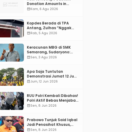
Donation Amounts in
WordPress with Stripe
calendar_month
Kam, 6 Agu 2026
Kopdes Berada di TPA
Antang, Zulhas “Nggak
ada Lahan!”
calendar_month
Rab, 5 Agu 2026
Keracunan MBG di SMK
Semarang, Sudaryono:
“SPPG Harus Bertanggung
calendar_month
Sen, 3 Agu 2026
Jawab!”
Apa Saja Tuntutan
Demonstrasi Jumat 12 Juni
2026?
calendar_month
Jum, 12 Jun 2026
RUU Polri Kembali Dibahas!
Polri Aktif Bebas Menjabat
Di Manapun
calendar_month
Sen, 8 Jun 2026
Prabowo Tunjuk Said Iqbal
Jadi Penasihat Khusus,
Mengapa?
calendar_month
Sen, 8 Jun 2026