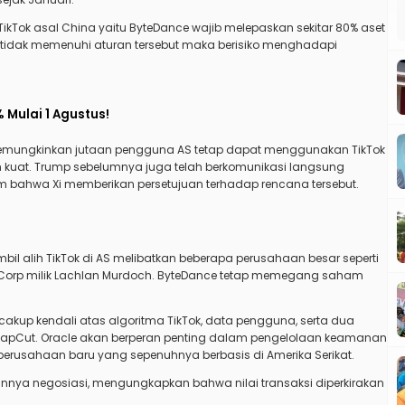
TikTok asal China yaitu ByteDance wajib melepaskan sekitar 80% aset
a tidak memenuhi aturan tersebut maka berisiko menghadapi
 Mulai 1 Agustus!
emungkinkan jutaan pengguna AS tetap dapat menggunakan TikTok
kuat. Trump sebelumnya juga telah berkomunikasi langsung
m bahwa Xi memberikan persetujuan terhadap rencana tersebut.
l alih TikTok di AS melibatkan beberapa perusahaan besar seperti
a Fox Corp milik Lachlan Murdoch. ByteDance tetap memegang saham
akup kendali atas algoritma TikTok, data pengguna, serta dua
n CapCut. Oracle akan berperan penting dalam pengelolaan keamanan
perusahaan baru yang sepenuhnya berbasis di Amerika Serikat.
annya negosiasi, mengungkapkan bahwa nilai transaksi diperkirakan