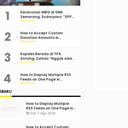
Keracunan MBG di SMK
Semarang, Sudaryono: “SPPG
Nasional
Harus Bertanggung Jawab!”
How to Accept Custom
Donation Amounts in
Nasional
WordPress with Stripe
Kopdes Berada di TPA
Antang, Zulhas “Nggak ada
Nasional
Lahan!”
How to Display Multiple RSS
Feeds on One Page in
Nasional
WordPress
RBARU
How to Display Multiple
RSS Feeds on One Page in
WordPress
calendar_month
Jum, 7 Agu 2026
How to Accept Custom