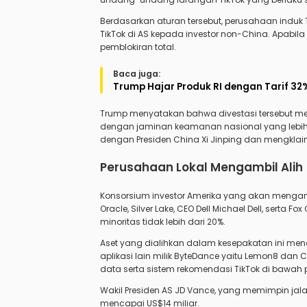
Berdasarkan aturan tersebut, perusahaan induk 
TikTok di AS kepada investor non-China. Apabil
pemblokiran total.
Baca juga:
Trump Hajar Produk RI dengan Tarif 32%
Trump menyatakan bahwa divestasi tersebut m
dengan jaminan keamanan nasional yang lebih 
dengan Presiden China Xi Jinping dan mengklai
Perusahaan Lokal Mengambil Alih
Konsorsium investor Amerika yang akan mengambi
Oracle, Silver Lake, CEO Dell Michael Dell, sert
minoritas tidak lebih dari 20%.
Aset yang dialihkan dalam kesepakatan ini menc
aplikasi lain milik ByteDance yaitu Lemon8 da
data serta sistem rekomendasi TikTok di bawah 
Wakil Presiden AS JD Vance, yang memimpin jal
mencapai US$14 miliar.