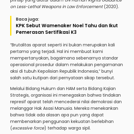
prinsip yang diatur dalam
UN Human Rights Guidance
on Less-Lethal Weapons in Law Enforcement
(2020).
Baca juga:
KPK Sebut Wamenaker Noel Tahu dan Ikut
Pemerasan Sertifikasi K3
“Brutalitas aparat seperti ini bukan merupakan kali
pertama yang terjadi. Hal ini membuat kami
mempertanyakan, bagaimana sebenarnya standar
operasional prosedur dalam melakukan pengamanan
aksi di tubuh Kepolisian Republik Indonesia,” bunyi
salah satu kutipan dari pernyataan sikap tersebut.
Melalui Bidang Hukum dan HAM serta Bidang Kajian
Strategis, organisasi ini menegaskan bahwa tindakan
represif aparat telah mencederai nilai demokrasi dan
melanggar Hak Asasi Manusia. Mereka menekankan
bahwa tidak ada alasan apa pun yang dapat
membenarkan penggunaan kekuatan berlebihan
(
excessive force
) terhadap warga sipil.