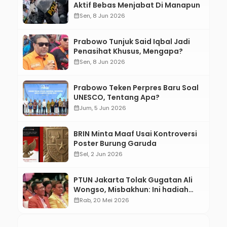
Aktif Bebas Menjabat Di Manapun
calendar_month
Sen, 8 Jun 2026
Prabowo Tunjuk Said Iqbal Jadi
Penasihat Khusus, Mengapa?
calendar_month
Sen, 8 Jun 2026
Prabowo Teken Perpres Baru Soal
UNESCO, Tentang Apa?
calendar_month
Jum, 5 Jun 2026
BRIN Minta Maaf Usai Kontroversi
Poster Burung Garuda
calendar_month
Sel, 2 Jun 2026
PTUN Jakarta Tolak Gugatan Ali
Wongso, Misbakhun: Ini hadiah
Ulang Tahun Ke-66 SOKSI
calendar_month
Rab, 20 Mei 2026