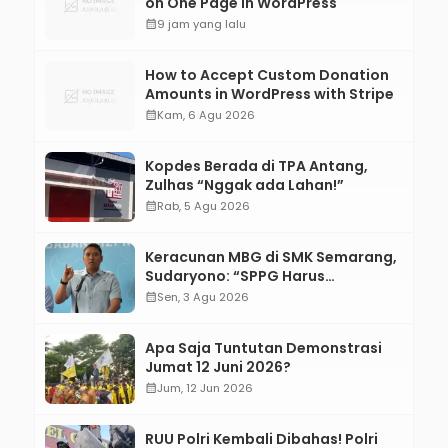
on One Page in WordPress
calendar_month
9 jam yang lalu
How to Accept Custom Donation
Amounts in WordPress with Stripe
calendar_month
Kam, 6 Agu 2026
Kopdes Berada di TPA Antang,
Zulhas “Nggak ada Lahan!”
calendar_month
Rab, 5 Agu 2026
Keracunan MBG di SMK Semarang,
Sudaryono: “SPPG Harus
Bertanggung Jawab!”
calendar_month
Sen, 3 Agu 2026
Apa Saja Tuntutan Demonstrasi
Jumat 12 Juni 2026?
calendar_month
Jum, 12 Jun 2026
RUU Polri Kembali Dibahas! Polri