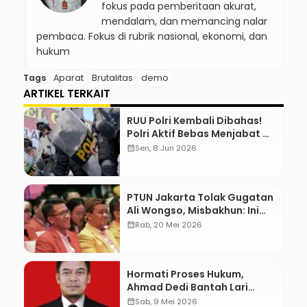
fokus pada pemberitaan akurat,
mendalam, dan memancing nalar
pembaca. Fokus di rubrik nasional, ekonomi, dan
hukum
Tags
Aparat
Brutalitas
demo
ARTIKEL TERKAIT
RUU Polri Kembali Dibahas!
Polri Aktif Bebas Menjabat Di
Manapun
calendar_month
Sen, 8 Jun 2026
PTUN Jakarta Tolak Gugatan
Ali Wongso, Misbakhun: Ini
hadiah Ulang Tahun Ke-66
calendar_month
Rab, 20 Mei 2026
SOKSI
Hormati Proses Hukum,
Ahmad Dedi Bantah Lari
karena Dugaan Terlibat Suap
calendar_month
Sab, 9 Mei 2026