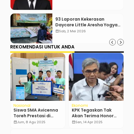
93 Laporan Kekerasan
Daycare Little Aresha Yogya,
17 Pengasuh Terlibat
calendar_month
Sab, 2 Mei 2026
REKOMENDASI UNTUK ANDA
Nasional
Ekonomi
R
an
Siswa SMA Avicenna
KPK Tegaskan Tak
G
Toreh Prestasi di
Akan Terima Honor
P
APEC Youth STEM
dalam Pengawasan
J
calendar_month
Jum, 8 Agu 2025
calendar_month
Sen, 14 Apr 2025
calendar_month
Conference 2025
BPI Danantara
P
Korsel