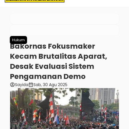
Hukum
Bakornas Fokusmaker
Kecam Brutalitas Aparat,
Desak Evaluasi Sistem
Pengamanan Demo
account_circle
calendar_month
Sayida
Sab, 30 Agu 2025