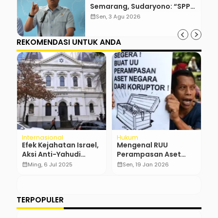
Semarang, Sudaryono: “SPPG
Harus Bertanggung Jawab!”
calendar_month
Sen, 3 Agu 2026
REKOMENDASI UNTUK ANDA
Internasional
Hukum
H
Efek Kejahatan Israel,
Mengenal RUU
M
Aksi Anti-Yahudi
Perampasan Aset
G
Makin Melebar di
yang Mandek 15
T
calendar_month
Ming, 6 Jul 2025
calendar_month
Sen, 19 Jan 2026
calendar_month
Melbourne
Tahun
TERPOPULER