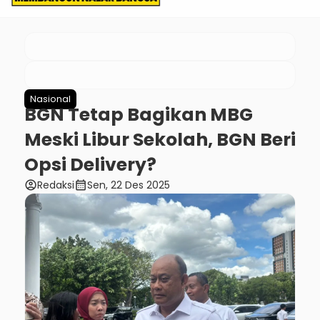
Nasional
BGN Tetap Bagikan MBG
Meski Libur Sekolah, BGN Beri
Opsi Delivery?
account_circle
calendar_month
Redaksi
Sen, 22 Des 2025