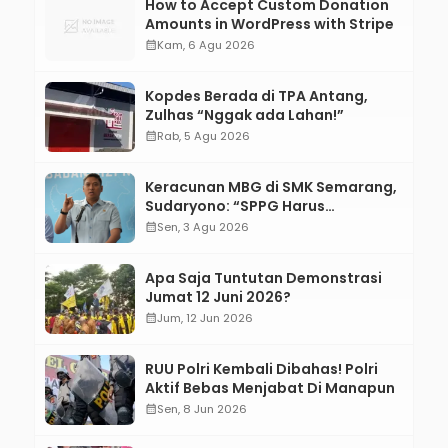
How to Accept Custom Donation
Amounts in WordPress with Stripe
calendar_month
Kam, 6 Agu 2026
Kopdes Berada di TPA Antang,
Zulhas “Nggak ada Lahan!”
calendar_month
Rab, 5 Agu 2026
Keracunan MBG di SMK Semarang,
Sudaryono: “SPPG Harus
Bertanggung Jawab!”
calendar_month
Sen, 3 Agu 2026
Apa Saja Tuntutan Demonstrasi
Jumat 12 Juni 2026?
calendar_month
Jum, 12 Jun 2026
RUU Polri Kembali Dibahas! Polri
Aktif Bebas Menjabat Di Manapun
calendar_month
Sen, 8 Jun 2026