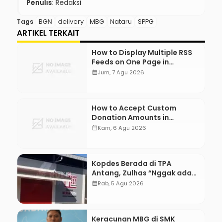
Penulis
: Redaksi
Tags
BGN
delivery
MBG
Nataru
SPPG
ARTIKEL TERKAIT
How to Display Multiple RSS
Feeds on One Page in
WordPress
calendar_month
Jum, 7 Agu 2026
How to Accept Custom
Donation Amounts in
WordPress with Stripe
calendar_month
Kam, 6 Agu 2026
Kopdes Berada di TPA
Antang, Zulhas “Nggak ada
Lahan!”
calendar_month
Rab, 5 Agu 2026
Keracunan MBG di SMK