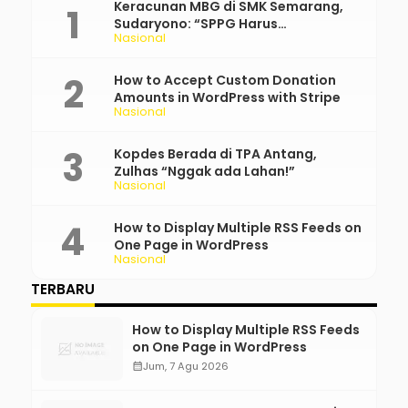
Keracunan MBG di SMK Semarang,
Sudaryono: “SPPG Harus
Nasional
Bertanggung Jawab!”
How to Accept Custom Donation
Amounts in WordPress with Stripe
Nasional
Kopdes Berada di TPA Antang,
Zulhas “Nggak ada Lahan!”
Nasional
How to Display Multiple RSS Feeds on
One Page in WordPress
Nasional
TERBARU
How to Display Multiple RSS Feeds
on One Page in WordPress
calendar_month
Jum, 7 Agu 2026