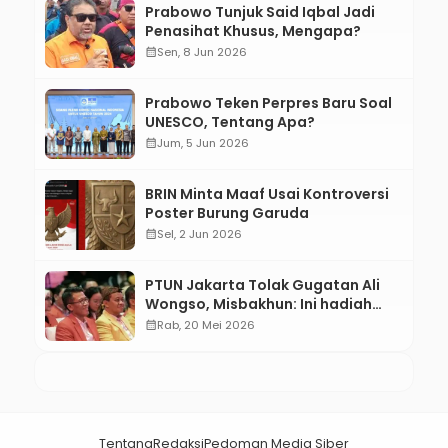
Prabowo Tunjuk Said Iqbal Jadi
Penasihat Khusus, Mengapa?
calendar_month
Sen, 8 Jun 2026
Prabowo Teken Perpres Baru Soal
UNESCO, Tentang Apa?
calendar_month
Jum, 5 Jun 2026
BRIN Minta Maaf Usai Kontroversi
Poster Burung Garuda
calendar_month
Sel, 2 Jun 2026
PTUN Jakarta Tolak Gugatan Ali
Wongso, Misbakhun: Ini hadiah
Ulang Tahun Ke-66 SOKSI
calendar_month
Rab, 20 Mei 2026
Tentang
Redaksi
Pedoman Media Siber