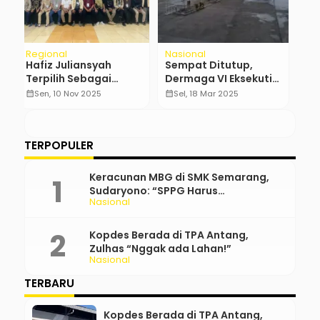
Nasional
Nasional
I
Sempat Ditutup,
Verico Global
N
Dermaga VI Eksekutif
Solution Fasilitasi
B
Merak Kembali
900 Siswa SMA
B
calendar_month
Sel, 18 Mar 2025
calendar_month
Ming, 9 Nov 2025
calendar_month
Dibuka
Prestasi Prima Ikuti
Assessment CIP
a
TERPOPULER
Keracunan MBG di SMK Semarang,
Sudaryono: “SPPG Harus
Nasional
Bertanggung Jawab!”
Kopdes Berada di TPA Antang,
Zulhas “Nggak ada Lahan!”
Nasional
TERBARU
Kopdes Berada di TPA Antang,