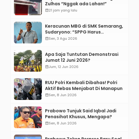
Zulhas “Nggak ada Lahan!”
calendar_month
21 jam yang lalu
Keracunan MBG di SMK Semarang,
Sudaryono: “SPPG Harus
Bertanggung Jawab!”
calendar_month
Sen, 3 Agu 2026
Apa Saja Tuntutan Demonstrasi
Jumat 12 Juni 2026?
calendar_month
Jum, 12 Jun 2026
RUU Polri Kembali Dibahas! Polri
Aktif Bebas Menjabat Di Manapun
calendar_month
Sen, 8 Jun 2026
Prabowo Tunjuk Said Iqbal Jadi
Penasihat Khusus, Mengapa?
calendar_month
Sen, 8 Jun 2026
Prabowo Teken Perpres Baru Soal