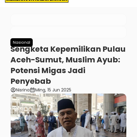
Nasional
Sengketa Kepemilikan Pulau
Aceh-Sumut, Muslim Ayub:
Potensi Migas Jadi
Penyebab
account_circle
calendar_month
Nisrina
Ming, 15 Jun 2025