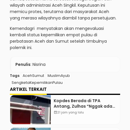
wilayah administrasi Aceh Singkil. Keputusan ini
memicu protes, terutama dari masyarakat Aceh
yang merasa wilayahnya diambil tanpa persetujuan.
Kemendagri menyatakan akan mengevaluasi
kembali status kepemilikan empat pulau di
perbatasan Aceh dan Sumut setelah timbulnya
polemik ini.
Penulis
: Nisrina
Tags
AcehSumut
MuslimAyub
SengketaKepemilikanPulau
ARTIKEL TERKAIT
Kopdes Berada di TPA
Antang, Zulhas “Nggak ada
Lahan!”
calendar_month
21 jam yang lalu