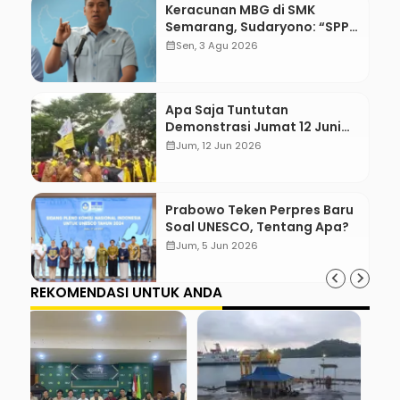
Keracunan MBG di SMK
Semarang, Sudaryono: “SPPG
Harus Bertanggung Jawab!”
calendar_month
Sen, 3 Agu 2026
Apa Saja Tuntutan
Demonstrasi Jumat 12 Juni
2026?
calendar_month
Jum, 12 Jun 2026
Prabowo Teken Perpres Baru
Soal UNESCO, Tentang Apa?
calendar_month
Jum, 5 Jun 2026
REKOMENDASI UNTUK ANDA