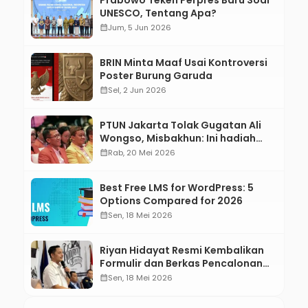
UNESCO, Tentang Apa?
calendar_month
Jum, 5 Jun 2026
BRIN Minta Maaf Usai Kontroversi
Poster Burung Garuda
calendar_month
Sel, 2 Jun 2026
PTUN Jakarta Tolak Gugatan Ali
Wongso, Misbakhun: Ini hadiah
Ulang Tahun Ke-66 SOKSI
calendar_month
Rab, 20 Mei 2026
Best Free LMS for WordPress: 5
Options Compared for 2026
calendar_month
Sen, 18 Mei 2026
Riyan Hidayat Resmi Kembalikan
Formulir dan Berkas Pencalonan
Ketua Umum BM PAN 2026–2031
calendar_month
Sen, 18 Mei 2026