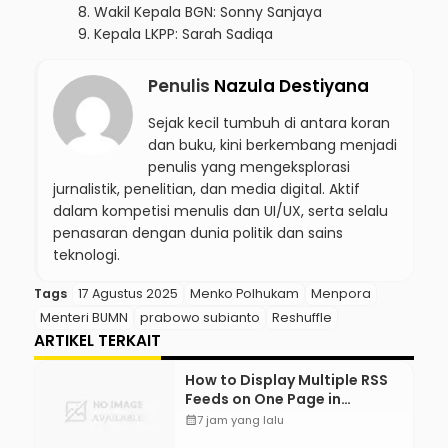
Wakil Kepala BGN: Sonny Sanjaya
Kepala LKPP: Sarah Sadiqa
Penulis
Nazula Destiyana
Sejak kecil tumbuh di antara koran
dan buku, kini berkembang menjadi
penulis yang mengeksplorasi
jurnalistik, penelitian, dan media digital. Aktif
dalam kompetisi menulis dan UI/UX, serta selalu
penasaran dengan dunia politik dan sains
teknologi.
Tags
17 Agustus 2025
Menko Polhukam
Menpora
Menteri BUMN
prabowo subianto
Reshuffle
ARTIKEL TERKAIT
How to Display Multiple RSS
Feeds on One Page in
WordPress
calendar_month
7 jam yang lalu