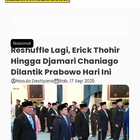
Nasional
Reshuffle Lagi, Erick Thohir
Hingga Djamari Chaniago
Dilantik Prabowo Hari Ini
account_circle
calendar_month
Nazula Destiyana
Rab, 17 Sep 2025