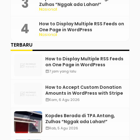
Zulhas “Nggak ada Lahan!”
Nasional
How to Display Multiple RSS Feeds on
One Page in WordPress
Nasional
TERBARU
How to Display Multiple RSS Feeds
on One Page in WordPress
calendar_month
7 jam yang lalu
How to Accept Custom Donation
Amounts in WordPress with Stripe
calendar_month
Kam, 6 Agu 2026
Kopdes Berada di TPA Antang,
Zulhas “Nggak ada Lahan!”
calendar_month
Rab, 5 Agu 2026