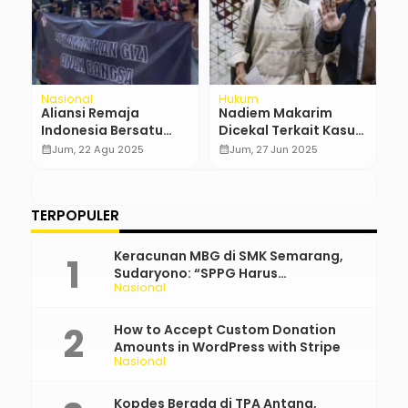
Nasional
Hukum
Pe
Aliansi Remaja
Nadiem Makarim
S
Indonesia Bersatu
Dicekal Terkait Kasus
calendar_month
Desak Reformasi
Korupsi
calendar_month
Jum, 22 Agu 2025
calendar_month
Jum, 27 Jun 2025
Total Badan Gizi
Nasional
TERPOPULER
Keracunan MBG di SMK Semarang,
Sudaryono: “SPPG Harus
Nasional
Bertanggung Jawab!”
How to Accept Custom Donation
Amounts in WordPress with Stripe
Nasional
Kopdes Berada di TPA Antang,