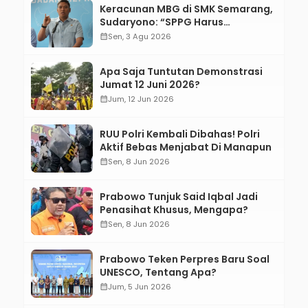
Keracunan MBG di SMK Semarang,
Sudaryono: “SPPG Harus
Bertanggung Jawab!”
calendar_month
Sen, 3 Agu 2026
Apa Saja Tuntutan Demonstrasi
Jumat 12 Juni 2026?
calendar_month
Jum, 12 Jun 2026
RUU Polri Kembali Dibahas! Polri
Aktif Bebas Menjabat Di Manapun
calendar_month
Sen, 8 Jun 2026
Prabowo Tunjuk Said Iqbal Jadi
Penasihat Khusus, Mengapa?
calendar_month
Sen, 8 Jun 2026
Prabowo Teken Perpres Baru Soal
UNESCO, Tentang Apa?
calendar_month
Jum, 5 Jun 2026