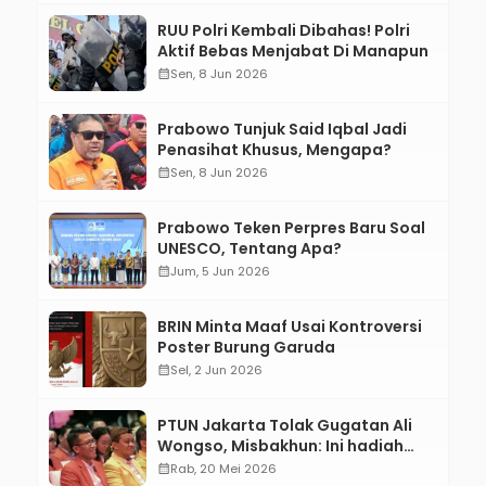
RUU Polri Kembali Dibahas! Polri
Aktif Bebas Menjabat Di Manapun
calendar_month
Sen, 8 Jun 2026
Prabowo Tunjuk Said Iqbal Jadi
Penasihat Khusus, Mengapa?
calendar_month
Sen, 8 Jun 2026
Prabowo Teken Perpres Baru Soal
UNESCO, Tentang Apa?
calendar_month
Jum, 5 Jun 2026
BRIN Minta Maaf Usai Kontroversi
Poster Burung Garuda
calendar_month
Sel, 2 Jun 2026
PTUN Jakarta Tolak Gugatan Ali
Wongso, Misbakhun: Ini hadiah
Ulang Tahun Ke-66 SOKSI
calendar_month
Rab, 20 Mei 2026