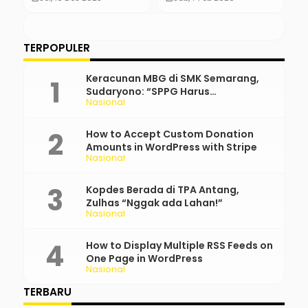
Terjadi?
P
TERPOPULER
Keracunan MBG di SMK Semarang,
Sudaryono: “SPPG Harus
Nasional
Bertanggung Jawab!”
How to Accept Custom Donation
Amounts in WordPress with Stripe
Nasional
Kopdes Berada di TPA Antang,
Zulhas “Nggak ada Lahan!”
Nasional
How to Display Multiple RSS Feeds on
One Page in WordPress
Nasional
TERBARU