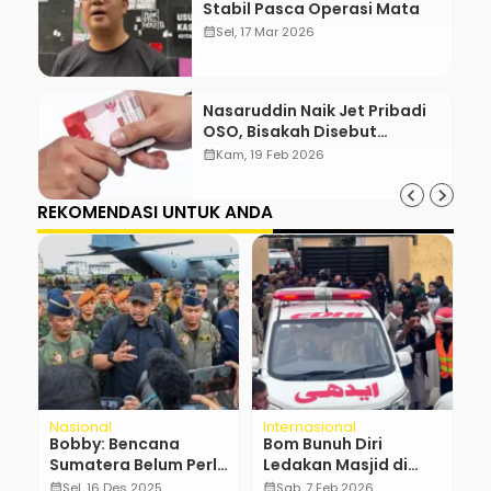
Stabil Pasca Operasi Mata
calendar_month
Sel, 17 Mar 2026
Nasaruddin Naik Jet Pribadi
OSO, Bisakah Disebut
Gratifikasi?
calendar_month
Kam, 19 Feb 2026
REKOMENDASI UNTUK ANDA
Nasional
Internasional
R
Bobby: Bencana
Bom Bunuh Diri
P
s
Sumatera Belum Perlu
Ledakan Masjid di
K
Status Nasional
Pakistan: Apa yang
A
calendar_month
Sel, 16 Des 2025
calendar_month
Sab, 7 Feb 2026
calendar_month