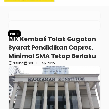
Politik
MK Kembali Tolak Gugatan
Syarat Pendidikan Capres,
Minimal SMA Tetap Berlaku
account_circle
calendar_month
Nisrina
Sel, 30 Sep 2025