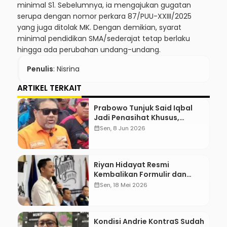
minimal S1. Sebelumnya, ia mengajukan gugatan
serupa dengan nomor perkara 87/PUU-XXIII/2025
yang juga ditolak MK. Dengan demikian, syarat
minimal pendidikan SMA/sederajat tetap berlaku
hingga ada perubahan undang-undang.
Penulis
: Nisrina
ARTIKEL TERKAIT
Prabowo Tunjuk Said Iqbal
Jadi Penasihat Khusus,
Mengapa?
calendar_month
Sen, 8 Jun 2026
Riyan Hidayat Resmi
Kembalikan Formulir dan
Berkas Pencalonan Ketua
calendar_month
Sen, 18 Mei 2026
Umum BM PAN 2026–2031
Kondisi Andrie KontraS Sudah