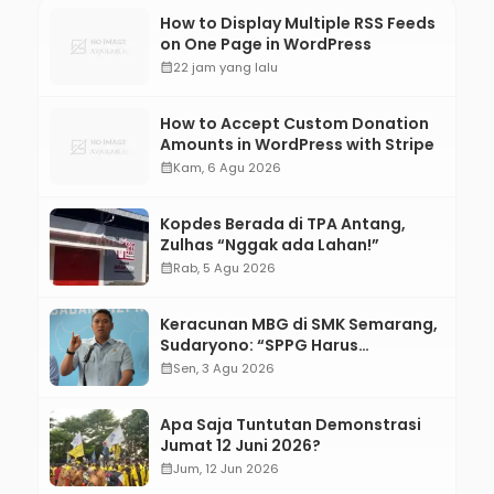
How to Display Multiple RSS Feeds
on One Page in WordPress
calendar_month
22 jam yang lalu
How to Accept Custom Donation
Amounts in WordPress with Stripe
calendar_month
Kam, 6 Agu 2026
Kopdes Berada di TPA Antang,
Zulhas “Nggak ada Lahan!”
calendar_month
Rab, 5 Agu 2026
Keracunan MBG di SMK Semarang,
Sudaryono: “SPPG Harus
Bertanggung Jawab!”
calendar_month
Sen, 3 Agu 2026
Apa Saja Tuntutan Demonstrasi
Jumat 12 Juni 2026?
calendar_month
Jum, 12 Jun 2026