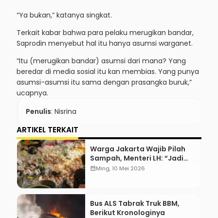
“Ya bukan,” katanya singkat.
Terkait kabar bahwa para pelaku merugikan bandar,
Saprodin menyebut hal itu hanya asumsi warganet.
“Itu (merugikan bandar) asumsi dari mana? Yang
beredar di media sosial itu kan membias. Yang punya
asumsi-asumsi itu sama dengan prasangka buruk,”
ucapnya.
Penulis
: Nisrina
ARTIKEL TERKAIT
Warga Jakarta Wajib Pilah
Sampah, Menteri LH: “Jadi
Contoh Nih”
calendar_month
Ming, 10 Mei 2026
Bus ALS Tabrak Truk BBM,
Berikut Kronologinya