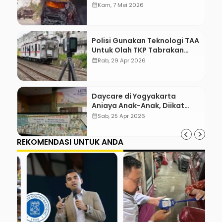
calendar_month
Kam, 7 Mei 2026
Polisi Gunakan Teknologi TAA
Untuk Olah TKP Tabrakan
Kereta Bekasi
calendar_month
Rab, 29 Apr 2026
Daycare di Yogyakarta
Aniaya Anak-Anak, Diikat
Hingga Lebam
calendar_month
Sab, 25 Apr 2026
REKOMENDASI UNTUK ANDA