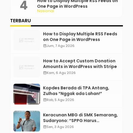
How to Display Multiple RSS Feeds on
One Page in WordPress
Nasional
TERBARU
How to Display Multiple RSS Feeds
on One Page in WordPress
calendar_month
Jum, 7 Agu 2026
How to Accept Custom Donation
Amounts in WordPress with Stripe
calendar_month
Kam, 6 Agu 2026
Kopdes Berada di TPA Antang,
Zulhas “Nggak ada Lahan!”
calendar_month
Rab, 5 Agu 2026
Keracunan MBG di SMK Semarang,
Sudaryono: “SPPG Harus
Bertanggung Jawab!”
calendar_month
Sen, 3 Agu 2026