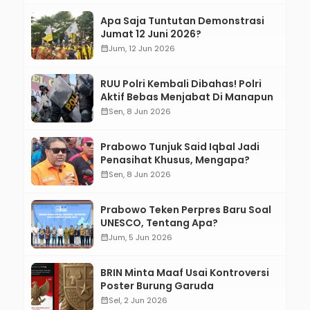
Apa Saja Tuntutan Demonstrasi
Jumat 12 Juni 2026?
calendar_month
Jum, 12 Jun 2026
RUU Polri Kembali Dibahas! Polri
Aktif Bebas Menjabat Di Manapun
calendar_month
Sen, 8 Jun 2026
Prabowo Tunjuk Said Iqbal Jadi
Penasihat Khusus, Mengapa?
calendar_month
Sen, 8 Jun 2026
Prabowo Teken Perpres Baru Soal
UNESCO, Tentang Apa?
calendar_month
Jum, 5 Jun 2026
BRIN Minta Maaf Usai Kontroversi
Poster Burung Garuda
calendar_month
Sel, 2 Jun 2026