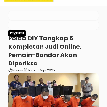
Regional
Polda DIY Tangkap 5
Komplotan Judi Online,
Pemain-Bandar Akan
Diperiksa
account_circle
calendar_month
Nisrina
Jum, 8 Agu 2025