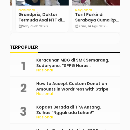
Nasional
Regional
N
Grandprix, Doktor
Tarif Parkir di
A
Termuda Asal NTT di
Surabaya Cuma Rp
P
Indonesia dan Peneliti
80, Berlaku hingga 17
P
calendar_month
Sab, 7 Feb 2026
calendar_month
Kam, 14 Agu 2025
calendar_month
Top Global
Agustus
…
TERPOPULER
Keracunan MBG di SMK Semarang,
Sudaryono: “SPPG Harus
Nasional
Bertanggung Jawab!”
How to Accept Custom Donation
Amounts in WordPress with Stripe
Nasional
Kopdes Berada di TPA Antang,
Zulhas “Nggak ada Lahan!”
Nasional