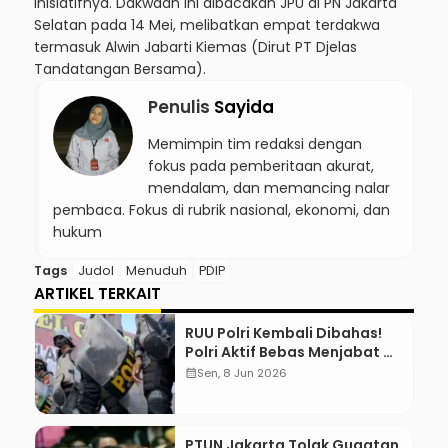
inisiatifnya. Dakwaan ini dibacakan JPU di PN Jakarta
Selatan pada 14 Mei, melibatkan empat terdakwa
termasuk Alwin Jabarti Kiemas (Dirut PT Djelas
Tandatangan Bersama).
Penulis
Sayida
Memimpin tim redaksi dengan
fokus pada pemberitaan akurat,
mendalam, dan memancing nalar
pembaca. Fokus di rubrik nasional, ekonomi, dan
hukum
Tags
Judol
Menuduh
PDIP
ARTIKEL TERKAIT
RUU Polri Kembali Dibahas!
Polri Aktif Bebas Menjabat Di
Manapun
calendar_month
Sen, 8 Jun 2026
PTUN Jakarta Tolak Gugatan