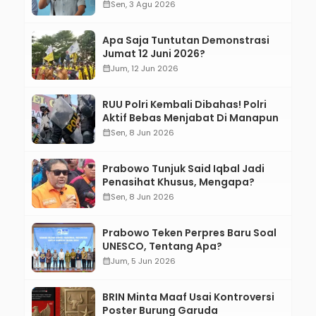
Bertanggung Jawab!”
calendar_month
Sen, 3 Agu 2026
Apa Saja Tuntutan Demonstrasi
Jumat 12 Juni 2026?
calendar_month
Jum, 12 Jun 2026
RUU Polri Kembali Dibahas! Polri
Aktif Bebas Menjabat Di Manapun
calendar_month
Sen, 8 Jun 2026
Prabowo Tunjuk Said Iqbal Jadi
Penasihat Khusus, Mengapa?
calendar_month
Sen, 8 Jun 2026
Prabowo Teken Perpres Baru Soal
UNESCO, Tentang Apa?
calendar_month
Jum, 5 Jun 2026
BRIN Minta Maaf Usai Kontroversi
Poster Burung Garuda