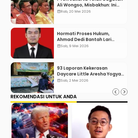
Ali Wongso, Misbakhun: Ini
hadiah Ulang Tahun Ke-66
calendar_month
Rab, 20 Mei 2026
SOKSI
Hormati Proses Hukum,
Ahmad Dedi Bantah Lari
karena Dugaan Terlibat Suap
calendar_month
Sab, 9 Mei 2026
93 Laporan Kekerasan
Daycare Little Aresha Yogya,
17 Pengasuh Terlibat
calendar_month
Sab, 2 Mei 2026
REKOMENDASI UNTUK ANDA