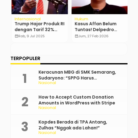
Internasional
Hukum
Po
Trump Hajar Produk RI
Kasus Affan Belum
S
dengan Tarif 32%
Tuntas! Delpedro
P
Mulai 1 Agustus!
Desak Dua Polisi
B
calendar_month
Rab, 9 Jul 2025
calendar_month
Jum, 27 Feb 2026
calendar_month
Dihukum
P
TERPOPULER
Keracunan MBG di SMK Semarang,
Sudaryono: “SPPG Harus
Nasional
Bertanggung Jawab!”
How to Accept Custom Donation
Amounts in WordPress with Stripe
Nasional
Kopdes Berada di TPA Antang,
Zulhas “Nggak ada Lahan!”
Nasional