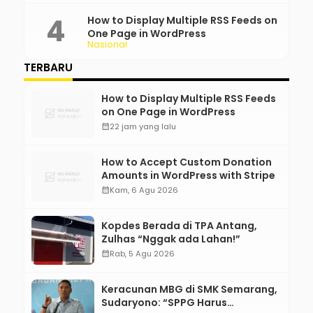
How to Display Multiple RSS Feeds on
One Page in WordPress
Nasional
TERBARU
How to Display Multiple RSS Feeds
on One Page in WordPress
calendar_month
22 jam yang lalu
How to Accept Custom Donation
Amounts in WordPress with Stripe
calendar_month
Kam, 6 Agu 2026
Kopdes Berada di TPA Antang,
Zulhas “Nggak ada Lahan!”
calendar_month
Rab, 5 Agu 2026
Keracunan MBG di SMK Semarang,
Sudaryono: “SPPG Harus