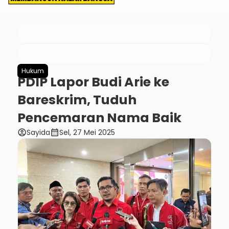
Hukum
PDIP Lapor Budi Arie ke
Bareskrim, Tuduh
Pencemaran Nama Baik
account_circle
calendar_month
Sayida
Sel, 27 Mei 2025