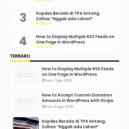
Kopdes Berada di TPA Antang,
Zulhas “Nggak ada Lahan!”
Nasional
How to Display Multiple RSS Feeds on
One Page in WordPress
Nasional
TERBARU
How to Display Multiple RSS Feeds
on One Page in WordPress
calendar_month
Jum, 7 Agu 2026
How to Accept Custom Donation
Amounts in WordPress with Stripe
calendar_month
Kam, 6 Agu 2026
Kopdes Berada di TPA Antang,
Zulhas “Nggak ada Lahan!”