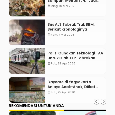
Sampah, Menteri LH: “Jadi
Contoh Nih”
calendar_month
Ming, 10 Mei 2026
Bus ALS Tabrak Truk BBM,
Berikut Kronologinya
calendar_month
Kam, 7 Mei 2026
Polisi Gunakan Teknologi TAA
Untuk Olah TKP Tabrakan
Kereta Bekasi
calendar_month
Rab, 29 Apr 2026
Daycare di Yogyakarta
Aniaya Anak-Anak, Diikat
Hingga Lebam
calendar_month
Sab, 25 Apr 2026
REKOMENDASI UNTUK ANDA