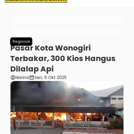
Regional
Pasar Kota Wonogiri
Terbakar, 300 Kios Hangus
Dilalap Api
account_circle
calendar_month
Nisrina
Sen, 6 Okt 2025