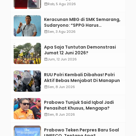
calendar_month
Rab, 5 Agu 2026
Keracunan MBG di SMK Semarang,
Sudaryono: “SPPG Harus
Bertanggung Jawab!”
calendar_month
Sen, 3 Agu 2026
Apa Saja Tuntutan Demonstrasi
Jumat 12 Juni 2026?
calendar_month
Jum, 12 Jun 2026
RUU Polri Kembali Dibahas! Polri
Aktif Bebas Menjabat Di Manapun
calendar_month
Sen, 8 Jun 2026
Prabowo Tunjuk Said Iqbal Jadi
Penasihat Khusus, Mengapa?
calendar_month
Sen, 8 Jun 2026
Prabowo Teken Perpres Baru Soal
UNESCO, Tentang Apa?