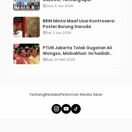
calendar_month
Jum, 5 Jun 2026
BRIN Minta Maaf Usai Kontroversi
Poster Burung Garuda
calendar_month
Sel, 2 Jun 2026
PTUN Jakarta Tolak Gugatan Ali
Wongso, Misbakhun: Ini hadiah
Ulang Tahun Ke-66 SOKSI
calendar_month
Rab, 20 Mei 2026
Tentang
Redaksi
Pedoman Media Siber
× Tutup Iklan
menalar.id - Membangun Nalar Bangsa