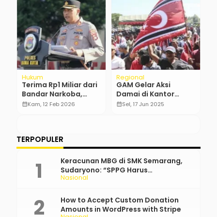
Hukum
Regional
N
KN
Terima Rp1 Miliar dari
GAM Gelar Aksi
A
Bandar Narkoba,
Damai di Kantor
M
Kapolres Bima Kota
Gubernur Aceh Tuntut
C
calendar_month
Kam, 12 Feb 2026
calendar_month
Sel, 17 Jun 2025
calendar_month
Dinonaktifkan
Empat Pulau
S
TERPOPULER
Keracunan MBG di SMK Semarang,
Sudaryono: “SPPG Harus
Nasional
Bertanggung Jawab!”
How to Accept Custom Donation
Amounts in WordPress with Stripe
Nasional