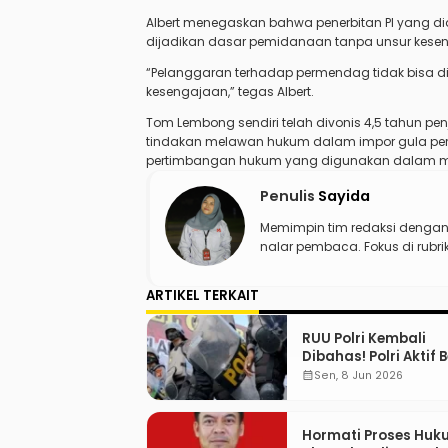
Albert menegaskan bahwa penerbitan PI yang d
dijadikan dasar pemidanaan tanpa unsur kese
“Pelanggaran terhadap permendag tidak bisa di
kesengajaan,” tegas Albert.
Tom Lembong sendiri telah divonis 4,5 tahun p
tindakan melawan hukum dalam impor gula periode
pertimbangan hukum yang digunakan dalam men
Penulis
Sayida
Memimpin tim redaksi denga
nalar pembaca. Fokus di rubr
ARTIKEL TERKAIT
RUU Polri Kembali
Dibahas! Polri Aktif 
Menjabat Di Manap
calendar_month
Sen, 8 Jun 2026
Hormati Proses Huk