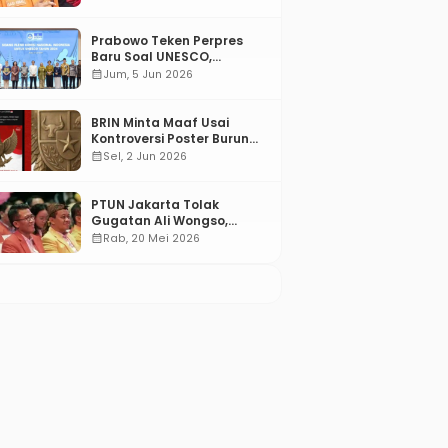
Prabowo Teken Perpres
Baru Soal UNESCO,
Tentang Apa?
calendar_month
Jum, 5 Jun 2026
BRIN Minta Maaf Usai
Kontroversi Poster Burung
Garuda
calendar_month
Sel, 2 Jun 2026
PTUN Jakarta Tolak
Gugatan Ali Wongso,
Misbakhun: Ini hadiah
calendar_month
Rab, 20 Mei 2026
Ulang Tahun Ke-66 SOKSI