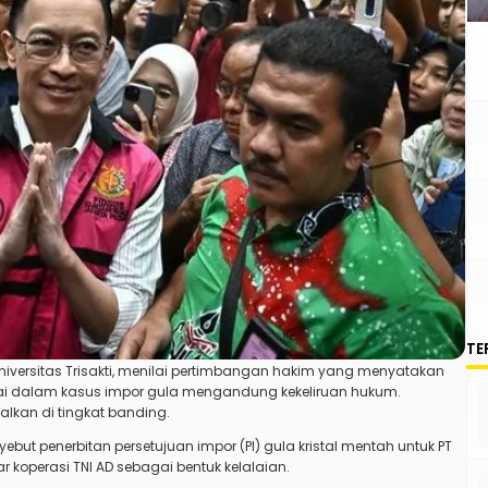
TE
niversitas Trisakti
, menilai pertimbangan hakim yang menyatakan
i dalam kasus impor gula mengandung kekeliruan hukum.
alkan di tingkat banding.
ut penerbitan persetujuan impor (PI) gula kristal mentah untuk PT
r koperasi TNI AD sebagai bentuk kelalaian.