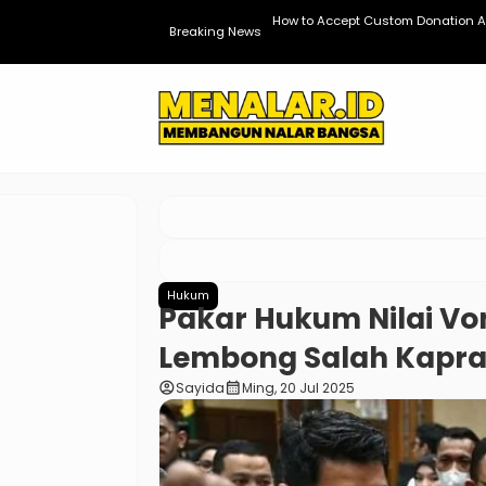
dPress
How to Accept Custom Donation A
Breaking News
Hukum
Pakar Hukum Nilai Vo
Lembong Salah Kapr
account_circle
calendar_month
Sayida
Ming, 20 Jul 2025