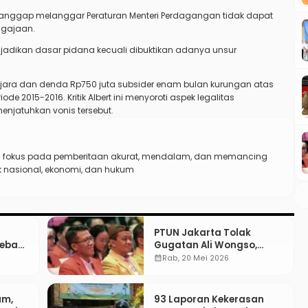
ianggap melanggar Peraturan Menteri Perdagangan tidak dapat
ngajaan.
jadikan dasar pidana kecuali dibuktikan adanya unsur
enjara dan denda Rp750 juta subsider enam bulan kurungan atas
 2015-2016. Kritik Albert ini menyoroti aspek legalitas
jatuhkan vonis tersebut.
n fokus pada pemberitaan akurat, mendalam, dan memancing
ik nasional, ekonomi, dan hukum
PTUN Jakarta Tolak
Bebas
Gugatan Ali Wongso,
un
Misbakhun: Ini hadiah
calendar_month
Rab, 20 Mei 2026
Ulang Tahun Ke-66 SOKSI
um,
93 Laporan Kekerasan