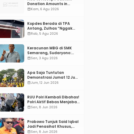
Donation Amounts in
WordPress with Stripe
calendar_month
Kam, 6 Agu 2026
Kopdes Berada di TPA
Antang, Zulhas “Nggak
ada Lahan!”
calendar_month
Rab, 5 Agu 2026
Keracunan MBG di SMK
Semarang, Sudaryono:
“SPPG Harus Bertanggung
calendar_month
Sen, 3 Agu 2026
Jawab!”
Apa Saja Tuntutan
Demonstrasi Jumat 12 Juni
2026?
calendar_month
Jum, 12 Jun 2026
RUU Polri Kembali Dibahas!
Polri Aktif Bebas Menjabat
Di Manapun
calendar_month
Sen, 8 Jun 2026
Prabowo Tunjuk Said Iqbal
Jadi Penasihat Khusus,
Mengapa?
calendar_month
Sen, 8 Jun 2026