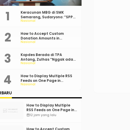
Keracunan MBG di SMK
Semarang, Sudaryono: “SPPG
Nasional
Harus Bertanggung Jawab!”
How to Accept Custom
Donation Amounts in
Nasional
WordPress with Stripe
Kopdes Berada di TPA
Antang, Zulhas “Nggak ada
Nasional
Lahan!”
How to Display Multiple RSS
Feeds on One Page in
Nasional
WordPress
RBARU
How to Display Multiple
RSS Feeds on One Page in
WordPress
calendar_month
12 jam yang lalu
How to Accept Custom