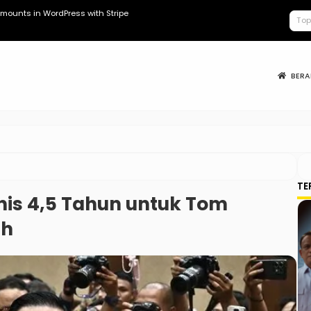
mounts in WordPress with Stripe
Kopdes Berad
BER
TE
nis 4,5 Tahun untuk Tom
ah