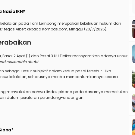
 Nasib IKN?
 kelalaian pada Tom Lembong merupakan kekeliruan hukum dan
i,” tegas Albert kepada Kompas.com, Minggu (20/7/2025).
erabaikan
Pasal 2 Ayat (1) dan Pasal 3 UU Tipikor mensyaratkan adanya unsur
nd reasonable doubt
.
n sebagai unsur subjektif dalam kedua pasal tersebut. Jika
sur kelalaian, seharusnya mereka mencantumkannya secara
 yang menyatakan bahwa tindak pidana pada dasarnya memerlukan
r lain dalam peraturan perundang-undangan.
Siapa?