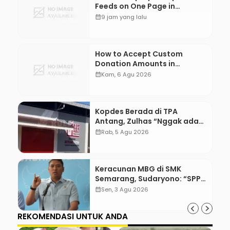
Feeds on One Page in
WordPress
calendar_month
9 jam yang lalu
How to Accept Custom
Donation Amounts in
WordPress with Stripe
calendar_month
Kam, 6 Agu 2026
Kopdes Berada di TPA
Antang, Zulhas “Nggak ada
Lahan!”
calendar_month
Rab, 5 Agu 2026
Keracunan MBG di SMK
Semarang, Sudaryono: “SPPG
Harus Bertanggung Jawab!”
calendar_month
Sen, 3 Agu 2026
REKOMENDASI UNTUK ANDA