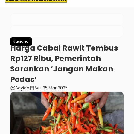
Nasional
Harga Cabai Rawit Tembus
Rp127 Ribu, Pemerintah
Sarankan ‘Jangan Makan
Pedas’
account_circle
calendar_month
Sayida
Sel, 25 Mar 2025