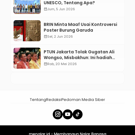
UNESCO, Tentang Apa?
calendar_month
Jum, 5 Jun 2026
BRIN Minta Maaf Usai Kontroversi
Poster Burung Garuda
calendar_month
Sel, 2 Jun 2026
PTUN Jakarta Tolak Gugatan Ali
Wongso, Misbakhun: Ini hadiah
Ulang Tahun Ke-66 SOKSI
calendar_month
Rab, 20 Mei 2026
Tentang
Redaksi
Pedoman Media Siber
menalar.id - Membangun Nalar Bangsa