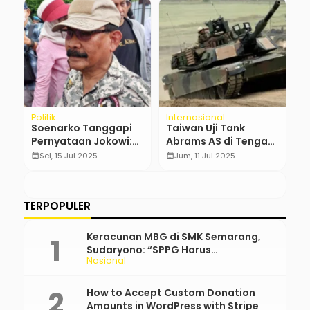
Politik
Internasional
E
Soenarko Tanggapi
Taiwan Uji Tank
B
as
Pernyataan Jokowi:
Abrams AS di Tengah
P
Bukan Kepentingan
Ketegangan dengan
A
calendar_month
Sel, 15 Jul 2025
calendar_month
Jum, 11 Jul 2025
calendar_month
Pribadi
China
TERPOPULER
Keracunan MBG di SMK Semarang,
Sudaryono: “SPPG Harus
Nasional
Bertanggung Jawab!”
How to Accept Custom Donation
Amounts in WordPress with Stripe