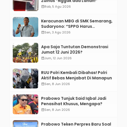
Zulhas “Nggak ada Lahan!”
calendar_month
Rab, 5 Agu 2026
Keracunan MBG di SMK Semarang,
Sudaryono: “SPPG Harus
Bertanggung Jawab!”
calendar_month
Sen, 3 Agu 2026
Apa Saja Tuntutan Demonstrasi
Jumat 12 Juni 2026?
calendar_month
Jum, 12 Jun 2026
RUU Polri Kembali Dibahas! Polri
Aktif Bebas Menjabat Di Manapun
calendar_month
Sen, 8 Jun 2026
Prabowo Tunjuk Said Iqbal Jadi
Penasihat Khusus, Mengapa?
calendar_month
Sen, 8 Jun 2026
Prabowo Teken Perpres Baru Soal