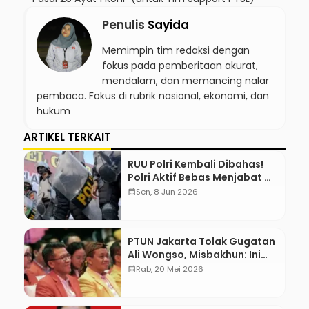
Penulis
Sayida
Memimpin tim redaksi dengan
fokus pada pemberitaan akurat,
mendalam, dan memancing nalar
pembaca. Fokus di rubrik nasional, ekonomi, dan
hukum
ARTIKEL TERKAIT
RUU Polri Kembali Dibahas!
Polri Aktif Bebas Menjabat Di
Manapun
calendar_month
Sen, 8 Jun 2026
PTUN Jakarta Tolak Gugatan
Ali Wongso, Misbakhun: Ini
hadiah Ulang Tahun Ke-66
calendar_month
Rab, 20 Mei 2026
SOKSI