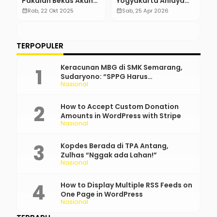
Pakaian Bekas Akan
Yogyakarta Aniaya
P
Didenda
Anak-Anak, Diikat
N
calendar_month
Rab, 22 Okt 2025
calendar_month
Sab, 25 Apr 2026
calendar_month
Hingga Lebam
TERPOPULER
Keracunan MBG di SMK Semarang,
Sudaryono: “SPPG Harus
Nasional
Bertanggung Jawab!”
How to Accept Custom Donation
Amounts in WordPress with Stripe
Nasional
Kopdes Berada di TPA Antang,
Zulhas “Nggak ada Lahan!”
Nasional
How to Display Multiple RSS Feeds on
One Page in WordPress
Nasional