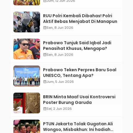
calendar_month
Jum, 12 Jun 2026
RUU Polri Kembali Dibahas! Polri
Aktif Bebas Menjabat Di Manapun
calendar_month
Sen, 8 Jun 2026
Prabowo Tunjuk Said Iqbal Jadi
Penasihat Khusus, Mengapa?
calendar_month
Sen, 8 Jun 2026
Prabowo Teken Perpres Baru Soal
UNESCO, Tentang Apa?
calendar_month
Jum, 5 Jun 2026
BRIN Minta Maaf Usai Kontroversi
Poster Burung Garuda
calendar_month
Sel, 2 Jun 2026
PTUN Jakarta Tolak Gugatan Ali
Wongso, Misbakhun: Ini hadiah