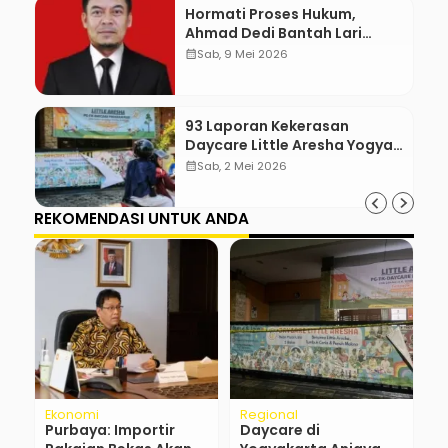
Hormati Proses Hukum,
Ahmad Dedi Bantah Lari
karena Dugaan Terlibat Suap
calendar_month
Sab, 9 Mei 2026
93 Laporan Kekerasan
Daycare Little Aresha Yogya,
17 Pengasuh Terlibat
calendar_month
Sab, 2 Mei 2026
REKOMENDASI UNTUK ANDA
Ekonomi
Regional
H
ie
Purbaya: Importir
Daycare di
P