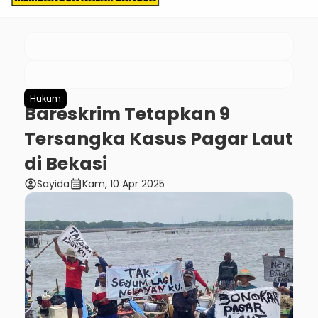
Hukum
Bareskrim Tetapkan 9
Tersangka Kasus Pagar Laut
di Bekasi
account_circle
calendar_month
Sayida
Kam, 10 Apr 2025