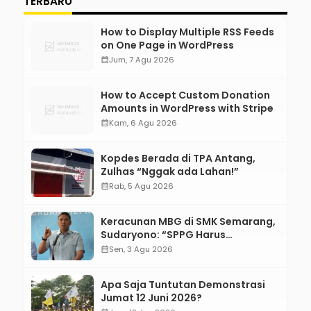
TERBARU
How to Display Multiple RSS Feeds
on One Page in WordPress
calendar_month
Jum, 7 Agu 2026
How to Accept Custom Donation
Amounts in WordPress with Stripe
calendar_month
Kam, 6 Agu 2026
Kopdes Berada di TPA Antang,
Zulhas “Nggak ada Lahan!”
calendar_month
Rab, 5 Agu 2026
Keracunan MBG di SMK Semarang,
Sudaryono: “SPPG Harus
Bertanggung Jawab!”
calendar_month
Sen, 3 Agu 2026
Apa Saja Tuntutan Demonstrasi
Jumat 12 Juni 2026?