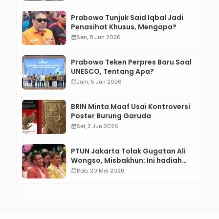
Prabowo Tunjuk Said Iqbal Jadi
Penasihat Khusus, Mengapa?
calendar_month
Sen, 8 Jun 2026
Prabowo Teken Perpres Baru Soal
UNESCO, Tentang Apa?
calendar_month
Jum, 5 Jun 2026
BRIN Minta Maaf Usai Kontroversi
Poster Burung Garuda
calendar_month
Sel, 2 Jun 2026
PTUN Jakarta Tolak Gugatan Ali
Wongso, Misbakhun: Ini hadiah
Ulang Tahun Ke-66 SOKSI
calendar_month
Rab, 20 Mei 2026