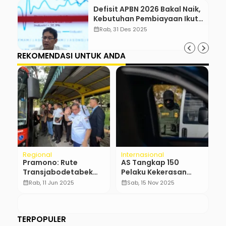
Defisit APBN 2026 Bakal Naik,
Kebutuhan Pembiayaan Ikut
Membengkak
calendar_month
Rab, 31 Des 2025
REKOMENDASI UNTUK ANDA
Regional
Internasional
N
Pramono: Rute
AS Tangkap 150
B
Transjabodetabek
Pelaku Kekerasan
d
Memberatkan APBD
Seksual dalam
W
calendar_month
Rab, 11 Jun 2025
calendar_month
Sab, 15 Nov 2025
calendar_month
Jakarta
Operasi Dirtbag
Z
u
B
TERPOPULER