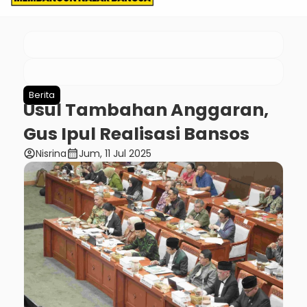
Berita
Usul Tambahan Anggaran,
Gus Ipul Realisasi Bansos
account_circle
calendar_month
Nisrina
Jum, 11 Jul 2025