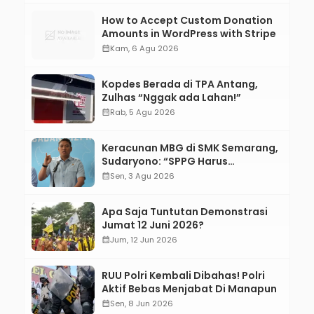
How to Accept Custom Donation
Amounts in WordPress with Stripe
calendar_month
Kam, 6 Agu 2026
Kopdes Berada di TPA Antang,
Zulhas “Nggak ada Lahan!”
calendar_month
Rab, 5 Agu 2026
Keracunan MBG di SMK Semarang,
Sudaryono: “SPPG Harus
Bertanggung Jawab!”
calendar_month
Sen, 3 Agu 2026
Apa Saja Tuntutan Demonstrasi
Jumat 12 Juni 2026?
calendar_month
Jum, 12 Jun 2026
RUU Polri Kembali Dibahas! Polri
Aktif Bebas Menjabat Di Manapun
calendar_month
Sen, 8 Jun 2026