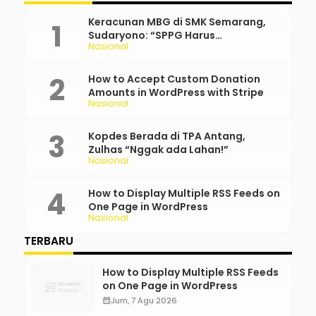
Keracunan MBG di SMK Semarang,
Sudaryono: “SPPG Harus
Nasional
Bertanggung Jawab!”
How to Accept Custom Donation
Amounts in WordPress with Stripe
Nasional
Kopdes Berada di TPA Antang,
Zulhas “Nggak ada Lahan!”
Nasional
How to Display Multiple RSS Feeds on
One Page in WordPress
Nasional
TERBARU
How to Display Multiple RSS Feeds
on One Page in WordPress
calendar_month
Jum, 7 Agu 2026