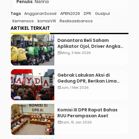
Penulis
: Nisrina
Tags
AnggaranSosial
APBN2026
DPR
GusIpul
Kemensos
komisiVIII
Realisasibansos
ARTIKEL TERKAIT
Danantara Beli Saham
Aplikator Ojol, Driver Angkat
Jempol
calendar_month
Ming, 3 Mei 2026
Gebrak Lakukan Aksi di
Gedung DPR, Berikan Lima
Tuntutan
calendar_month
Jum, 1 Mei 2026
Komisi III DPR Rapat Bahas
RUU Perampasan Aset
calendar_month
Kam, 15 Jan 2026