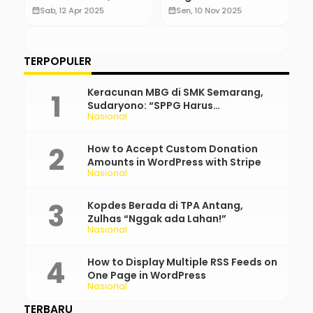
Nyata Masih
Nasional
B
calendar_month
Sab, 12 Apr 2025
calendar_month
Sen, 10 Nov 2025
calendar_month
Dipertanyakan
D
S
TERPOPULER
Keracunan MBG di SMK Semarang,
Sudaryono: “SPPG Harus
Nasional
Bertanggung Jawab!”
How to Accept Custom Donation
Amounts in WordPress with Stripe
Nasional
Kopdes Berada di TPA Antang,
Zulhas “Nggak ada Lahan!”
Nasional
How to Display Multiple RSS Feeds on
One Page in WordPress
Nasional
TERBARU