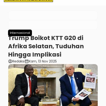
Internasional
Trump Boikot KTT G20 di
Afrika Selatan, Tuduhan
Hingga Implikasi
account_circle
calendar_month
Redaksi
Kam, 13 Nov 2025