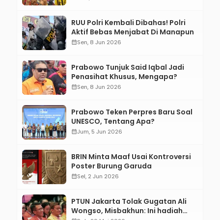
RUU Polri Kembali Dibahas! Polri
Aktif Bebas Menjabat Di Manapun
calendar_month
Sen, 8 Jun 2026
Prabowo Tunjuk Said Iqbal Jadi
Penasihat Khusus, Mengapa?
calendar_month
Sen, 8 Jun 2026
Prabowo Teken Perpres Baru Soal
UNESCO, Tentang Apa?
calendar_month
Jum, 5 Jun 2026
BRIN Minta Maaf Usai Kontroversi
Poster Burung Garuda
calendar_month
Sel, 2 Jun 2026
PTUN Jakarta Tolak Gugatan Ali
Wongso, Misbakhun: Ini hadiah
Ulang Tahun Ke-66 SOKSI