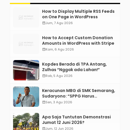
How to Display Multiple RSS Feeds
on One Page in WordPress
calendar_month
Jum, 7 Agu 2026
How to Accept Custom Donation
Amounts in WordPress with Stripe
calendar_month
Kam, 6 Agu 2026
Kopdes Berada di TPA Antang,
Zulhas “Nggak ada Lahan!”
calendar_month
Rab, 5 Agu 2026
Keracunan MBG di SMK Semarang,
Sudaryono: “SPPG Harus
Bertanggung Jawab!”
calendar_month
Sen, 3 Agu 2026
Apa Saja Tuntutan Demonstrasi
Jumat 12 Juni 2026?
calendar_month
Jum, 12 Jun 2026