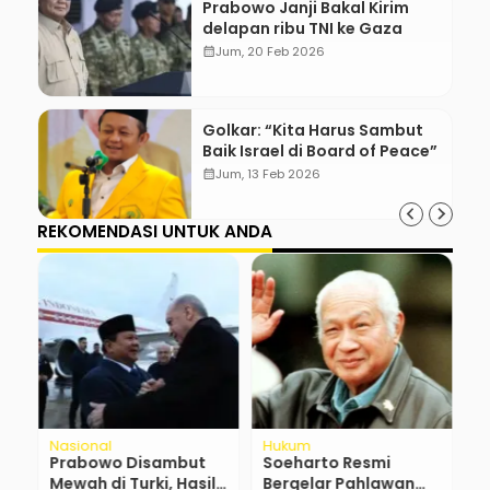
Prabowo Janji Bakal Kirim
delapan ribu TNI ke Gaza
calendar_month
Jum, 20 Feb 2026
Golkar: “Kita Harus Sambut
Baik Israel di Board of Peace”
calendar_month
Jum, 13 Feb 2026
REKOMENDASI UNTUK ANDA
Nasional
Hukum
R
Prabowo Disambut
Soeharto Resmi
D
Mewah di Turki, Hasil
Bergelar Pahlawan
P