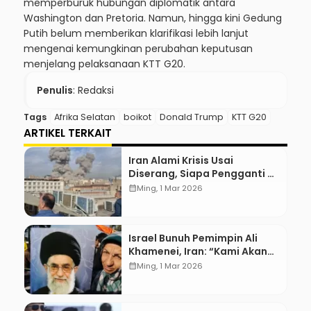
memperburuk hubungan diplomatik antara
Washington dan Pretoria. Namun, hingga kini Gedung
Putih belum memberikan klarifikasi lebih lanjut
mengenai kemungkinan perubahan keputusan
menjelang pelaksanaan KTT G20.
Penulis
: Redaksi
Tags
Afrika Selatan
boikot
Donald Trump
KTT G20
ARTIKEL TERKAIT
Iran Alami Krisis Usai
Diserang, Siapa Pengganti Ali
Khamenei?
calendar_month
Ming, 1 Mar 2026
Israel Bunuh Pemimpin Ali
Khamenei, Iran: “Kami Akan
Balas!”
calendar_month
Ming, 1 Mar 2026