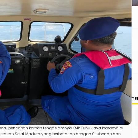
TE
antu pencarian korban tenggelamnya KMP Tunu Jaya Pratama di
perairan
Selat Madura
yang berbatasan dengan Situbondo dan