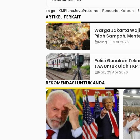
Tags
KMPtunuJayaPratama
PencarianKorban
S
ARTIKEL TERKAIT
Warga Jakarta Waj
Pilah Sampah, Menter
“Jadi Contoh Nih”
calendar_month
Ming, 10 Mei 2026
Polisi Gunakan Tekn
TAA Untuk Olah TKP
Tabrakan Kereta Be
calendar_month
Rab, 29 Apr 2026
REKOMENDASI UNTUK ANDA