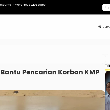
lhas “Nggak ada Lahan!”
Keracunan MB
BER
TE
o Bantu Pencarian Korban KMP