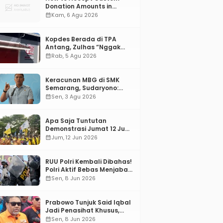
Donation Amounts in
WordPress with Stripe
calendar_month
Kam, 6 Agu 2026
Kopdes Berada di TPA
Antang, Zulhas “Nggak
ada Lahan!”
calendar_month
Rab, 5 Agu 2026
Keracunan MBG di SMK
Semarang, Sudaryono:
“SPPG Harus Bertanggung
calendar_month
Sen, 3 Agu 2026
Jawab!”
Apa Saja Tuntutan
Demonstrasi Jumat 12 Juni
2026?
calendar_month
Jum, 12 Jun 2026
RUU Polri Kembali Dibahas!
Polri Aktif Bebas Menjabat
Di Manapun
calendar_month
Sen, 8 Jun 2026
Prabowo Tunjuk Said Iqbal
Jadi Penasihat Khusus,
Mengapa?
calendar_month
Sen, 8 Jun 2026