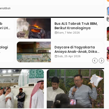
elatBali
ib
Bus ALS Tabrak Truk BBM,
i LH:
Berikut Kronologinya
calendar_month
Kam, 7 Mei 2026
ologi
Daycare di Yogyakarta
Aniaya Anak-Anak, Diikat
kasi
Hingga Lebam
calendar_month
Sab, 25 Apr 2026