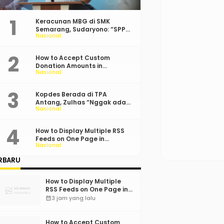
Keracunan MBG di SMK
Semarang, Sudaryono: “SPPG
Nasional
Harus Bertanggung Jawab!”
How to Accept Custom
Donation Amounts in
Nasional
WordPress with Stripe
Kopdes Berada di TPA
Antang, Zulhas “Nggak ada
Nasional
Lahan!”
How to Display Multiple RSS
Feeds on One Page in
Nasional
WordPress
RBARU
How to Display Multiple
RSS Feeds on One Page in
WordPress
calendar_month
3 jam yang lalu
How to Accept Custom