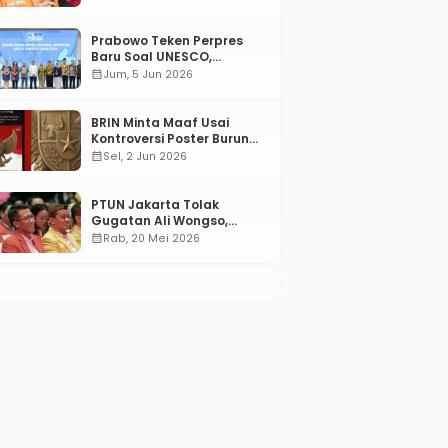
Prabowo Teken Perpres
Baru Soal UNESCO,
Tentang Apa?
calendar_month
Jum, 5 Jun 2026
BRIN Minta Maaf Usai
Kontroversi Poster Burung
Garuda
calendar_month
Sel, 2 Jun 2026
PTUN Jakarta Tolak
Gugatan Ali Wongso,
Misbakhun: Ini hadiah
calendar_month
Rab, 20 Mei 2026
Ulang Tahun Ke-66 SOKSI