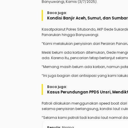
Banyuwangi, Kamis (3/7/2025).
Baca juga:
Kondisi Banjir Aceh, Sumut, dan Sumba
Kasatpolairut Polres Situbondo, AKP Gede Sukar
Panarukan hingga Banyuwangi.
“Kami melakukan penyisiran dari Perairan Pana
Meski belum ada korban ditemukan, Gede mengu
ada. Karena itu, pencarian tetap berlanjut sela
“Memang masih belum ada korban, namun potens
“Ini juga bagian dari antisipasi yang kami lakuk
Baca juga:
Kasus Perundungan PPDS Unsri, Mendik
Patroli dilakukan menggunakan speed boat dar
selama penyisiran berlangsung, kondisi laut cu
“Selama kami patroli tadi kondisi laut normal d
Penulis
: Nisrina