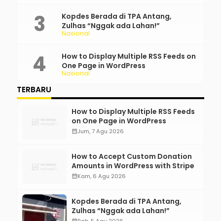
Kopdes Berada di TPA Antang,
Zulhas “Nggak ada Lahan!”
Nasional
How to Display Multiple RSS Feeds on
One Page in WordPress
Nasional
TERBARU
How to Display Multiple RSS Feeds
on One Page in WordPress
calendar_month
Jum, 7 Agu 2026
How to Accept Custom Donation
Amounts in WordPress with Stripe
calendar_month
Kam, 6 Agu 2026
Kopdes Berada di TPA Antang,
Zulhas “Nggak ada Lahan!”
calendar_month