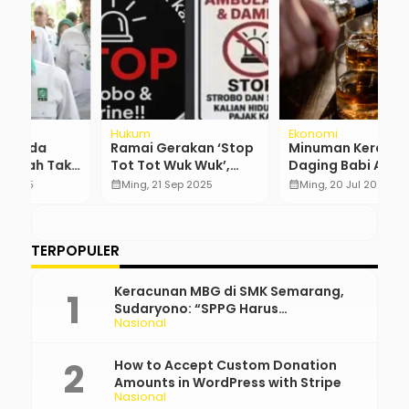
Hukum
Ekonomi
R
Ramai Gerakan ‘Stop
Minuman Keras dan
W
k
Tot Tot Wuk Wuk’,
Daging Babi AS Tetap
D
Apakah itu?
Kena Tarif Impor
B
calendar_month
Ming, 21 Sep 2025
calendar_month
Ming, 20 Jul 2025
calendar_month
d
TERPOPULER
Keracunan MBG di SMK Semarang,
Sudaryono: “SPPG Harus
Nasional
Bertanggung Jawab!”
How to Accept Custom Donation
Amounts in WordPress with Stripe
Nasional