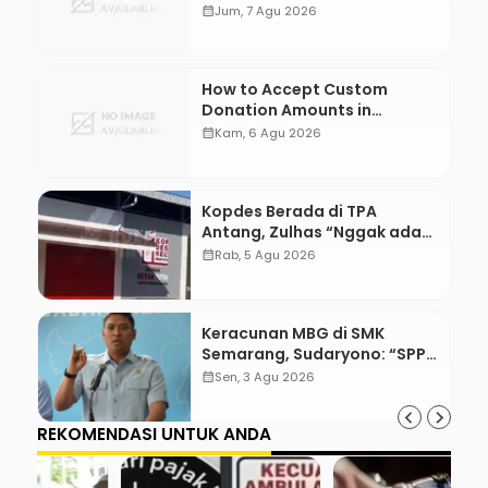
WordPress
calendar_month
Jum, 7 Agu 2026
How to Accept Custom
Donation Amounts in
WordPress with Stripe
calendar_month
Kam, 6 Agu 2026
Kopdes Berada di TPA
Antang, Zulhas “Nggak ada
Lahan!”
calendar_month
Rab, 5 Agu 2026
Keracunan MBG di SMK
Semarang, Sudaryono: “SPPG
Harus Bertanggung Jawab!”
calendar_month
Sen, 3 Agu 2026
REKOMENDASI UNTUK ANDA