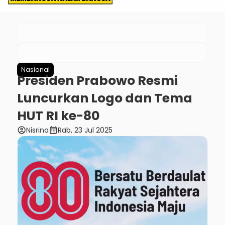
Nasional
Presiden Prabowo Resmi
Luncurkan Logo dan Tema
HUT RI ke-80
account_circle
calendar_month
Nisrina
Rab, 23 Jul 2025