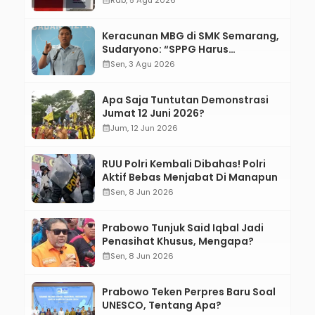
Rab, 5 Agu 2026
Keracunan MBG di SMK Semarang,
Sudaryono: “SPPG Harus
Bertanggung Jawab!”
calendar_month
Sen, 3 Agu 2026
Apa Saja Tuntutan Demonstrasi
Jumat 12 Juni 2026?
calendar_month
Jum, 12 Jun 2026
RUU Polri Kembali Dibahas! Polri
Aktif Bebas Menjabat Di Manapun
calendar_month
Sen, 8 Jun 2026
Prabowo Tunjuk Said Iqbal Jadi
Penasihat Khusus, Mengapa?
calendar_month
Sen, 8 Jun 2026
Prabowo Teken Perpres Baru Soal
UNESCO, Tentang Apa?