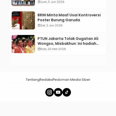
calendar_month
Jum, 5 Jun 2026
BRIN Minta Maaf Usai Kontroversi
Poster Burung Garuda
calendar_month
Sel, 2 Jun 2026
PTUN Jakarta Tolak Gugatan Ali
Wongso, Misbakhun: Ini hadiah
Ulang Tahun Ke-66 SOKSI
calendar_month
Rab, 20 Mei 2026
Tentang
Redaksi
Pedoman Media Siber
× Tutup Iklan
menalar.id - Membangun Nalar Bangsa
Copyright 2025 Menalar.id