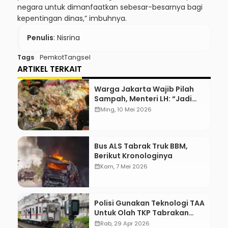
negara untuk dimanfaatkan sebesar-besarnya bagi
kepentingan dinas,” imbuhnya.
Penulis
: Nisrina
Tags
PemkotTangsel
ARTIKEL TERKAIT
Warga Jakarta Wajib Pilah
Sampah, Menteri LH: “Jadi
Contoh Nih”
calendar_month
Ming, 10 Mei 2026
Bus ALS Tabrak Truk BBM,
Berikut Kronologinya
calendar_month
Kam, 7 Mei 2026
Polisi Gunakan Teknologi TAA
Untuk Olah TKP Tabrakan
Kereta Bekasi
calendar_month
Rab, 29 Apr 2026