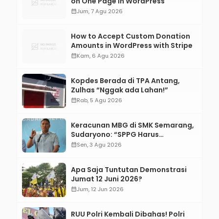
on One Page in WordPress
calendar_month
Jum, 7 Agu 2026
How to Accept Custom Donation
Amounts in WordPress with Stripe
calendar_month
Kam, 6 Agu 2026
Kopdes Berada di TPA Antang,
Zulhas “Nggak ada Lahan!”
calendar_month
Rab, 5 Agu 2026
Keracunan MBG di SMK Semarang,
Sudaryono: “SPPG Harus
Bertanggung Jawab!”
calendar_month
Sen, 3 Agu 2026
Apa Saja Tuntutan Demonstrasi
Jumat 12 Juni 2026?
calendar_month
Jum, 12 Jun 2026
RUU Polri Kembali Dibahas! Polri