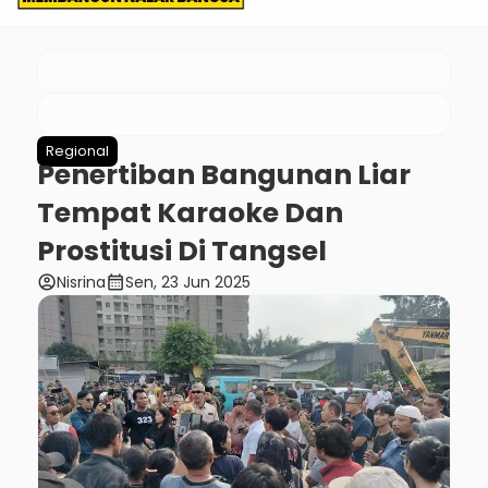
Regional
Penertiban Bangunan Liar
Tempat Karaoke Dan
Prostitusi Di Tangsel
account_circle
calendar_month
Nisrina
Sen, 23 Jun 2025