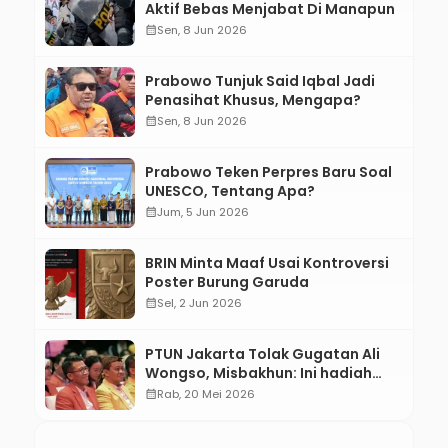
Aktif Bebas Menjabat Di Manapun
calendar_month
Sen, 8 Jun 2026
Prabowo Tunjuk Said Iqbal Jadi
Penasihat Khusus, Mengapa?
calendar_month
Sen, 8 Jun 2026
Prabowo Teken Perpres Baru Soal
UNESCO, Tentang Apa?
calendar_month
Jum, 5 Jun 2026
BRIN Minta Maaf Usai Kontroversi
Poster Burung Garuda
calendar_month
Sel, 2 Jun 2026
PTUN Jakarta Tolak Gugatan Ali
Wongso, Misbakhun: Ini hadiah
Ulang Tahun Ke-66 SOKSI
calendar_month
Rab, 20 Mei 2026