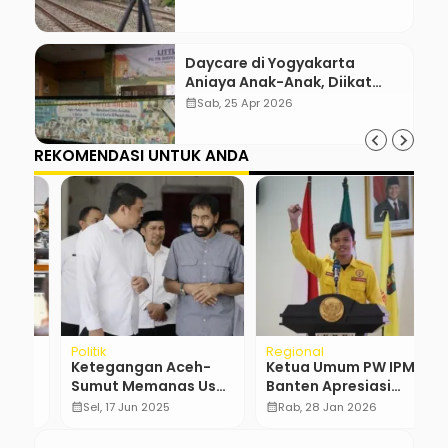
Daycare di Yogyakarta
Aniaya Anak-Anak, Diikat
Hingga Lebam
calendar_month
Sab, 25 Apr 2026
REKOMENDASI UNTUK ANDA
Politik
Regional
H
Ketegangan Aceh-
Ketua Umum PW IPM
K
Sumut Memanas Usai
Banten Apresiasi
V
Keputusan
Ketegasan Kapolri:
I
calendar_month
Sel, 17 Jun 2025
calendar_month
Rab, 28 Jan 2026
calendar_month
Kontroversial Empat
Polri Ideal Tetap di
…
Pulau
Bawah Presiden RI