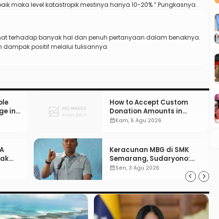
 baik maka level katastropik mestinya hanya 10-20%.” Pungkasnya.
t terhadap banyak hal dan penuh pertanyaan dalam benaknya.
ampak positif melalui tulisannya.
ple
How to Accept Custom
ge in
Donation Amounts in
WordPress with Stripe
calendar_month
Kam, 6 Agu 2026
PA
Keracunan MBG di SMK
gak
Semarang, Sudaryono:
“SPPG Harus Bertanggung
calendar_month
Sen, 3 Agu 2026
Jawab!”