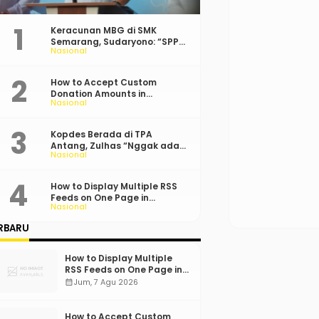
Keracunan MBG di SMK
Semarang, Sudaryono: “SPPG
Nasional
Harus Bertanggung Jawab!”
How to Accept Custom
Donation Amounts in
Nasional
WordPress with Stripe
Kopdes Berada di TPA
Antang, Zulhas “Nggak ada
Nasional
Lahan!”
How to Display Multiple RSS
Feeds on One Page in
Nasional
WordPress
RBARU
How to Display Multiple
RSS Feeds on One Page in
WordPress
calendar_month
Jum, 7 Agu 2026
How to Accept Custom