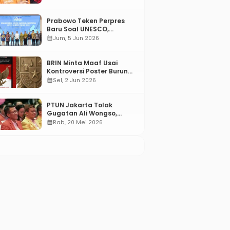
Prabowo Teken Perpres
Baru Soal UNESCO,
Tentang Apa?
calendar_month
Jum, 5 Jun 2026
BRIN Minta Maaf Usai
Kontroversi Poster Burung
Garuda
calendar_month
Sel, 2 Jun 2026
PTUN Jakarta Tolak
Gugatan Ali Wongso,
Misbakhun: Ini hadiah
calendar_month
Rab, 20 Mei 2026
Ulang Tahun Ke-66 SOKSI