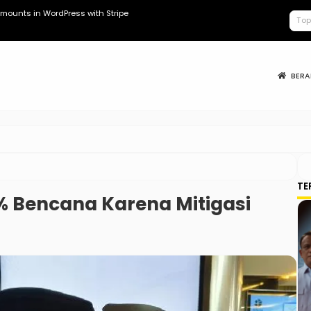
mounts in WordPress with Stripe
Kopdes Berad
BER
TE
80% Bencana Karena Mitigasi