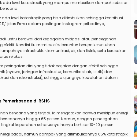
ak ada level katastropik yang mampu memberikan dampak sebesar
h bencana.
 ada level katastropik yang bisa ditimbulkan sehingga kontribusi
0%,” jelas Erma dalam postingan Instagram pribadinya,
adi justru berawal dari kegagalan mitigasi atau pencegahan
efektif. Kondisi itu memicu efek beruntun berupa keruntuhan
umpuhnya infrastruktur, komunikasi, air, dan listrik, serta kerusakan
us relokasi.
em peringatan dini yang tidak berjalan dengan efektif sehingga
(nyawa, jaringan infrastruktur, komunikasi, air, listrik) dan
okasi dan rekonstruksi), sehingga ujungnya kewalahan dalam
s Pemerkosaan di RSHS
nan bencana yang terjadi. Ia mengatakan bahwa meskipun energi
pak bencananya hingga 65 persen. Namun, dengan pencegahan
tingkat keparahan seharusnya hanya berkisar 10-20 persen.
a energi badai, namun dampak yang ditimbulkannya 65% katastropik.