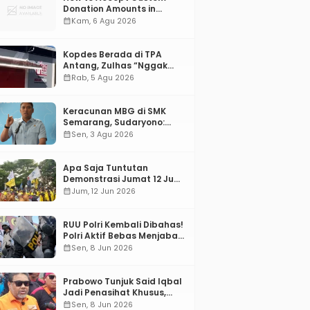
Donation Amounts in
WordPress with Stripe
calendar_month
Kam, 6 Agu 2026
Kopdes Berada di TPA
Antang, Zulhas “Nggak
ada Lahan!”
calendar_month
Rab, 5 Agu 2026
Keracunan MBG di SMK
Semarang, Sudaryono:
“SPPG Harus Bertanggung
calendar_month
Sen, 3 Agu 2026
Jawab!”
Apa Saja Tuntutan
Demonstrasi Jumat 12 Juni
2026?
calendar_month
Jum, 12 Jun 2026
RUU Polri Kembali Dibahas!
Polri Aktif Bebas Menjabat
Di Manapun
calendar_month
Sen, 8 Jun 2026
Prabowo Tunjuk Said Iqbal
Jadi Penasihat Khusus,
Mengapa?
calendar_month
Sen, 8 Jun 2026