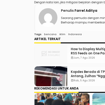
Dengan kata lain, jika mitigasi berjalan dengan
Penulis
Farrel Aditya
Seorang pemuda dengan mina
Berharap mampu memberikan d
Tags
bencana
iklim
Indonesia
ARTIKEL TERKAIT
How to Display Multi
RSS Feeds on One Pa
WordPress
calendar_month
Jum, 7 Agu 2026
Kopdes Berada di T
Antang, Zulhas “Ng
ada Lahan!”
calendar_month
Rab, 5 Agu 2026
REKOMENDASI UNTUK ANDA