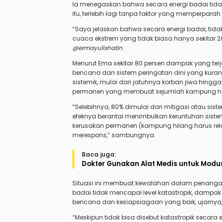
la menegaskan bahwa secara energi badai tid
itu, terlebih lagi tanpa faktor yang memperpara
“Saya jelaskan bahwa secara energi badai, tidak
cuaca ekstrem yang tidak biasa hanya sekitar 2
@ermayulishatin
.
Menurut Ema sekitar 80 persen dampak yang terj
bencana dan sistem peringatan dini yang kurang 
sistemik, mulai dari jatuhnya korban jiwa hingga l
permanen yang membuat sejumlah kampung har
“Selebihnya, 80% dimulai dari mitigasi atau sist
efeknya berantai menimbulkan keruntuhan sistemik 
kerusakan permanen (kampung hilang harus rel
merespons,” sambungnya.
Baca juga:
Dokter Gunakan Alat Medis untuk Modu
Situasi ini membuat kewalahan dalam penanga
badai tidak mencapai level katastropik, dam
bencana dan kesiapsiagaan yang baik, ujarnya, 
“Meskipun tidak bisa disebut katastropik secar