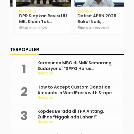
Nasional
Ekonomi
Po
DPR Siapkan Revisi UU
Defisit APBN 2026
I
n
MK, Klaim Tak
Bakal Naik,
W
Berkaitan Pemisahan
Kebutuhan
I
calendar_month
Sel, 8 Jul 2025
calendar_month
Rab, 31 Des 2025
calendar_month
Pemilu
Pembiayaan Ikut
…
Membengkak
TERPOPULER
Keracunan MBG di SMK Semarang,
Sudaryono: “SPPG Harus
Nasional
Bertanggung Jawab!”
How to Accept Custom Donation
Amounts in WordPress with Stripe
Nasional
Kopdes Berada di TPA Antang,
Zulhas “Nggak ada Lahan!”
Nasional