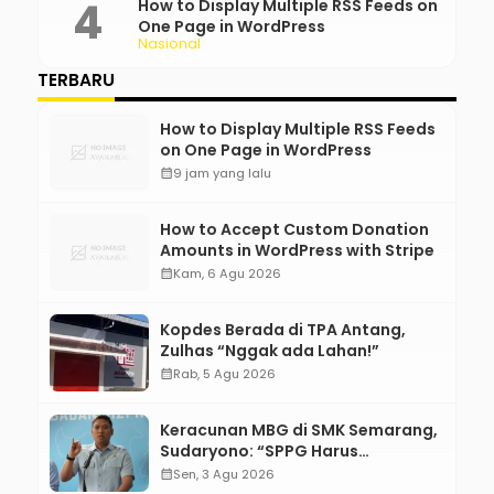
How to Display Multiple RSS Feeds on
One Page in WordPress
Nasional
TERBARU
How to Display Multiple RSS Feeds
on One Page in WordPress
calendar_month
9 jam yang lalu
How to Accept Custom Donation
Amounts in WordPress with Stripe
calendar_month
Kam, 6 Agu 2026
Kopdes Berada di TPA Antang,
Zulhas “Nggak ada Lahan!”
calendar_month
Rab, 5 Agu 2026
Keracunan MBG di SMK Semarang,
Sudaryono: “SPPG Harus
Bertanggung Jawab!”
calendar_month
Sen, 3 Agu 2026