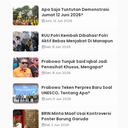
Apa Saja Tuntutan Demonstrasi
Jumat 12 Juni 2026?
calendar_month
Jum, 12 Jun 2026
RUU Polri Kembali Dibahas! Polri
Aktif Bebas Menjabat Di Manapun
calendar_month
Sen, 8 Jun 2026
Prabowo Tunjuk Said Iqbal Jadi
Penasihat Khusus, Mengapa?
calendar_month
Sen, 8 Jun 2026
Prabowo Teken Perpres Baru Soal
UNESCO, Tentang Apa?
calendar_month
Jum, 5 Jun 2026
BRIN Minta Maaf Usai Kontroversi
Poster Burung Garuda
calendar_month
Sel, 2 Jun 2026