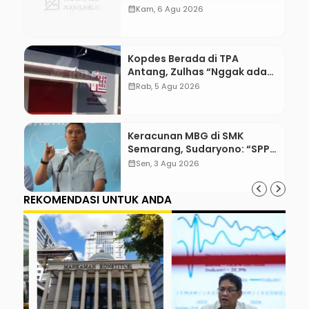
WordPress with Stripe
calendar_month
Kam, 6 Agu 2026
Kopdes Berada di TPA
Antang, Zulhas “Nggak ada
Lahan!”
calendar_month
Rab, 5 Agu 2026
Keracunan MBG di SMK
Semarang, Sudaryono: “SPPG
Harus Bertanggung Jawab!”
calendar_month
Sen, 3 Agu 2026
REKOMENDASI UNTUK ANDA