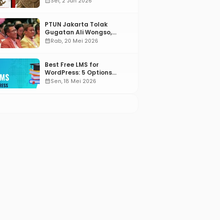
calendar_month
Sel, 2 Jun 2026
PTUN Jakarta Tolak
Gugatan Ali Wongso,
Misbakhun: Ini hadiah
calendar_month
Rab, 20 Mei 2026
Ulang Tahun Ke-66 SOKSI
Best Free LMS for
WordPress: 5 Options
Compared for 2026
calendar_month
Sen, 18 Mei 2026