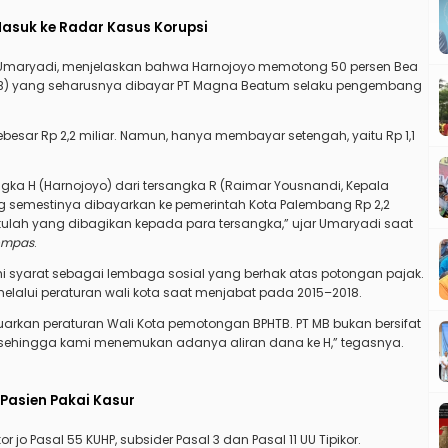
Masuk ke Radar Kasus Korupsi
el Umaryadi, menjelaskan bahwa Harnojoyo memotong 50 persen Bea
TB) yang seharusnya dibayar PT Magna Beatum selaku pengembang
esar Rp 2,2 miliar. Namun, hanya membayar setengah, yaitu Rp 1,1
angka H (Harnojoyo) dari tersangka R (Raimar Yousnandi, Kepala
g semestinya dibayarkan ke pemerintah Kota Palembang Rp 2,2
a itulah yang dibagikan kepada para tersangka,” ujar Umaryadi saat
ompas
.
syarat sebagai lembaga sosial yang berhak atas potongan pajak.
elalui peraturan wali kota saat menjabat pada 2015–2018.
uarkan peraturan Wali Kota pemotongan BPHTB. PT MB bukan bersifat
 sehingga kami menemukan adanya aliran dana ke H,” tegasnya.
Pasien Pakai Kasur
r jo Pasal 55 KUHP, subsider Pasal 3 dan Pasal 11 UU Tipikor.