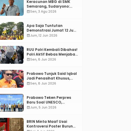
Keracunan MBG di SMK
Semarang, Sudaryono:
“SPPG Harus Bertanggung
calendar_month
Sen, 3 Agu 2026
Jawab!”
Apa Saja Tuntutan
Demonstrasi Jumat 12 Juni
2026?
calendar_month
Jum, 12 Jun 2026
RUU Polri Kembali Dibahas!
Polri Aktif Bebas Menjabat
Di Manapun
calendar_month
Sen, 8 Jun 2026
Prabowo Tunjuk Said Iqbal
Jadi Penasihat Khusus,
Mengapa?
calendar_month
Sen, 8 Jun 2026
Prabowo Teken Perpres
Baru Soal UNESCO,
Tentang Apa?
calendar_month
Jum, 5 Jun 2026
BRIN Minta Maaf Usai
Kontroversi Poster Burung
Garuda