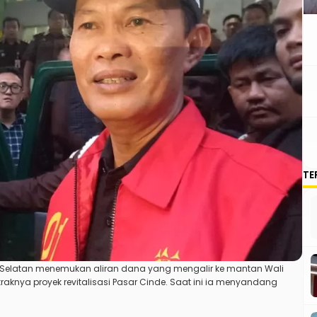
TE
a Selatan menemukan aliran dana yang mengalir ke mantan Wali
knya proyek revitalisasi
Pasar Cinde
. Saat ini ia menyandang