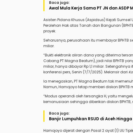
Baca juga:
Awal Mula Kerja Sama PT JN dan ASDP 
Asisten Pidana Khusus (Aspidsus) Kejati Sums
Perolehan Hak atas Tanah dan Bangunan (BPH
proyek.
Seharusnya, perusahaan itu membayar BPHTB seb
miliar.
“Bukti elektronik aliran dana yang diterima ters
Cabang PT Magna Beatum), jadi nilai BPHTB yan
miliar, hanya dibayar Rp 1,1 miliar. Setengahny
konferensi pers, Senin (7/7/2025). Melansir dari
K
Ia menegaskan, PT Magna Beatum tak memenuhi 
Namun, Harnojoyo tetap memberi diskon BPHTB m
“Modus operandi oleh tersangka H, yaitu mengel
kemanusiaan sehingga diberikan diskon BPHTB,
Baca juga:
Banjir Lumpuhkan RSUD di Aceh Hingga 
Harnojoyo dijerat dengan Pasal 2 ayat (1) UU Tipiko