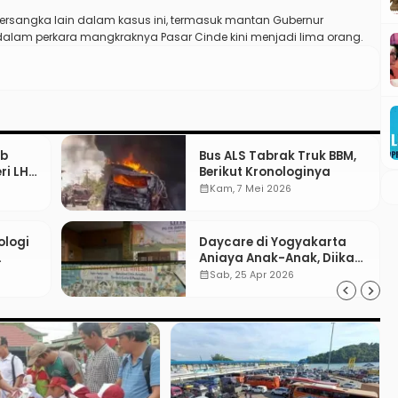
ersangka lain dalam kasus ini, termasuk mantan Gubernur
 dalam perkara mangkraknya Pasar Cinde kini menjadi lima orang.
ib
Bus ALS Tabrak Truk BBM,
i LH:
Berikut Kronologinya
calendar_month
Kam, 7 Mei 2026
ologi
Daycare di Yogyakarta
Aniaya Anak-Anak, Diikat
kasi
Hingga Lebam
calendar_month
Sab, 25 Apr 2026