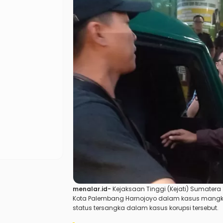
menalar.id-
K
ejaksaan Tinggi (Kejati) Sumater
Kota Palembang Harnojoyo dalam kasus mangkra
status tersangka dalam kasus korupsi tersebut.