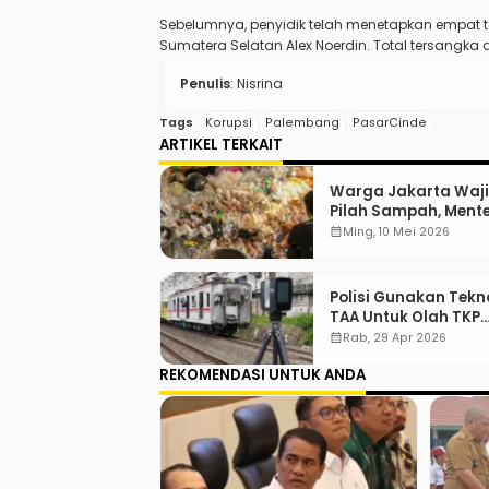
Sebelumnya, penyidik telah menetapkan empat t
Sumatera Selatan Alex Noerdin. Total tersangka
Penulis
: Nisrina
Tags
Korupsi
Palembang
PasarCinde
ARTIKEL TERKAIT
Warga Jakarta Waj
Pilah Sampah, Menter
“Jadi Contoh Nih”
calendar_month
Ming, 10 Mei 2026
Polisi Gunakan Tekn
TAA Untuk Olah TKP
Tabrakan Kereta Be
calendar_month
Rab, 29 Apr 2026
REKOMENDASI UNTUK ANDA