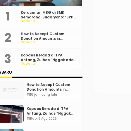
Keracunan MBG di SMK
Semarang, Sudaryono: “SPPG
Nasional
Harus Bertanggung Jawab!”
How to Accept Custom
Donation Amounts in
Nasional
WordPress with Stripe
Kopdes Berada di TPA
Antang, Zulhas “Nggak ada
Nasional
Lahan!”
RBARU
How to Accept Custom
Donation Amounts in
WordPress with Stripe
calendar_month
18 jam yang lalu
Kopdes Berada di TPA
Antang, Zulhas “Nggak
ada Lahan!”
calendar_month
Rab, 5 Agu 2026