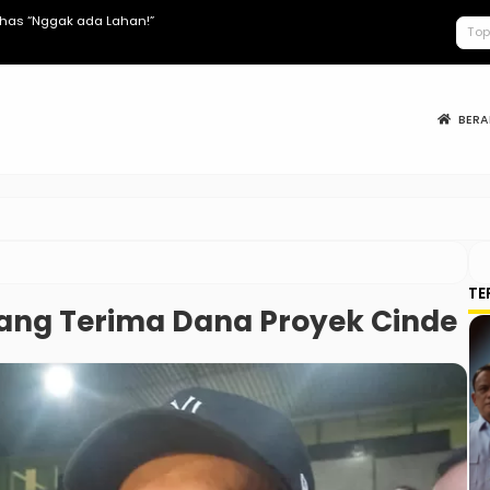
lhas “Nggak ada Lahan!”
Keracunan MB
BER
TE
ang Terima Dana Proyek Cinde