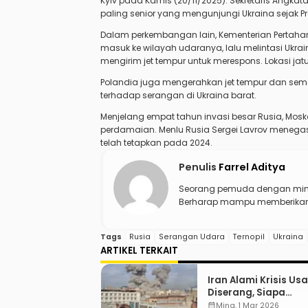
Kyiv pada Kamis (20/11/2025). Sekretaris Angkata
paling senior yang mengunjungi Ukraina sejak P
Dalam perkembangan lain, Kementerian Perta
masuk ke wilayah udaranya, lalu melintasi Uk
mengirim jet tempur untuk merespons. Lokasi ja
Polandia juga mengerahkan jet tempur dan se
terhadap serangan di Ukraina barat.
Menjelang empat tahun invasi besar Rusia, Mos
perdamaian. Menlu Rusia Sergei Lavrov menega
telah tetapkan pada 2024.
Penulis
Farrel Aditya
Seorang pemuda dengan mina
Berharap mampu memberikan d
Tags
Rusia
Serangan Udara
Ternopil
Ukraina
ARTIKEL TERKAIT
Iran Alami Krisis Usa
Diserang, Siapa
Pengganti Ali Khame
calendar_month
Ming, 1 Mar 2026