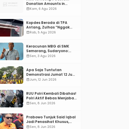
Donation Amounts in
WordPress with Stripe
calendar_month
Kam, 6 Agu 2026
Kopdes Berada di TPA
Antang, Zulhas “Nggak
ada Lahan!”
calendar_month
Rab, 5 Agu 2026
Keracunan MBG di SMK
Semarang, Sudaryono:
“SPPG Harus Bertanggung
calendar_month
Sen, 3 Agu 2026
Jawab!”
Apa Saja Tuntutan
Demonstrasi Jumat 12 Juni
2026?
calendar_month
Jum, 12 Jun 2026
RUU Polri Kembali Dibahas!
Polri Aktif Bebas Menjabat
Di Manapun
calendar_month
Sen, 8 Jun 2026
Prabowo Tunjuk Said Iqbal
Jadi Penasihat Khusus,
Mengapa?
calendar_month
Sen, 8 Jun 2026