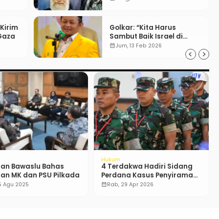
 Kirim
Golkar: “Kita Harus
 Gaza
Sambut Baik Israel di
Board of Peace”
calendar_month
Jum, 13 Feb 2026
al
Nasional
 Kuliah ke Luar Negeri?
Kronologi Penemuan
 Siap Wujudkan Mulai
Kerangka Reno dan Farhan,
Aktivis Demo Agustus
, 14 Sep 2025
calendar_month
Ming, 9 Nov 2025