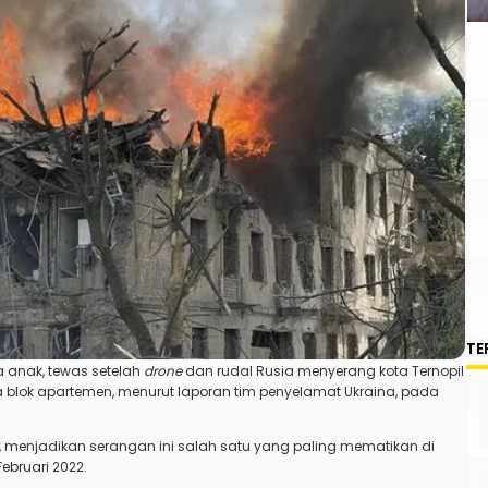
TE
a anak, tewas setelah
drone
dan rudal Rusia menyerang kota Ternopil
 blok apartemen, menurut laporan tim penyelamat Ukraina, pada
k, menjadikan serangan ini salah satu yang paling mematikan di
ebruari 2022.