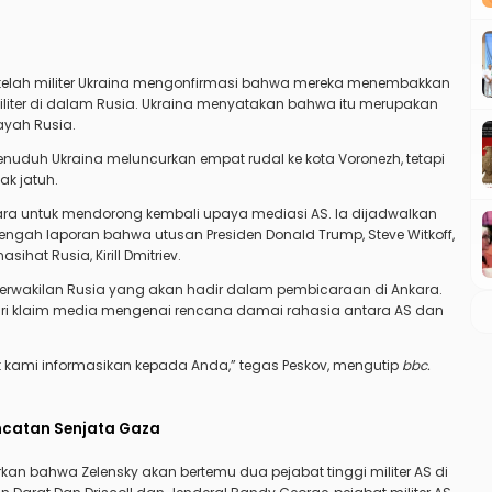
 setelah militer Ukraina mengonfirmasi bahwa mereka menembakkan
liter di dalam Rusia. Ukraina menyatakan bahwa itu merupakan
ayah Rusia.
nuduh Ukraina meluncurkan empat rudal ke kota Voronezh, tetapi
k jatuh.
ra untuk mendorong kembali upaya mediasi AS. Ia dijadwalkan
 tengah laporan bahwa utusan Presiden Donald Trump, Steve Witkoff,
at Rusia, Kirill Dmitriev.
rwakilan Rusia yang akan hadir dalam pembicaraan di Ankara.
ri klaim media mengenai rencana damai rahasia antara AS dan
t kami informasikan kepada Anda,” tegas Peskov, mengutip
bbc
.
ncatan Senjata Gaza
an bahwa Zelensky akan bertemu dua pejabat tinggi militer AS di