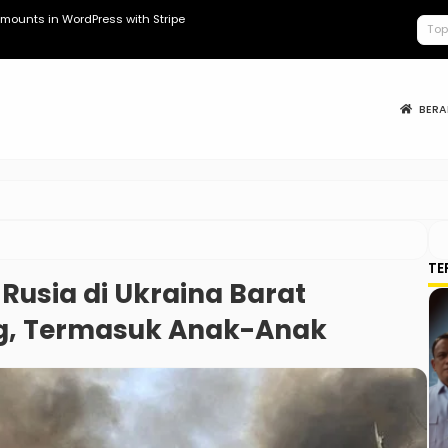
mounts in WordPress with Stripe
Kopdes Berad
BER
TE
usia di Ukraina Barat
g, Termasuk Anak-Anak