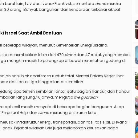
 barat lain, Lviv dan Ivano-Frankivsk, sementara
drone
mereka
h dari 30 orang. Banyak bangunan dan kendaraan terbakar akibat
i Israel Saat Ambil Bantuan
 beberapa wilayah, menurut Kementerian Energi Ukraina.
usia menembakkan lebih dari 470
drone
dan 47 rudal, yang memicu
rga mungkin masih terperangkap di bawah reruntuhan gedung di
lah satu blok apartemen runtuh total. Menteri Dalam Negeri Ihor
ur dari lantai tiga hingga lantai sembilan.
edung apartemen sembilan lantai, satu bagian hancur, dan hancur
embakan langsung,” ujarnya, mengutip
the guardian
.
a api kecil masih menyala di beberapa bagian bangunan. Asap
f Perpetual Help, dan
sirene
meraung di seluruh kota.
rusak infrastruktur energi, transportasi, dan fasilitas sipil. Di Ivano-
ak-anak. Pejabat wilayah Lviv juga melaporkan kerusakan pada