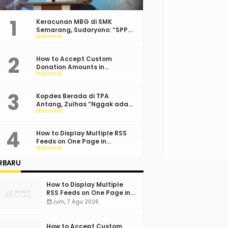
Keracunan MBG di SMK
Semarang, Sudaryono: “SPPG
Nasional
Harus Bertanggung Jawab!”
How to Accept Custom
Donation Amounts in
Nasional
WordPress with Stripe
Kopdes Berada di TPA
Antang, Zulhas “Nggak ada
Nasional
Lahan!”
How to Display Multiple RSS
Feeds on One Page in
Nasional
WordPress
RBARU
How to Display Multiple
RSS Feeds on One Page in
WordPress
calendar_month
Jum, 7 Agu 2026
How to Accept Custom