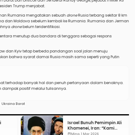
n Darat Dan Driscoll dan Jenderal Randy George, pejabat militer AS
residen Trump menjabat.
hanan Rumania mengatakan sebuah
drone
Rusia terbang sekitar 8 km
raina dan Moldova sebelum kembali ke Rumania. Rumania dan Jerman
tuhnya
drone
belum teridentifikasi.
mentara menutup dua bandara di tenggara sebagai respons
kow dan Kyiv tetap berbeda pandangan soal jalan menuju
skan bahwa syarat damai Rusia masih sama seperti yang Putin
t terhadap banyak hal dan penuh pertanyaan dalam benaknya.
ampak positif melalui tulisannya.
Ukraina Barat
i
Israel Bunuh Pemimpin Ali
Khamenei, Iran: “Kami
nei?
Akan Balas!”
calendar_month
Ming, 1 Mar 2026