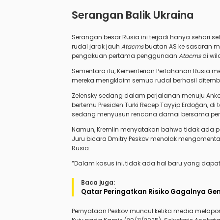
Serangan Balik Ukraina
Serangan besar Rusia ini terjadi hanya sehari
rudal jarak jauh
Atacms
buatan AS ke sasaran mi
pengakuan pertama penggunaan
Atacms
di wil
Sementara itu, Kementerian Pertahanan Rusia me
mereka mengklaim semua rudal berhasil ditemba
Zelensky sedang dalam perjalanan menuju Anka
bertemu Presiden Turki Recep Tayyip Erdoğan, di
sedang menyusun rencana damai bersama penasih
Namun, Kremlin menyatakan bahwa tidak ada pe
Juru bicara Dmitry Peskov menolak mengomenta
Rusia.
“Dalam kasus ini, tidak ada hal baru yang dapa
Baca juga:
Qatar Peringatkan Risiko Gagalnya Ge
Pernyataan Peskov muncul ketika media melapork