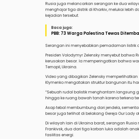
Rusia juga melancarkan serangan ke dua wilayah
menghajar tiga distrik di Kharkiv, melukai lebi
kejadian tersebut.
Baca juga:
PBB: 73 Warga Palestina Tewas Ditembak
Serangan ini menyebabkan pemadaman listrik di
Presiden Volodymyr Zelensky menyebut bahwa R
kerusakan besar. Ia memperingatkan bahwa wa
Ternopil, Ukraina.
Video yang dibagikan Zelensky memperlihatkan sa
Klymenko mengatakan struktur bangunan itu hanc
“Sebuah rudal balistik menghantam langsung g
hingga ke ruang bawah tanah karena terkena t
Asap tebal membumbung dari jendela, sementar
besar juga terlihat di belakang Gereja Our Lady o
Di wilayah lain di Ukraina barat, serangan Rusia me
Frankivsk, dua dari tiga korban luka adalah an
fasilitas energi.