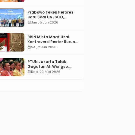
Prabowo Teken Perpres
Baru Soal UNESCO,
Tentang Apa?
calendar_month
Jum, 5 Jun 2026
BRIN Minta Maaf Usai
Kontroversi Poster Burung
Garuda
calendar_month
Sel, 2 Jun 2026
PTUN Jakarta Tolak
Gugatan Ali Wongso,
Misbakhun: Ini hadiah
calendar_month
Rab, 20 Mei 2026
Ulang Tahun Ke-66 SOKSI