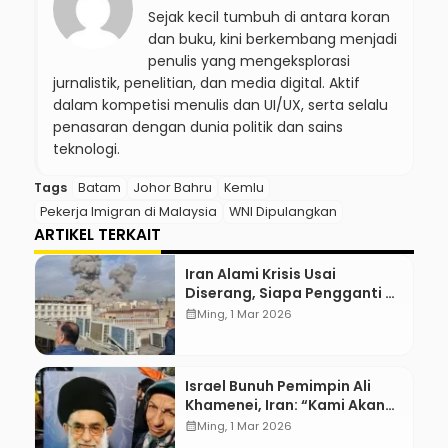
Sejak kecil tumbuh di antara koran
dan buku, kini berkembang menjadi
penulis yang mengeksplorasi
jurnalistik, penelitian, dan media digital. Aktif
dalam kompetisi menulis dan UI/UX, serta selalu
penasaran dengan dunia politik dan sains
teknologi.
Tags
Batam
Johor Bahru
Kemlu
Pekerja Imigran di Malaysia
WNI Dipulangkan
ARTIKEL TERKAIT
Iran Alami Krisis Usai
Diserang, Siapa Pengganti Ali
Khamenei?
calendar_month
Ming, 1 Mar 2026
Israel Bunuh Pemimpin Ali
Khamenei, Iran: “Kami Akan
Balas!”
calendar_month
Ming, 1 Mar 2026