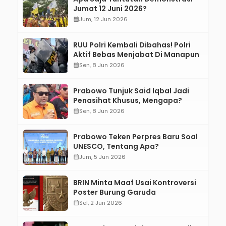
Jumat 12 Juni 2026?
calendar_month
Jum, 12 Jun 2026
RUU Polri Kembali Dibahas! Polri
Aktif Bebas Menjabat Di Manapun
calendar_month
Sen, 8 Jun 2026
Prabowo Tunjuk Said Iqbal Jadi
Penasihat Khusus, Mengapa?
calendar_month
Sen, 8 Jun 2026
Prabowo Teken Perpres Baru Soal
UNESCO, Tentang Apa?
calendar_month
Jum, 5 Jun 2026
BRIN Minta Maaf Usai Kontroversi
Poster Burung Garuda
calendar_month
Sel, 2 Jun 2026