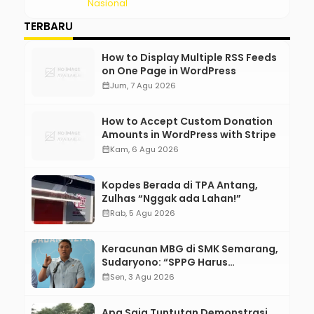
Nasional
TERBARU
How to Display Multiple RSS Feeds
on One Page in WordPress
calendar_month
Jum, 7 Agu 2026
How to Accept Custom Donation
Amounts in WordPress with Stripe
calendar_month
Kam, 6 Agu 2026
Kopdes Berada di TPA Antang,
Zulhas “Nggak ada Lahan!”
calendar_month
Rab, 5 Agu 2026
Keracunan MBG di SMK Semarang,
Sudaryono: “SPPG Harus
Bertanggung Jawab!”
calendar_month
Sen, 3 Agu 2026
Apa Saja Tuntutan Demonstrasi