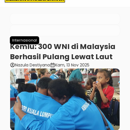
Internasional
Kemlu: 300 WNI di Malaysia
Berhasil Pulang Lewat Laut
account_circle
calendar_month
Nazula Destiyana
Kam, 13 Nov 2025