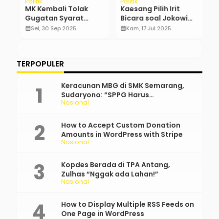
Politik
Politik
N
MK Kembali Tolak
Kaesang Pilih Irit
D
i
Gugatan Syarat
Bicara soal Jokowi
M
Pendidikan Capres,
Jadi Dewan Pembina
P
calendar_month
Sel, 30 Sep 2025
calendar_month
Kam, 17 Jul 2025
calendar_month
Minimal SMA Tetap
PSI
Berlaku
TERPOPULER
Keracunan MBG di SMK Semarang,
Sudaryono: “SPPG Harus
Nasional
Bertanggung Jawab!”
How to Accept Custom Donation
Amounts in WordPress with Stripe
Nasional
Kopdes Berada di TPA Antang,
Zulhas “Nggak ada Lahan!”
Nasional
How to Display Multiple RSS Feeds on
One Page in WordPress