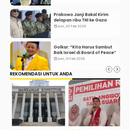
Prabowo Janji Bakal Kirim
delapan ribu TNI ke Gaza
calendar_month
Jum, 20 Feb 2026
Golkar: “Kita Harus Sambut
Baik Israel di Board of Peace”
calendar_month
Jum, 13 Feb 2026
REKOMENDASI UNTUK ANDA