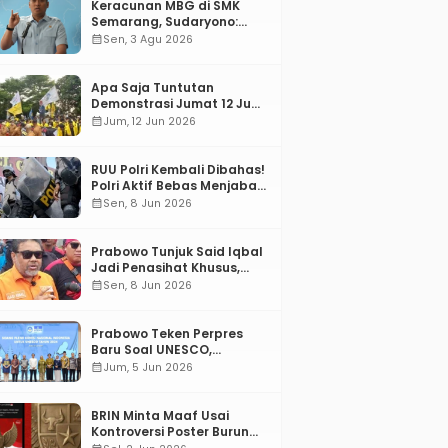
Keracunan MBG di SMK
Semarang, Sudaryono:
“SPPG Harus Bertanggung
calendar_month
Sen, 3 Agu 2026
Jawab!”
Apa Saja Tuntutan
Demonstrasi Jumat 12 Juni
2026?
calendar_month
Jum, 12 Jun 2026
RUU Polri Kembali Dibahas!
Polri Aktif Bebas Menjabat
Di Manapun
calendar_month
Sen, 8 Jun 2026
Prabowo Tunjuk Said Iqbal
Jadi Penasihat Khusus,
Mengapa?
calendar_month
Sen, 8 Jun 2026
Prabowo Teken Perpres
Baru Soal UNESCO,
Tentang Apa?
calendar_month
Jum, 5 Jun 2026
BRIN Minta Maaf Usai
Kontroversi Poster Burung
Garuda