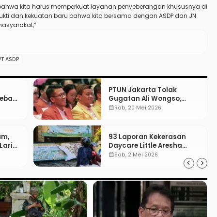
 bahwa kita harus memperkuat layanan penyeberangan khususnya di
di bukti dan kekuatan baru bahwa kita bersama dengan ASDP dan JN
masyarakat,”
PT ASDP
PTUN Jakarta Tolak
Bebas
Gugatan Ali Wongso,
un
Misbakhun: Ini hadiah
calendar_month
Rab, 20 Mei 2026
Ulang Tahun Ke-66 SOKSI
um,
93 Laporan Kekerasan
Lari
Daycare Little Aresha
ibat
Yogya, 17 Pengasuh
calendar_month
Sab, 2 Mei 2026
Terlibat