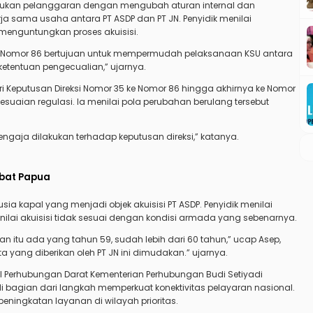
ukan pelanggaran dengan mengubah aturan internal dan
rja sama usaha antara PT ASDP dan PT JN. Penyidik menilai
enguntungkan proses akuisisi.
di Nomor 86 bertujuan untuk mempermudah pelaksanaan KSU antara
tentuan pengecualian,” ujarnya.
Keputusan Direksi Nomor 35 ke Nomor 86 hingga akhirnya ke Nomor
aian regulasi. Ia menilai pola perubahan berulang tersebut
engaja dilakukan terhadap keputusan direksi,” katanya.
jabat Papua
 kapal yang menjadi objek akuisisi PT ASDP. Penyidik menilai
ilai akuisisi tidak sesuai dengan kondisi armada yang sebenarnya.
 itu ada yang tahun 59, sudah lebih dari 60 tahun,” ucap Asep,
ang diberikan oleh PT JN ini dimudakan.” ujarnya.
al Perhubungan Darat Kementerian Perhubungan Budi Setiyadi
agian dari langkah memperkuat konektivitas pelayaran nasional.
 peningkatan layanan di wilayah prioritas.