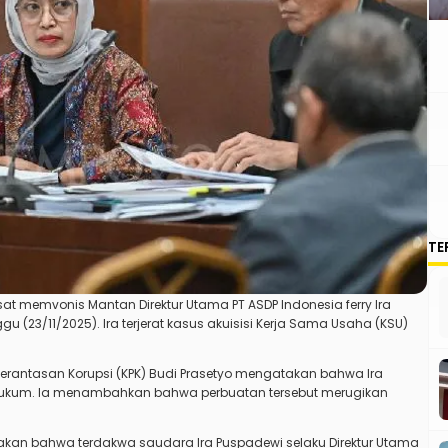
TE
sat memvonis Mantan Direktur Utama PT ASDP Indonesia ferry Ira
 (23/11/2025). Ira terjerat kasus akuisisi Kerja Sama Usaha (KSU)
berantasan Korupsi (KPK) Budi Prasetyo mengatakan bahwa Ira
 hukum. Ia menambahkan bahwa perbuatan tersebut merugikan
takan bahwa terdakwa saudara Ira Puspadewi selaku Direktur Utama