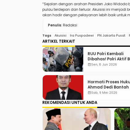
“Sejalan dengan arahan Presiden Joko Widodo
pulau terdepan dan terluar. Akuisisi ini menja
akan hadir dengan pelayanan lebih baik untuk 
Penulis
: Redaksi
Tags
Akuisisi
Ira Puspadewi
PN Jakarta Pusat
ARTIKEL TERKAIT
RUU Polri Kembali
Dibahas! Polri Aktif 
Menjabat Di Manap
calendar_month
Sen, 8 Jun 2026
Hormati Proses Huk
Ahmad Dedi Bantah 
karena Dugaan Terl
calendar_month
Sab, 9 Mei 2026
Suap
REKOMENDASI UNTUK ANDA