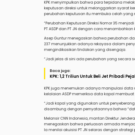
KPK menyimpulkan bahwa para terpidana melak
keputusan direksi untuk melonggarkan syarat ke
perubahan keputusan itu membuka celah yang m
“Perubahan Keputusan Direksi Nomor 35 menja
PT ASDP dan PT JN dengan cara menambahkan ke
Asep Guntur menegaskan bahwa perubahan dari 
237 menunjukkan adanya rekayasa dalam penyesu
mengindikasikan tindakan yang disengaja.
“Jadi jelas di sini ada perubahan yang secara s
Baca juga:
KPK: 1,2 Triliun Untuk Beli Jet Pribadi Pe
KPK juga menemukan adanya manipulasi data usia
kelalaian ASDP memeriksa data kapal membuat n
“Jadi kapal yang digunakan untuk penyeberangan
disambung dengan pernyataannya bahwa “data y
Melansir CNN Indonesia, mantan Direktur Jender
menegaskan bahwa perluasan armada menjadi b
Ia menilai akuisisi PT JN selaras dengan strategi