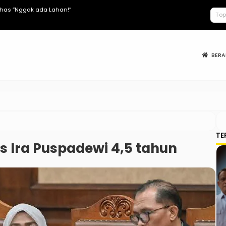
lhas “Nggak ada Lahan!”
Keracunan MB
BER
TE
s Ira Puspadewi 4,5 tahun