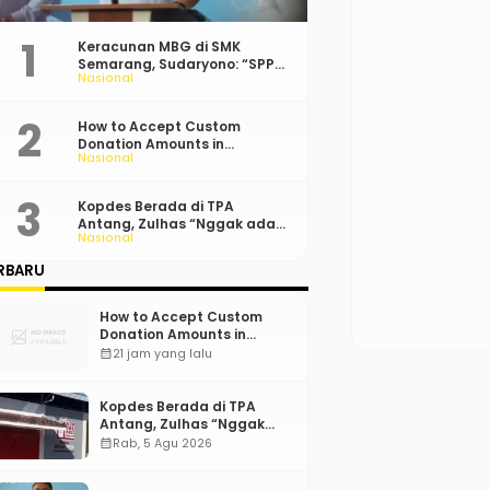
Keracunan MBG di SMK
Semarang, Sudaryono: “SPPG
Nasional
Harus Bertanggung Jawab!”
How to Accept Custom
Donation Amounts in
Nasional
WordPress with Stripe
Kopdes Berada di TPA
Antang, Zulhas “Nggak ada
Nasional
Lahan!”
RBARU
How to Accept Custom
Donation Amounts in
WordPress with Stripe
calendar_month
21 jam yang lalu
Kopdes Berada di TPA
Antang, Zulhas “Nggak
ada Lahan!”
calendar_month
Rab, 5 Agu 2026