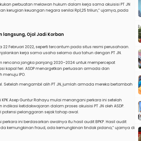
elakukan perbuatan melawan hukum dalam kerja sama akuisisi PT JN
an kerugian keuangan negara senilai Rp1,25 triliun,” ujarnya, pada
langsung, Ojol Jadi Korban
a 22 Februari 2022, seperti tercantum pada situs resmi perusahaan.
menjalankan kerja sama usaha selama dua tahun dengan PT JN.
am rencana jangka panjang 2020–2024 untuk mempercepat
 kapal feri. ASDP menargetkan perluasan armada dan
h menuju IPO.
al. Setelah mengambil alih PT JN, jumlah armada mereka bertambah
usi KPK Asep Guntur Rahayu mulai menangani perkara ini setelah
indikasi ketidakwajaran dalam proses akuisisi PT JN oleh ASDP.
 potensi pelanggaran sejak tahap awal.
i perkara ini berdasarkan awalnya itu hasil audit BPKP. Hasil audit
 ada kemungkinan fraud, ada kemungkinan tindak pidana,” ujarnya di