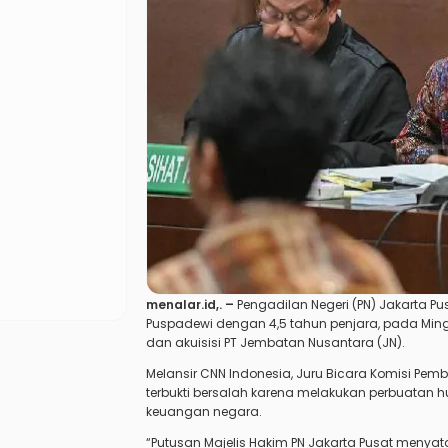
menalar.id,.
–
Pengadilan Negeri (PN) Jakarta Pu
Puspadewi dengan 4,5 tahun penjara, pada Minggu
dan akuisisi PT Jembatan Nusantara (JN).
Melansir CNN Indonesia, Juru Bicara Komisi Pem
terbukti bersalah karena melakukan perbuatan
keuangan negara.
“Putusan Majelis Hakim PN Jakarta Pusat menya