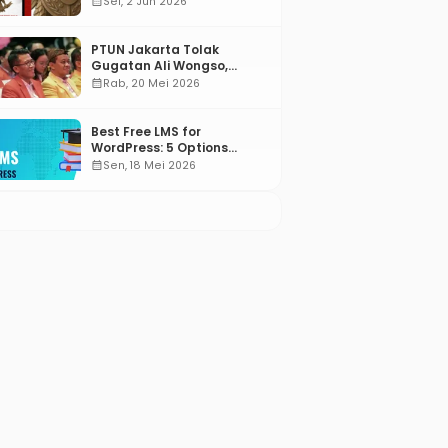
calendar_month
Sel, 2 Jun 2026
PTUN Jakarta Tolak
Gugatan Ali Wongso,
Misbakhun: Ini hadiah
calendar_month
Rab, 20 Mei 2026
Ulang Tahun Ke-66 SOKSI
Best Free LMS for
WordPress: 5 Options
Compared for 2026
calendar_month
Sen, 18 Mei 2026