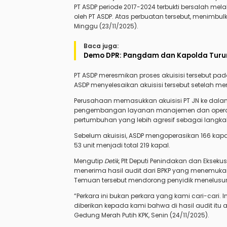
PT ASDP periode 2017-2024 terbukti bersalah m
oleh PT ASDP. Atas perbuatan tersebut, menimbulk
Minggu (23/11/2025).
Baca juga:
Demo DPR: Pangdam dan Kapolda Turun 
PT ASDP meresmikan proses akuisisi tersebut pad
ASDP menyelesaikan akuisisi tersebut setelah 
Perusahaan memasukkan akuisisi PT JN ke dal
pengembangan layanan manajemen dan operasi
pertumbuhan yang lebih agresif sebagai langka
Sebelum akuisisi, ASDP mengoperasikan 166 kap
53 unit menjadi total 219 kapal.
Mengutip
Detik
, Plt Deputi Penindakan dan Eksek
menerima hasil audit dari BPKP yang menemukan 
Temuan tersebut mendorong penyidik menelusuri
“Perkara ini bukan perkara yang kami cari-cari. In
diberikan kepada kami bahwa di hasil audit itu
Gedung Merah Putih KPK, Senin (24/11/2025).