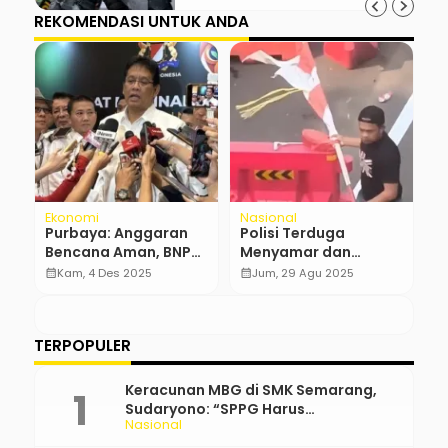
REKOMENDASI UNTUK ANDA
Ekonomi
Nasional
Po
ak
Purbaya: Anggaran
Polisi Terduga
G
Bencana Aman, BNPB
Menyamar dan
S
Tinggal Ajukan Saja
Membuat Kericuhan
E
calendar_month
Kam, 4 Des 2025
calendar_month
Jum, 29 Agu 2025
calendar_month
di Depan Mapolda
B
Metro Jaya
TERPOPULER
Keracunan MBG di SMK Semarang,
Sudaryono: “SPPG Harus
Nasional
Bertanggung Jawab!”