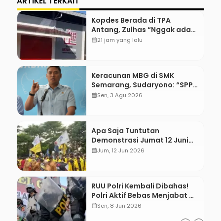
ARTIKEL TERKAIT
Kopdes Berada di TPA
Antang, Zulhas “Nggak ada
Lahan!”
calendar_month
21 jam yang lalu
Keracunan MBG di SMK
Semarang, Sudaryono: “SPPG
Harus Bertanggung Jawab!”
calendar_month
Sen, 3 Agu 2026
Apa Saja Tuntutan
Demonstrasi Jumat 12 Juni
2026?
calendar_month
Jum, 12 Jun 2026
RUU Polri Kembali Dibahas!
Polri Aktif Bebas Menjabat Di
Manapun
calendar_month
Sen, 8 Jun 2026