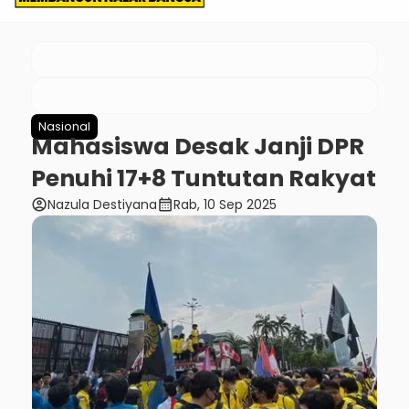
Nasional
Mahasiswa Desak Janji DPR
Penuhi 17+8 Tuntutan Rakyat
account_circle
calendar_month
Nazula Destiyana
Rab, 10 Sep 2025