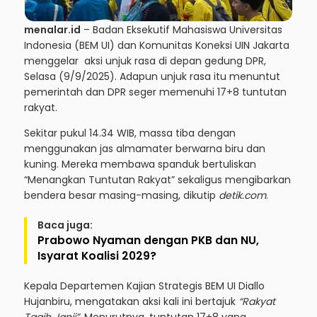
menalar.id
– Badan Eksekutif Mahasiswa Universitas
Indonesia (BEM UI) dan Komunitas Koneksi UIN Jakarta
menggelar aksi unjuk rasa di depan gedung DPR,
Selasa (9/9/2025). Adapun unjuk rasa itu menuntut
pemerintah dan DPR seger memenuhi 17+8 tuntutan
rakyat.
Sekitar pukul 14.34 WIB, massa tiba dengan
menggunakan jas almamater berwarna biru dan
kuning. Mereka membawa spanduk bertuliskan
“Menangkan Tuntutan Rakyat” sekaligus mengibarkan
bendera besar masing-masing, dikutip
detik.com
.
Baca juga:
Prabowo Nyaman dengan PKB dan NU,
Isyarat Koalisi 2029?
Kepala Departemen Kajian Strategis BEM UI Diallo
Hujanbiru, mengatakan aksi kali ini bertajuk
“Rakyat
Tagih Janji”
. Menurutnya, tuntutan 17+8 yang