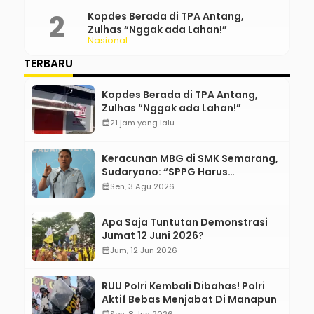
Kopdes Berada di TPA Antang,
Zulhas “Nggak ada Lahan!”
Nasional
TERBARU
Kopdes Berada di TPA Antang,
Zulhas “Nggak ada Lahan!”
calendar_month
21 jam yang lalu
Keracunan MBG di SMK Semarang,
Sudaryono: “SPPG Harus
Bertanggung Jawab!”
calendar_month
Sen, 3 Agu 2026
Apa Saja Tuntutan Demonstrasi
Jumat 12 Juni 2026?
calendar_month
Jum, 12 Jun 2026
RUU Polri Kembali Dibahas! Polri
Aktif Bebas Menjabat Di Manapun
calendar_month
Sen, 8 Jun 2026