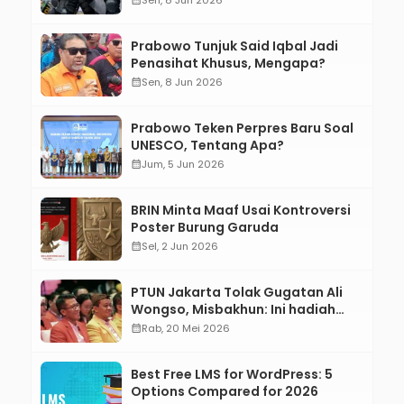
Prabowo Tunjuk Said Iqbal Jadi
Penasihat Khusus, Mengapa?
calendar_month
Sen, 8 Jun 2026
Prabowo Teken Perpres Baru Soal
UNESCO, Tentang Apa?
calendar_month
Jum, 5 Jun 2026
BRIN Minta Maaf Usai Kontroversi
Poster Burung Garuda
calendar_month
Sel, 2 Jun 2026
PTUN Jakarta Tolak Gugatan Ali
Wongso, Misbakhun: Ini hadiah
Ulang Tahun Ke-66 SOKSI
calendar_month
Rab, 20 Mei 2026
Best Free LMS for WordPress: 5
Options Compared for 2026